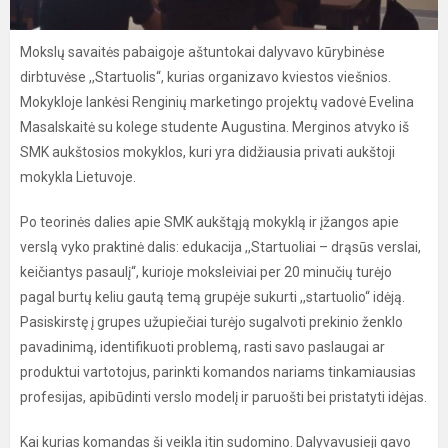
Mokslų savaitės pabaigoje aštuntokai dalyvavo kūrybinėse
dirbtuvėse ,,Startuolis“, kurias organizavo kviestos viešnios.
Mokykloje lankėsi Renginių marketingo projektų vadovė Evelina
Masalskaitė su kolege studente Augustina. Merginos atvyko iš
SMK aukštosios mokyklos, kuri yra didžiausia privati aukštoji
mokykla Lietuvoje.
Po teorinės dalies apie SMK aukštąją mokyklą ir įžangos apie
verslą vyko praktinė dalis: edukacija ,,Startuoliai – drąsūs verslai,
keičiantys pasaulį“, kurioje moksleiviai per 20 minučių turėjo
pagal burtų keliu gautą temą grupėje sukurti ,,startuolio“ idėją.
Pasiskirstę į grupes užupiečiai turėjo sugalvoti prekinio ženklo
pavadinimą, identifikuoti problemą, rasti savo paslaugai ar
produktui vartotojus, parinkti komandos nariams tinkamiausias
profesijas, apibūdinti verslo modelį ir paruošti bei pristatyti idėjas.
Kai kurias komandas ši veikla itin sudomino. Dalyvavusieji gavo