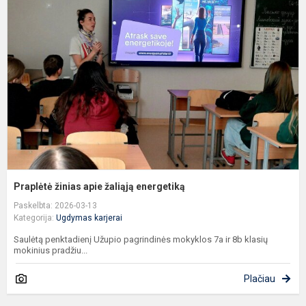
ž
a
ž
e
Praplėtė žinias apie žaliąją energetiką
Paskelbta: 2026-03-13
Kategorija:
Ugdymas karjerai
Saulėtą penktadienį Užupio pagrindinės mokyklos 7a ir 8b klasių
mokinius pradžiu...
Plačiau