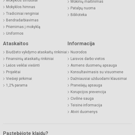
Mokyklos simboliai
Mokinių maitinimas
Mokyklos himnas
Patalpų nuoma
Tradiciniai renginiai
Biblioteka
Bendradarbiavimas
Priėmimas į mokyklą
Uniformos
Ataskaitos
Informacija
Biudžeto vykdymo ataskaitų rinkiniai
Nuorodos
Finansinių ataskaitų rinkiniai
Laisvos darbo vietos
Lėšos veiklai viešinti
Asmens duomenų apsauga
Projektai
Konsultavimasis su visuomene
Viešieji pirkimai
Dažniausiai užduodami klausimai
1,2% parama
Pranešėjų apsauga
Korupcijos prevencija
Civilinė sauga
Teisinė informacija
Atviri duomenys
Pastebėjote klaidų?