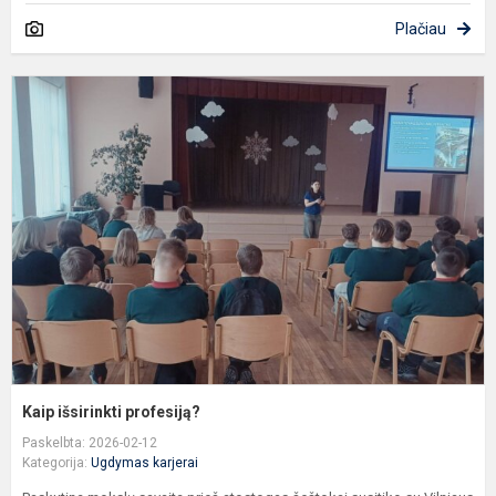
Plačiau
K
i
p
Kaip išsirinkti profesiją?
Paskelbta: 2026-02-12
Kategorija:
Ugdymas karjerai