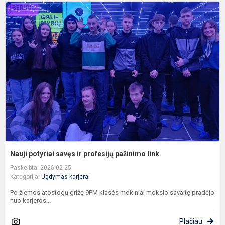
N
p
s
ir
p
p
l
Nauji potyriai savęs ir profesijų pažinimo link
Paskelbta: 2026-02-25
Kategorija:
Ugdymas karjerai
Po žiemos atostogų grįžę 9PM klasės mokiniai mokslo savaitę pradėjo
nuo karjeros...
Plačiau