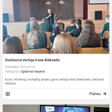
A
Svečiuose vertėja Irena Aleksaitė
Paskelbta: 2026-03-18
Kategorija:
Ugdymas karjerai
Kovo 18 dieną į mokyklą atvyko garsi vertėja Irena Aleksaitė, verčianti
tekstus...
Plačiau
P