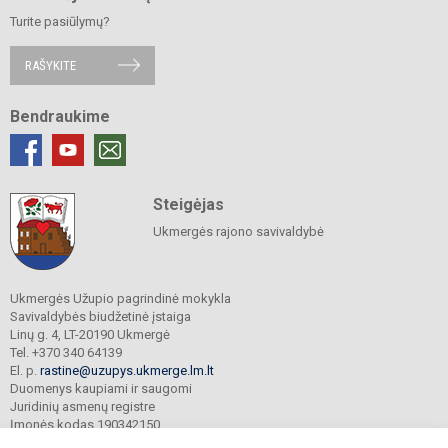
Turite pasiūlymų?
RAŠYKITE
Bendraukime
Steigėjas
Ukmergės rajono savivaldybė
Ukmergės Užupio pagrindinė mokykla
Savivaldybės biudžetinė įstaiga
Linų g. 4, LT-20190 Ukmergė
Tel. +370 340 64139
El. p.
rastine@uzupys.ukmerge.lm.lt
Duomenys kaupiami ir saugomi
Juridinių asmenų registre
Įmonės kodas 190342150