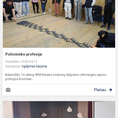
Policininko profesija
Paskelbta: 2026-04-13
Kategorija:
Ugdymas karjerai
Balandžio 13 dieną 9PM klasės mokinių dalyvavo Ukmergės rajono
policijos komisar...
Plačiau
S
v
I