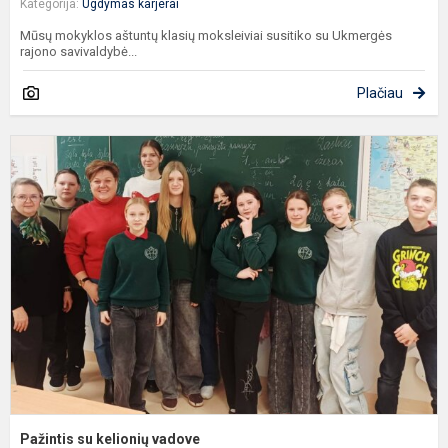
Kategorija:
Ugdymas karjerai
Mūsų mokyklos aštuntų klasių moksleiviai susitiko su Ukmergės
rajono savivaldybė...
Plačiau
P
s
k
v
Pažintis su kelionių vadove