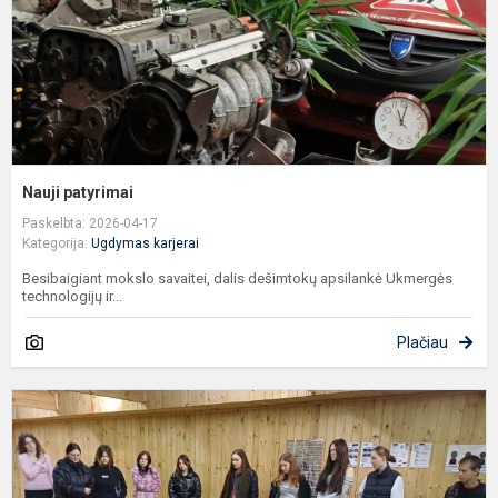
Nauji patyrimai
Paskelbta: 2026-04-17
Kategorija:
Ugdymas karjerai
Besibaigiant mokslo savaitei, dalis dešimtokų apsilankė Ukmergės
technologijų ir...
Plačiau
P
p