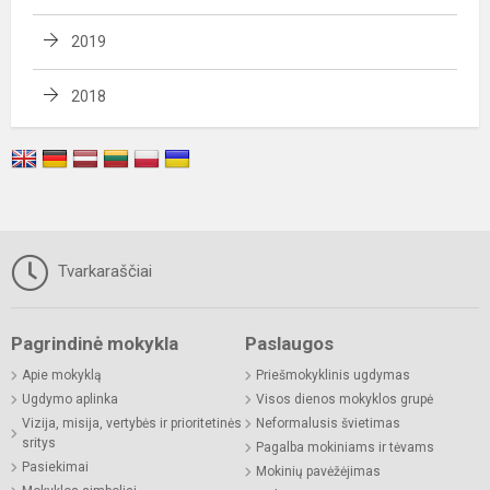
2019
2018
Tvarkaraščiai
Pagrindinė mokykla
Paslaugos
Apie mokyklą
Priešmokyklinis ugdymas
Ugdymo aplinka
Visos dienos mokyklos grupė
Vizija, misija, vertybės ir prioritetinės
Neformalusis švietimas
sritys
Pagalba mokiniams ir tėvams
Pasiekimai
Mokinių pavėžėjimas