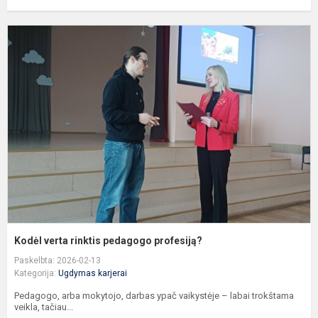
K
v
r
p
p
Kodėl verta rinktis pedagogo profesiją?
Paskelbta: 2026-02-13
Kategorija:
Ugdymas karjerai
Pedagogo, arba mokytojo, darbas ypač vaikystėje – labai trokštama
veikla, tačiau...