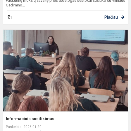
Paskutinę mokslų savaitę prieš atostogas šeštokai susitiko su Vilniaus
Gedimino...
Plačiau
I
s
Informacinis susitikimas
Paskelbta: 2026-01-30