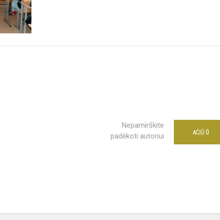
Nepamirškite
0
AČIŪ
padėkoti autoriui