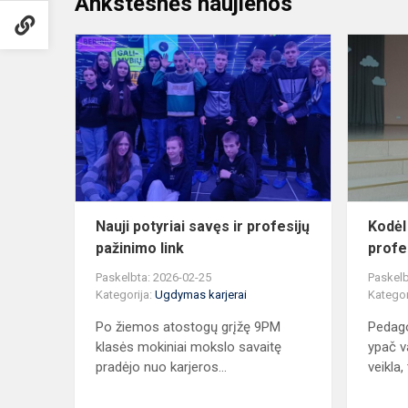
Ankstesnės naujienos
Nauji
potyriai
savęs
ir
profesijų
pažinimo
link
Nauji potyriai savęs ir profesijų
Kodėl
pažinimo link
profe
Paskelbta: 2026-02-25
Paskelb
Kategorija:
Ugdymas karjerai
Kategor
Po žiemos atostogų grįžę 9PM
Pedago
klasės mokiniai mokslo savaitę
ypač v
pradėjo nuo karjeros...
veikla, 