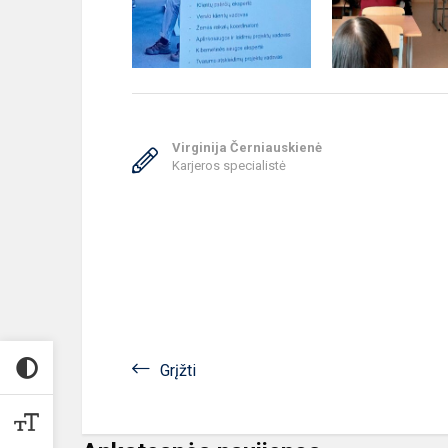
Virginija Černiauskienė
Karjeros specialistė
Grįžti