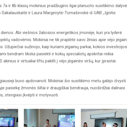
7a ir 8b klasių mokinius pradžiugino ilgai planuoto susitikimo dalyvė
a Sakalauskaitė ir Laura Margenytė-Tomaševskė iš UAB ,,Ignitis
enos. Abi viešnios žaliosios energetikos įmonėje, kuri yra lyderė
rojektų vadovėmis. Mokiniai ne tik praplėtė savo žinias apie vėjo jėgai
us. Užupiečiai sužinojo, kaip kuriami jėgainių parkai, kokios investicijos
mi bendram tikslui pasiekti ir kokių specialistų apskritai reikia
kinius ir virtualiai liftu pakilti į vėjo jėgainės viršų, kur įprastai
ausieji buvo apdovanoti. Mokiniai šio susitikimo metu galėjo išvysti
yje pasiekę žmonės šiltai ir draugiškai bendrauja, nuoširdžiai dalinasi
s, stengiasi įkvėpti ir motyvuoti.