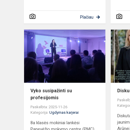
Plačiau
Vyko
susipažinti
su
profesijomi
Vyko susipažinti su
Diskus
profesijomis
Paskelb
Kategor
Paskelbta: 2025-11-26
Kategorija:
Ugdymas karjerai
Diskut
jaunim
8a klasės mokiniai lankėsi
Arūnei
Panevėžio mokymo centre (PMC),