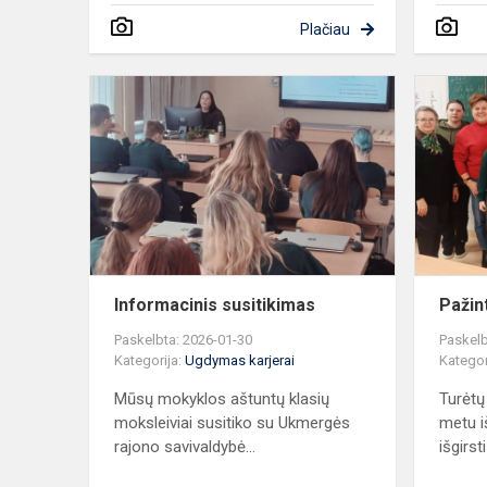
Plačiau
Informacini
susitikimas
Informacinis susitikimas
Pažin
Paskelbta: 2026-01-30
Paskelb
Kategorija:
Ugdymas karjerai
Kategor
Mūsų mokyklos aštuntų klasių
Turėtų
moksleiviai susitiko su Ukmergės
metu i
rajono savivaldybė...
išgirsti 