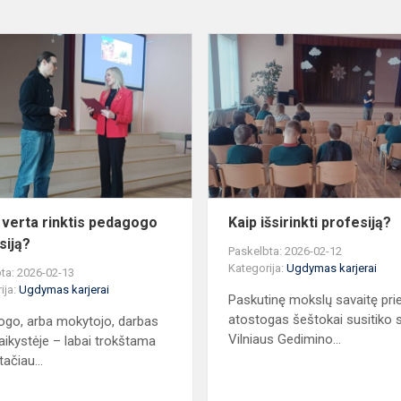
Kodėl
verta
rinktis
pedagogo
profesiją?
 verta rinktis pedagogo
Kaip išsirinkti profesiją?
siją?
Paskelbta: 2026-02-12
Kategorija:
Ugdymas karjerai
ta: 2026-02-13
ija:
Ugdymas karjerai
Paskutinę mokslų savaitę pri
atostogas šeštokai susitiko 
go, arba mokytojo, darbas
Vilniaus Gedimino...
aikystėje – labai trokštama
tačiau...