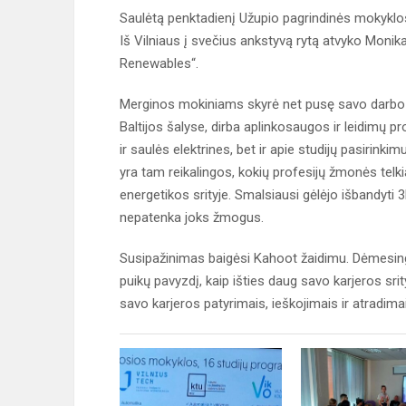
Saulėtą penktadienį Užupio pagrindinės mokyklos 
Iš Vilniaus į svečius ankstyvą rytą atvyko Monik
Renewables“.
Merginos mokiniams skyrė net pusę savo darbo di
Baltijos šalyse, dirba aplinkosaugos ir leidimų p
ir saulės elektrines, bet ir apie studijų pasirinkim
yra tam reikalingos, kokių profesijų žmonės telkia
energetikos srityje. Smalsiausi gėlėjo išbandyti 3D a
nepatenka joks žmogus.
Susipažinimas baigėsi Kahoot žaidimu. Dėmesingi
puikų pavyzdį, kaip išties daug savo karjeros srit
savo karjeros patyrimais, ieškojimais ir atradimai