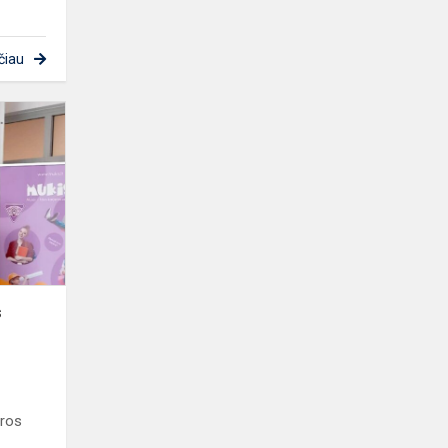
čiau
Kompetencijų
tobulinimas
s
ūros