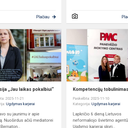
Plačiau
Pla
Diskusija
„Jau
laikas
s
pokalbiui“
ija „Jau laikas pokalbiui“
Kompetencijų tobulinima
ta: 2025-11-21
Paskelbta: 2025-11-10
ija:
Ugdymas karjerai
Kategorija:
Ugdymas karjerai
avo su jaunimu ir apie
Lapkričio 6 dieną Lietuvos
ą. Nuoširdus ačiū mediatorei
neformaliojo švietimo agent
 Bernaton...
Ugdymo karjerai skyri...