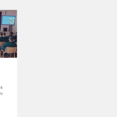
Kaip
išsirinkti
profesiją?
eš
su