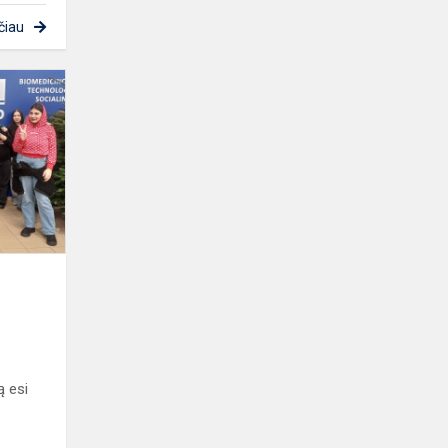
čiau
Profesijų
įvairovė
ą esi