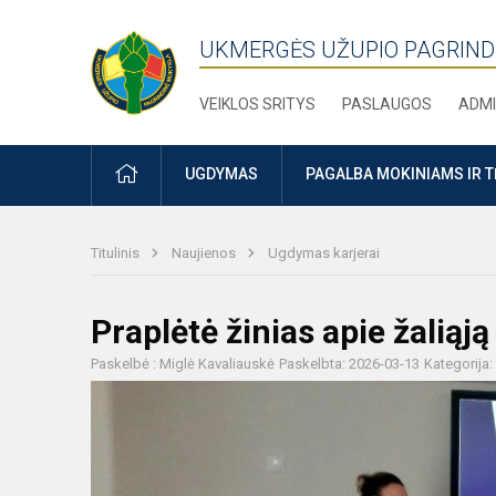
UKMERGĖS UŽUPIO PAGRIND
VEIKLOS SRITYS
PASLAUGOS
ADMI
PRADŽIA
UGDYMAS
PAGALBA MOKINIAMS IR 
Titulinis
Naujienos
Ugdymas karjerai
Praplėtė žinias apie žaliąj
Paskelbė : Miglė Kavaliauskė
Paskelbta: 2026-03-13
Kategorija: