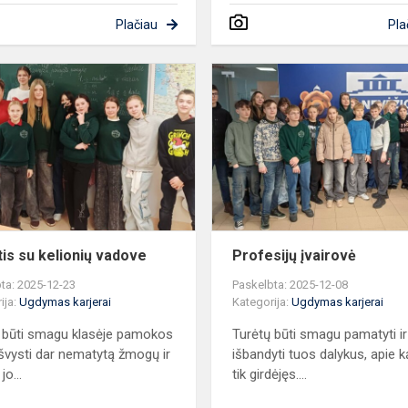
Plačiau
Pla
s
Pažintis
su
kelionių
vadove
tis su kelionių vadove
Profesijų įvairovė
ta: 2025-12-23
Paskelbta: 2025-12-08
ija:
Ugdymas karjerai
Kategorija:
Ugdymas karjerai
 būti smagu klasėje pamokos
Turėtų būti smagu pamatyti ir
švysti dar nematytą žmogų ir
išbandyti tuos dalykus, apie k
jo...
tik girdėjęs....