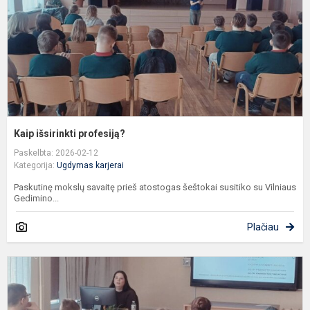
Kaip išsirinkti profesiją?
Paskelbta: 2026-02-12
Kategorija:
Ugdymas karjerai
Paskutinę mokslų savaitę prieš atostogas šeštokai susitiko su Vilniaus
Gedimino...
Plačiau
I
s