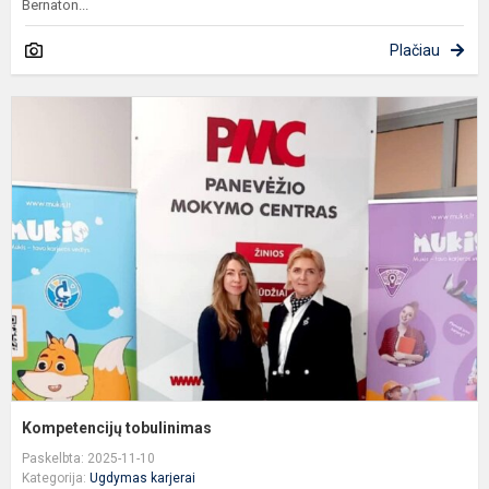
Bernaton...
Plačiau
K
t
Kompetencijų tobulinimas
Paskelbta: 2025-11-10
Kategorija:
Ugdymas karjerai