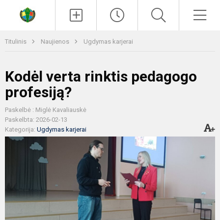
Paieška
Men
Titulinis
Naujienos
Ugdymas karjerai
Kodėl verta rinktis pedagogo
profesiją?
Paskelbė : Miglė Kavaliauskė
Paskelbta: 2026-02-13
Kategorija:
Ugdymas karjerai