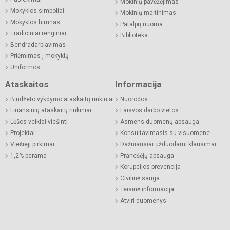
Mokinių pavėžėjimas
Mokyklos simboliai
Mokinių maitinimas
Mokyklos himnas
Patalpų nuoma
Tradiciniai renginiai
Biblioteka
Bendradarbiavimas
Priėmimas į mokyklą
Uniformos
Ataskaitos
Informacija
Biudžeto vykdymo ataskaitų rinkiniai
Nuorodos
Finansinių ataskaitų rinkiniai
Laisvos darbo vietos
Lėšos veiklai viešinti
Asmens duomenų apsauga
Projektai
Konsultavimasis su visuomene
Viešieji pirkimai
Dažniausiai užduodami klausimai
1,2% parama
Pranešėjų apsauga
Korupcijos prevencija
Civilinė sauga
Teisinė informacija
Atviri duomenys