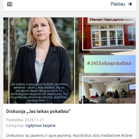
Plačiau
D
„
l
p
Diskusija „Jau laikas pokalbiui“
Paskelbta: 2025-11-21
Kategorija:
Ugdymas karjerai
Diskutavo su jaunimu ir apie jaunimą. Nuoširdus ačiū mediatorei Arūnei