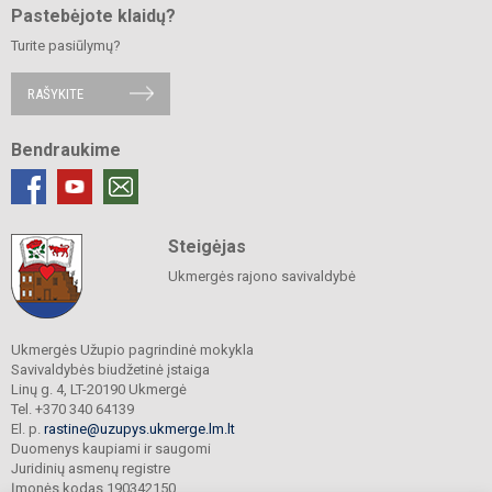
Pastebėjote klaidų?
Turite pasiūlymų?
RAŠYKITE
Bendraukime
Steigėjas
Ukmergės rajono savivaldybė
Ukmergės Užupio pagrindinė mokykla
Savivaldybės biudžetinė įstaiga
Linų g. 4, LT-20190 Ukmergė
Tel. +370 340 64139
El. p.
rastine@uzupys.ukmerge.lm.lt
Duomenys kaupiami ir saugomi
Juridinių asmenų registre
Įmonės kodas 190342150