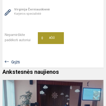
Virginija Černiauskienė
Karjeros specialistė
Nepamirškite
0
AČIŪ
padėkoti autoriui
Grįžti
Ankstesnės naujienos
K
i
p