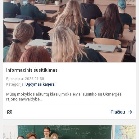
Informacinis susitikimas
Paskelbta: 2026-01-30
Kategorija:
Ugdymas karjerai
Mūsų mokyklos aštuntų klasių moksleiviai susitiko su Ukmergės
rajono savivaldybė...
Plačiau
P
s