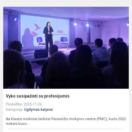
V
s
s
p
Vyko susipažinti su profesijomis
Paskelbta: 2025-11-26
Kategorija:
Ugdymas karjerai
8a klasės mokiniai lankėsi Panevėžio mokymo centre (PMC), kuris 2022
metais buvo...