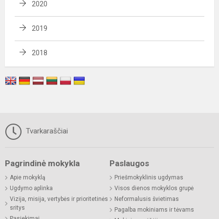
2020
2019
2018
Tvarkaraščiai
Pagrindinė mokykla
Paslaugos
Apie mokyklą
Priešmokyklinis ugdymas
Ugdymo aplinka
Visos dienos mokyklos grupė
Vizija, misija, vertybės ir prioritetinės
Neformalusis švietimas
sritys
Pagalba mokiniams ir tėvams
Pasiekimai