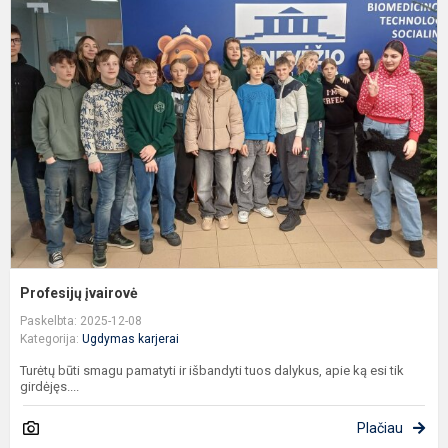
į
Profesijų įvairovė
Paskelbta: 2025-12-08
Kategorija:
Ugdymas karjerai
Turėtų būti smagu pamatyti ir išbandyti tuos dalykus, apie ką esi tik
girdėjęs....
Plačiau