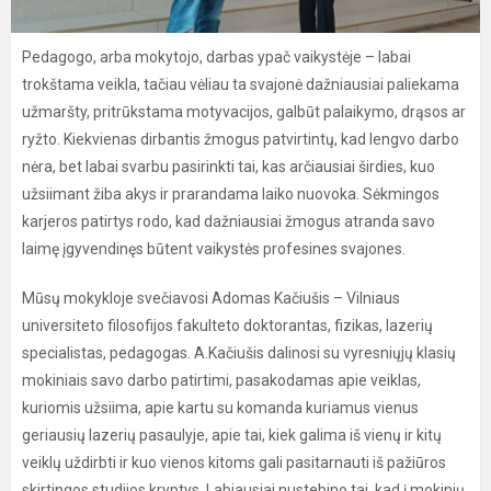
Pedagogo, arba mokytojo, darbas ypač vaikystėje – labai
trokštama veikla, tačiau vėliau ta svajonė dažniausiai paliekama
užmaršty, pritrūkstama motyvacijos, galbūt palaikymo, drąsos ar
ryžto. Kiekvienas dirbantis žmogus patvirtintų, kad lengvo darbo
nėra, bet labai svarbu pasirinkti tai, kas arčiausiai širdies, kuo
užsiimant žiba akys ir prarandama laiko nuovoka. Sėkmingos
karjeros patirtys rodo, kad dažniausiai žmogus atranda savo
laimę įgyvendinęs būtent vaikystės profesines svajones.
Mūsų mokykloje svečiavosi Adomas Kačiušis – Vilniaus
universiteto filosofijos fakulteto doktorantas, fizikas, lazerių
specialistas, pedagogas. A.Kačiušis dalinosi su vyresniųjų klasių
mokiniais savo darbo patirtimi, pasakodamas apie veiklas,
kuriomis užsiima, apie kartu su komanda kuriamus vienus
geriausių lazerių pasaulyje, apie tai, kiek galima iš vienų ir kitų
veiklų uždirbti ir kuo vienos kitoms gali pasitarnauti iš pažiūros
skirtingos studijos kryptys. Labiausiai nustebino tai, kad į mokinių