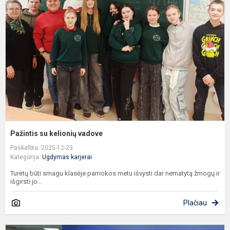
k
v
Pažintis su kelionių vadove
Paskelbta: 2025-12-23
Kategorija:
Ugdymas karjerai
Turėtų būti smagu klasėje pamokos metu išvysti dar nematytą žmogų ir
išgirsti jo...
Plačiau
P