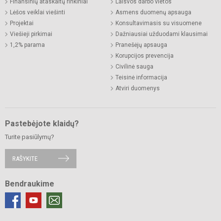
Finansinių ataskaitų rinkiniai
Laisvos darbo vietos
Lėšos veiklai viešinti
Asmens duomenų apsauga
Projektai
Konsultavimasis su visuomene
Viešieji pirkimai
Dažniausiai užduodami klausimai
1,2% parama
Pranešėjų apsauga
Korupcijos prevencija
Civilinė sauga
Teisinė informacija
Atviri duomenys
Pastebėjote klaidų?
Turite pasiūlymų?
RAŠYKITE
Bendraukime