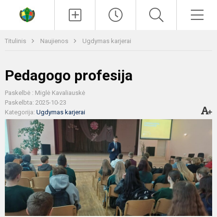
Paieška
Men
Titulinis
Naujienos
Ugdymas karjerai
Pedagogo profesija
Paskelbė : Miglė Kavaliauskė
Paskelbta: 2025-10-23
Kategorija:
Ugdymas karjerai