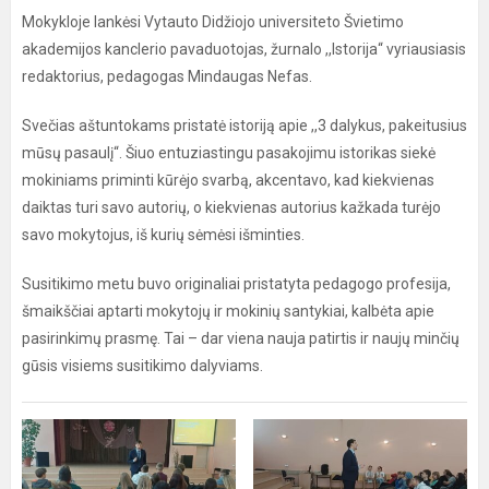
Mokykloje lankėsi Vytauto Didžiojo universiteto Švietimo
akademijos kanclerio pavaduotojas, žurnalo ,,Istorija“ vyriausiasis
redaktorius, pedagogas Mindaugas Nefas.
Svečias aštuntokams pristatė istoriją apie ,,3 dalykus, pakeitusius
mūsų pasaulį“. Šiuo entuziastingu pasakojimu istorikas siekė
mokiniams priminti kūrėjo svarbą, akcentavo, kad kiekvienas
daiktas turi savo autorių, o kiekvienas autorius kažkada turėjo
savo mokytojus, iš kurių sėmėsi išminties.
Susitikimo metu buvo originaliai pristatyta pedagogo profesija,
šmaikščiai aptarti mokytojų ir mokinių santykiai, kalbėta apie
pasirinkimų prasmę. Tai – dar viena nauja patirtis ir naujų minčių
gūsis visiems susitikimo dalyviams.