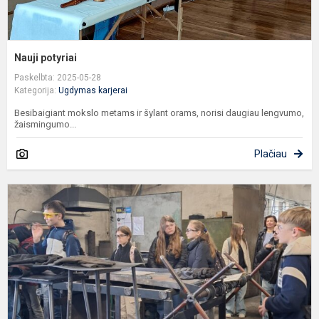
Nauji potyriai
Paskelbta: 2025-05-28
Kategorija:
Ugdymas karjerai
Besibaigiant mokslo metams ir šylant orams, norisi daugiau lengvumo,
žaismingumo...
Plačiau
7
k
n
u
d