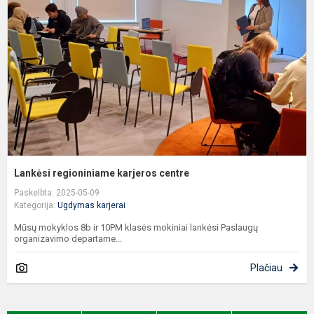
k
c
Lankėsi regioniniame karjeros centre
Paskelbta: 2025-05-09
Kategorija:
Ugdymas karjerai
Mūsų mokyklos 8b ir 10PM klasės mokiniai lankėsi Paslaugų
organizavimo departame...
Plačiau