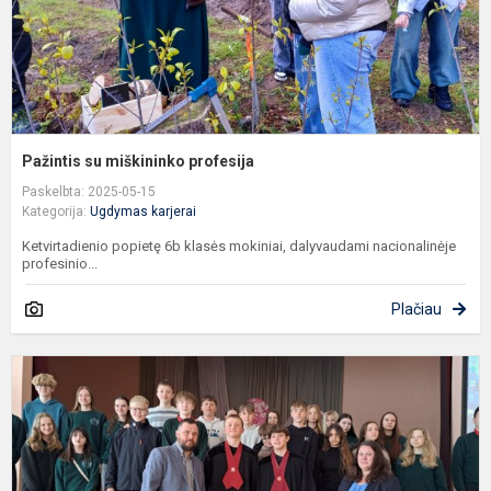
Pažintis su miškininko profesija
Paskelbta: 2025-05-15
Kategorija:
Ugdymas karjerai
Ketvirtadienio popietę 6b klasės mokiniai, dalyvaudami nacionalinėje
profesinio...
Plačiau
K
–
p
p