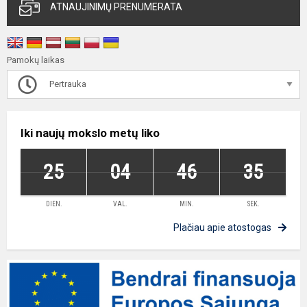
ATNAUJINIMŲ PRENUMERATA
Pamokų laikas
Pertrauka
Iki naujų mokslo metų liko
25
04
46
35
DIEN.
VAL.
MIN.
SEK.
Plačiau apie atostogas