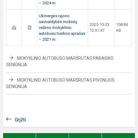
– 2024 m.
Ukmergės rajono
savivaldybės mokinių
2025-10-23
158.84
vežimo mokykliniu
12:31:47
KB
autobusu tvarkos aprašas
– 2021 m.
MOKYKLINIO AUTOBUSO MARŠRUTAS PABAISKO
SENIŪNIJA
MOKYKLINIO AUTOBUSO MARŠRUTAS PIVONIJOS
SENIŪNIJA
Grįžti