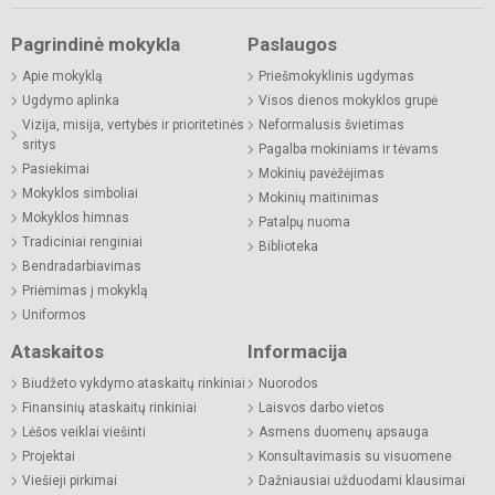
Pagrindinė mokykla
Paslaugos
Apie mokyklą
Priešmokyklinis ugdymas
Ugdymo aplinka
Visos dienos mokyklos grupė
Vizija, misija, vertybės ir prioritetinės
Neformalusis švietimas
sritys
Pagalba mokiniams ir tėvams
Pasiekimai
Mokinių pavėžėjimas
Mokyklos simboliai
Mokinių maitinimas
Mokyklos himnas
Patalpų nuoma
Tradiciniai renginiai
Biblioteka
Bendradarbiavimas
Priėmimas į mokyklą
Uniformos
Ataskaitos
Informacija
Biudžeto vykdymo ataskaitų rinkiniai
Nuorodos
Finansinių ataskaitų rinkiniai
Laisvos darbo vietos
Lėšos veiklai viešinti
Asmens duomenų apsauga
Projektai
Konsultavimasis su visuomene
Viešieji pirkimai
Dažniausiai užduodami klausimai