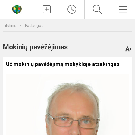
Paieška
Men
Titulinis
Paslaugos
Mokinių pavėžėjimas
Už mokinių pavėžėjimą mokykloje atsakingas