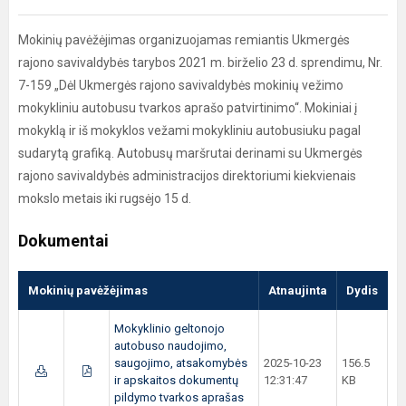
Mokinių pavėžėjimas organizuojamas remiantis Ukmergės
rajono savivaldybės tarybos 2021 m. birželio 23 d. sprendimu, Nr.
7-159 „Dėl Ukmergės rajono savivaldybės mokinių vežimo
mokykliniu autobusu tvarkos aprašo patvirtinimo“. Mokiniai į
mokyklą ir iš mokyklos vežami mokykliniu autobusiuku pagal
sudarytą grafiką. Autobusų maršrutai derinami su Ukmergės
rajono savivaldybės administracijos direktoriumi kiekvienais
mokslo metais iki rugsėjo 15 d.
Dokumentai
Mokinių pavėžėjimas
Atnaujinta
Dydis
Mokyklinio geltonojo
autobuso naudojimo,
saugojimo, atsakomybės
2025-10-23
156.5
ir apskaitos dokumentų
12:31:47
KB
pildymo tvarkos aprašas