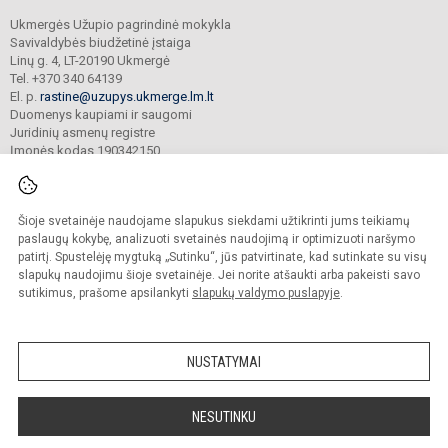
Ukmergės Užupio pagrindinė mokykla
Savivaldybės biudžetinė įstaiga
Linų g. 4, LT-20190 Ukmergė
Tel. +370 340 64139
El. p.
rastine@uzupys.ukmerge.lm.lt
Duomenys kaupiami ir saugomi
Juridinių asmenų registre
Įmonės kodas 190342150
Šioje svetainėje naudojame slapukus siekdami užtikrinti jums teikiamų
© 2022. Ukmergės Užupio pagrindinė mokykla. Visos teisės saugomos.
Kopijuoti turinį be raštiško įstaigos administracijos sutikimo griežtai draudžiama.
paslaugų kokybę, analizuoti svetainės naudojimą ir optimizuoti naršymo
patirtį. Spustelėję mygtuką „Sutinku“, jūs patvirtinate, kad sutinkate su visų
Prieinamumo paraiška
Slapukų valdymas
slapukų naudojimu šioje svetainėje. Jei norite atšaukti arba pakeisti savo
sutikimus, prašome apsilankyti
slapukų valdymo puslapyje
.
Sumanus būdas atnaujinti
mokyklos interneto
svetainę
NUSTATYMAI
NESUTINKU