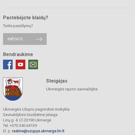
Pastebėjote klaidų?
Turite pasiūlymų?
RAŠYKITE
Bendraukime
Steigėjas
Ukmergės rajono savivaldybė
Ukmergės Užupio pagrindinė mokykla
Savivaldybės biudžetinė įstaiga
Linų g. 4, LT-20190 Ukmergė
Tel. +370 340 64139
El. p.
rastine@uzupys.ukmerge.lm.lt