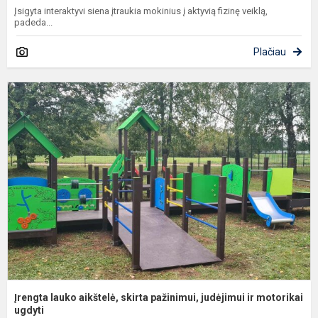
Įsigyta interaktyvi siena įtraukia mokinius į aktyvią fizinę veiklą,
padeda...
Plačiau
Į
l
a
s
p
j
ir
m
Įrengta lauko aikštelė, skirta pažinimui, judėjimui ir motorikai
ugdyti