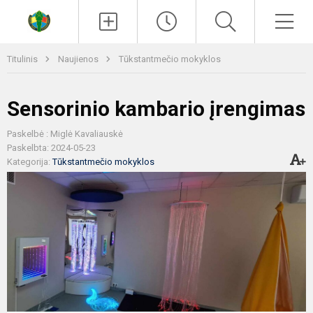
Paieška
Men
Titulinis
Naujienos
Tūkstantmečio mokyklos
Sensorinio kambario įrengimas
Paskelbė : Miglė Kavaliauskė
Paskelbta: 2024-05-23
Kategorija:
Tūkstantmečio mokyklos