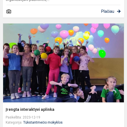
Plačiau
Į
i
a
Įrengta interaktyvi aplinka
Paskelbta: 2023-12-19
Kategorija:
Tūkstantmečio mokyklos