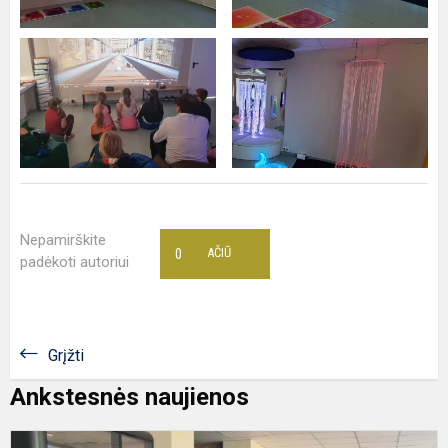
Nepamirškite
0
AČIŪ
padėkoti autoriui
Grįžti
Ankstesnės naujienos
T