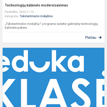
Technologijų kabineto modernizavimas
Paskelbta: 2023-11-15
Kategorija:
Tūkstantmečio mokyklos
„Tūkstantmečio mokyklų I“ programa suteikė galimybę technologijų
kabinete pakeis...
Plačiau
„
k
s
m
a
į