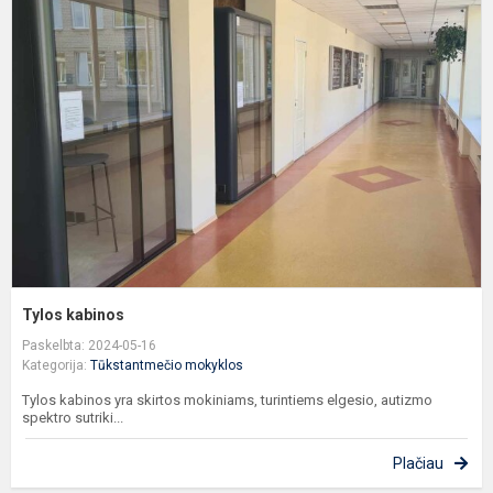
k
Tylos kabinos
Paskelbta: 2024-05-16
Kategorija:
Tūkstantmečio mokyklos
Tylos kabinos yra skirtos mokiniams, turintiems elgesio, autizmo
spektro sutriki...
Plačiau