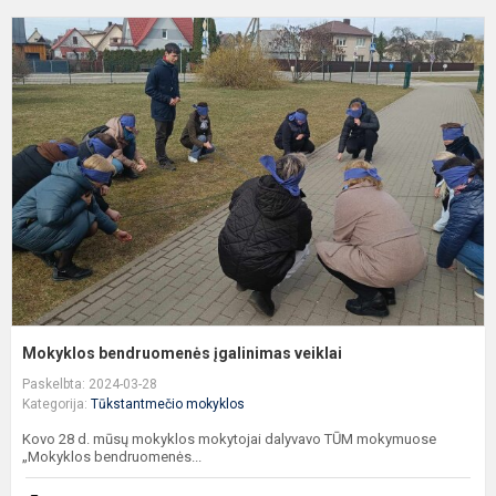
M
b
į
v
Mokyklos bendruomenės įgalinimas veiklai
Paskelbta: 2024-03-28
Kategorija:
Tūkstantmečio mokyklos
Kovo 28 d. mūsų mokyklos mokytojai dalyvavo TŪM mokymuose
„Mokyklos bendruomenės...