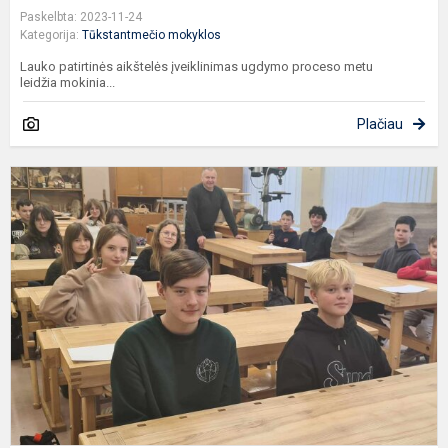
Paskelbta: 2023-11-24
Kategorija:
Tūkstantmečio mokyklos
Lauko patirtinės aikštelės įveiklinimas ugdymo proceso metu
leidžia mokinia...
Plačiau
T
k
m