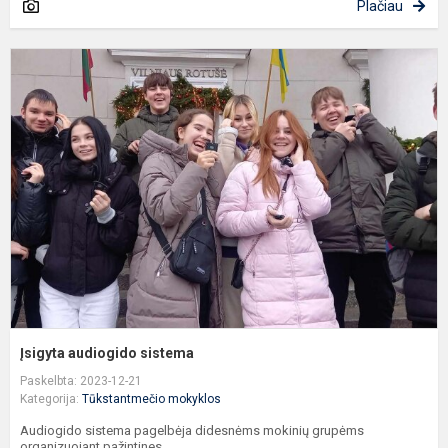
Plačiau
Į
a
s
Įsigyta audiogido sistema
Paskelbta: 2023-12-21
Kategorija:
Tūkstantmečio mokyklos
Audiogido sistema pagelbėja didesnėms mokinių grupėms
organizuojant pažintines,...