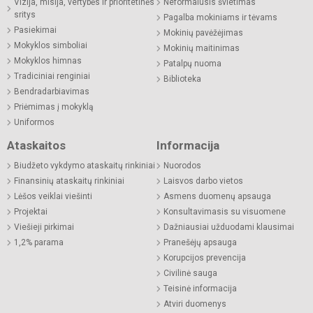
Vizija, misija, vertybės ir prioritetinės
Neformalusis švietimas
sritys
Pagalba mokiniams ir tėvams
Pasiekimai
Mokinių pavėžėjimas
Mokyklos simboliai
Mokinių maitinimas
Mokyklos himnas
Patalpų nuoma
Tradiciniai renginiai
Biblioteka
Bendradarbiavimas
Priėmimas į mokyklą
Uniformos
Ataskaitos
Informacija
Biudžeto vykdymo ataskaitų rinkiniai
Nuorodos
Finansinių ataskaitų rinkiniai
Laisvos darbo vietos
Lėšos veiklai viešinti
Asmens duomenų apsauga
Projektai
Konsultavimasis su visuomene
Viešieji pirkimai
Dažniausiai užduodami klausimai
1,2% parama
Pranešėjų apsauga
Korupcijos prevencija
Civilinė sauga
Teisinė informacija
Atviri duomenys