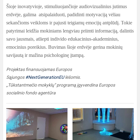
Šioje inovatyvioje, stimuliuojančioje audiovizualinius jutimus
erdvėje, galima atsipalaiduoti, padidinti motyvaciją vėliau
sekančioms veikloms ir pajusti teigiamų emocijų antplūdį. Tokie
patyrimai leidžia mokiniams lengviau priimti informaciją, dalintis
savo jausmais, atliepti individo edukacinius-akademinius,
emocinius poreikius. Buvimas šioje erdvėje gerina mokinių
savijautą ir mažina psichologinę įtampą.
Projektas finansuojamas Europos
Sąjungos
#NextGenerationEU
lėšomis.
„Tūkstantmečio mokyklų“ programą įgyvendina Europos
socialinio fondo agentūra