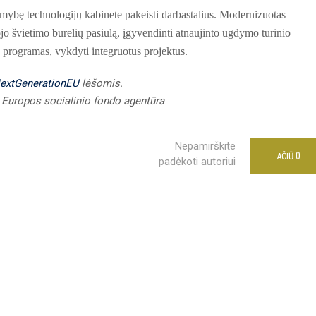
ybę technologijų kabinete pakeisti darbastalius. Modernizuotas
ojo švietimo būrelių pasiūlą, įgyvendinti atnaujinto ugdymo turinio
 programas, vykdyti integruotus projektus.
extGenerationEU
lėšomis.
Europos socialinio fondo agentūra
Nepamirškite
0
AČIŪ
padėkoti autoriui