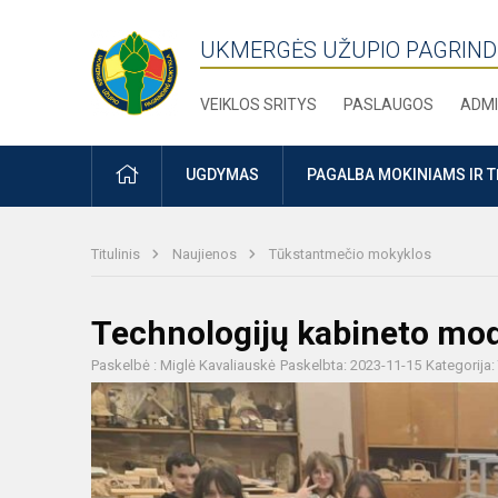
UKMERGĖS UŽUPIO PAGRIND
VEIKLOS SRITYS
PASLAUGOS
ADMI
PRADŽIA
UGDYMAS
PAGALBA MOKINIAMS IR 
Titulinis
Naujienos
Tūkstantmečio mokyklos
Technologijų kabineto mo
Paskelbė : Miglė Kavaliauskė
Paskelbta: 2023-11-15
Kategorija: