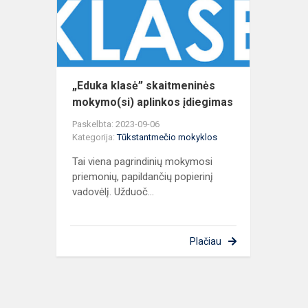
aplinkos
įdiegimas
„Eduka klasė” skaitmeninės
mokymo(si) aplinkos įdiegimas
Paskelbta: 2023-09-06
Kategorija:
Tūkstantmečio mokyklos
Tai viena pagrindinių mokymosi
priemonių, papildančių popierinį
vadovėlį. Užduoč...
Plačiau