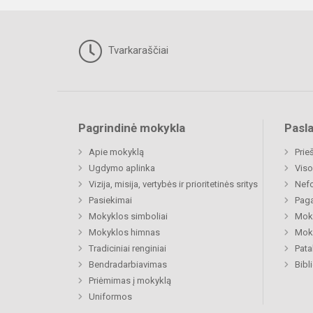
Tvarkaraščiai
Pagrindinė mokykla
Pasl
Apie mokyklą
Prie
Ugdymo aplinka
Viso
Vizija, misija, vertybės ir prioritetinės sritys
Nefo
Pasiekimai
Paga
Mokyklos simboliai
Moki
Mokyklos himnas
Moki
Tradiciniai renginiai
Pat
Bendradarbiavimas
Bibl
Priėmimas į mokyklą
Uniformos