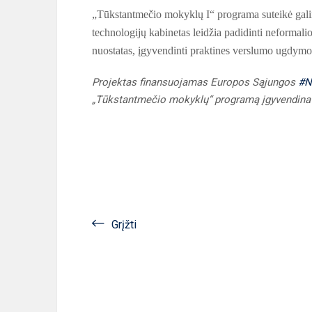
„Tūkstantmečio mokyklų I“ programa suteikė galim
technologijų kabinetas leidžia padidinti neformali
nuostatas, įgyvendinti praktines verslumo ugdymo
Projektas finansuojamas Europos Sąjungos
#N
„Tūkstantmečio mokyklų“ programą įgyvendina 
Grįžti