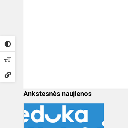
Ankstesnės naujienos
„Eduka
klasė”
skaitmeninė
mokymo(si)