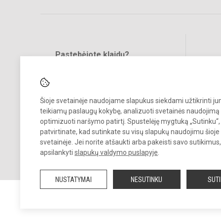
Pastebėjote klaidų?
Bend
Turite pasiūlymų?
RAŠYKITE
Šioje svetainėje naudojame slapukus siekdami užtikrinti j
teikiamų paslaugų kokybę, analizuoti svetainės naudojimą 
optimizuoti naršymo patirtį. Spustelėję mygtuką „Sutinku“,
patvirtinate, kad sutinkate su visų slapukų naudojimu šioje
svetainėje. Jei norite atšaukti arba pakeisti savo sutikimu
© 2022. Ukmergės Užupio pagrindinė mokykla. Visos teisės saugomo
apsilankyti
slapukų valdymo puslapyje
.
Kopijuoti turinį be raštiško įstaigos administracijos sutikimo griežtai
draudžiama.
NUSTATYMAI
NESUTINKU
SUT