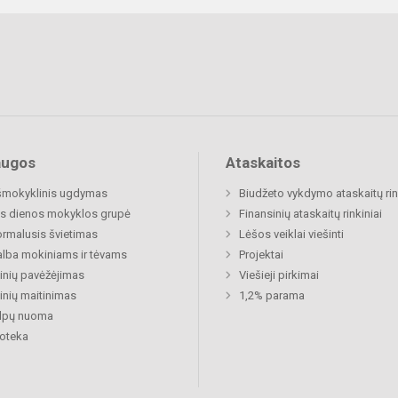
augos
Ataskaitos
šmokyklinis ugdymas
Biudžeto vykdymo ataskaitų rin
s dienos mokyklos grupė
Finansinių ataskaitų rinkiniai
rmalusis švietimas
Lėšos veiklai viešinti
lba mokiniams ir tėvams
Projektai
nių pavėžėjimas
Viešieji pirkimai
nių maitinimas
1,2% parama
alpų nuoma
ioteka