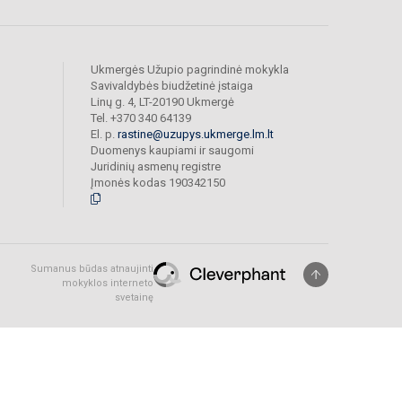
Ukmergės Užupio pagrindinė mokykla
Savivaldybės biudžetinė įstaiga
Linų g. 4, LT-20190 Ukmergė
Tel. +370 340 64139
El. p.
rastine@uzupys.ukmerge.lm.lt
Duomenys kaupiami ir saugomi
Juridinių asmenų registre
Įmonės kodas 190342150
Sumanus būdas atnaujinti
mokyklos interneto
svetainę