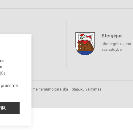
Steigėjas
raukime
Ukmergės rajono
savivaldybė
ums
ir
 jūs
s, prašome
s.
Prieinamumo paraiška
Slapukų valdymas
INKU