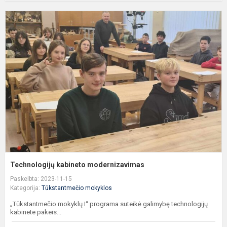
T
k
m
Technologijų kabineto modernizavimas
Paskelbta: 2023-11-15
Kategorija:
Tūkstantmečio mokyklos
„Tūkstantmečio mokyklų I“ programa suteikė galimybę technologijų
kabinete pakeis...