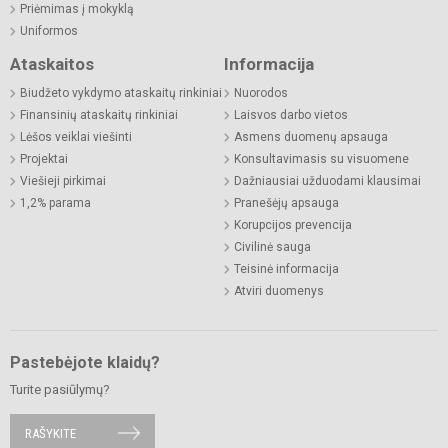
Priėmimas į mokyklą
Uniformos
Ataskaitos
Informacija
Biudžeto vykdymo ataskaitų rinkiniai
Nuorodos
Finansinių ataskaitų rinkiniai
Laisvos darbo vietos
Lėšos veiklai viešinti
Asmens duomenų apsauga
Projektai
Konsultavimasis su visuomene
Viešieji pirkimai
Dažniausiai užduodami klausimai
1,2% parama
Pranešėjų apsauga
Korupcijos prevencija
Civilinė sauga
Teisinė informacija
Atviri duomenys
Pastebėjote klaidų?
Turite pasiūlymų?
RAŠYKITE