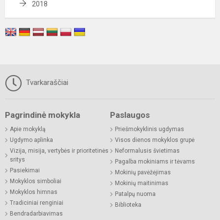
2018
Tvarkaraščiai
Pagrindinė mokykla
Paslaugos
Apie mokyklą
Priešmokyklinis ugdymas
Ugdymo aplinka
Visos dienos mokyklos grupė
Vizija, misija, vertybės ir prioritetinės
Neformalusis švietimas
sritys
Pagalba mokiniams ir tėvams
Pasiekimai
Mokinių pavėžėjimas
Mokyklos simboliai
Mokinių maitinimas
Mokyklos himnas
Patalpų nuoma
Tradiciniai renginiai
Biblioteka
Bendradarbiavimas