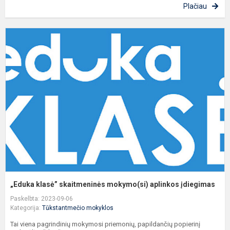
Plačiau
„
k
s
m
a
į
„Eduka klasė” skaitmeninės mokymo(si) aplinkos įdiegimas
Paskelbta: 2023-09-06
Kategorija:
Tūkstantmečio mokyklos
Tai viena pagrindinių mokymosi priemonių, papildančių popierinį