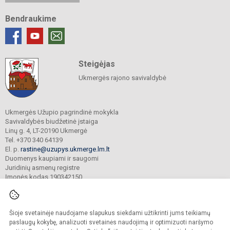
Bendraukime
Steigėjas
Ukmergės rajono savivaldybė
Ukmergės Užupio pagrindinė mokykla
Savivaldybės biudžetinė įstaiga
Linų g. 4, LT-20190 Ukmergė
Tel. +370 340 64139
El. p.
rastine@uzupys.ukmerge.lm.lt
Duomenys kaupiami ir saugomi
Juridinių asmenų registre
Įmonės kodas 190342150
Šioje svetainėje naudojame slapukus siekdami užtikrinti jums teikiamų
© 2022. Ukmergės Užupio pagrindinė mokykla. Visos teisės saugomos.
Kopijuoti turinį be raštiško įstaigos administracijos sutikimo griežtai draudžiama.
paslaugų kokybę, analizuoti svetainės naudojimą ir optimizuoti naršymo