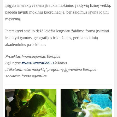
Įsigyta interaktyvi siena įtraukia mokinius į aktyvią fizinę veiklą,
padeda lavinti mokinių koordinaciją, per žaidimus lavina loginį
mąstymą.
Interaktyvi smėlio dėžė leidžia lengviau žaidimo forma įtvirtinti
ir taikyti gamtos, geografijos ir kt. žinias, gerina mokinių
akademinius pasiekimus.
Projektas finansuojamas Europos
Sąjungos
#NextGenerationEU
lėšomis.
„Tūkstantmečio mokyklų“ programą įgyvendina Europos
socialinio fondo agentūra