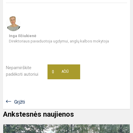
Inga Ilčiukienė
Direktoriaus pavaduotoja ugdymui, anglų kalbos mokytoja
Nepamirškite
0
AČIŪ
padėkoti autoriui
Grįžti
Ankstesnės naujienos
Į