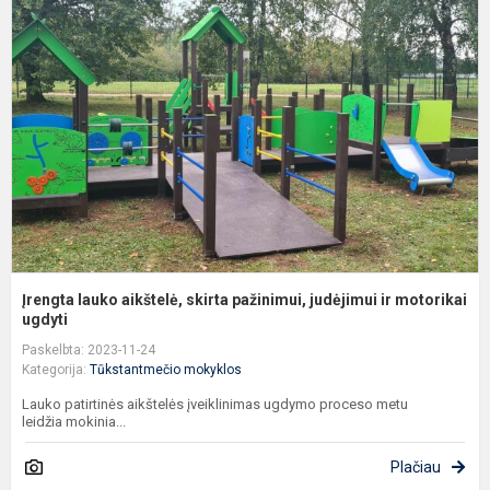
l
a
s
p
j
ir
m
Įrengta lauko aikštelė, skirta pažinimui, judėjimui ir motorikai
ugdyti
Paskelbta: 2023-11-24
Kategorija:
Tūkstantmečio mokyklos
Lauko patirtinės aikštelės įveiklinimas ugdymo proceso metu
leidžia mokinia...
Plačiau