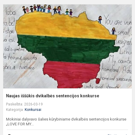
N
i
d
s
k
Naujas iššūkis dvikalbės sentencijos konkurse
Paskelbta: 2026-03-19
Kategorija:
Konkursai
Mokiniai dalyvavo šalies kūrybiniame dvikalbės sentencijos konkurse
„LOVE FOR MY...