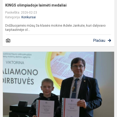
KINGS olimpiadoje laimėti medaliai
Paskelbta: 2026-02-23
Kategorija:
Konkursai
Didžiuojamės mūsų 3a klasės mokine Adele Jankute, kuri dalyvavo
tarptautinėje ol...
Plačiau
K
t
v
„
d