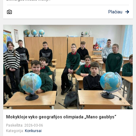
Plačiau
M
v
g
o
„
g
Mokykloje vyko geografijos olimpiada „Mano gaublys“
Paskelbta: 2026-03-06
Kategorija:
Konkursai