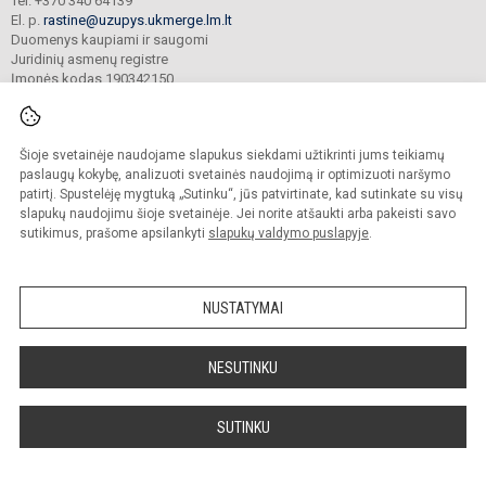
Tel. +370 340 64139
El. p.
rastine@uzupys.ukmerge.lm.lt
Duomenys kaupiami ir saugomi
Juridinių asmenų registre
Įmonės kodas 190342150
Šioje svetainėje naudojame slapukus siekdami užtikrinti jums teikiamų
© 2022. Ukmergės Užupio pagrindinė mokykla. Visos teisės saugomos.
Kopijuoti turinį be raštiško įstaigos administracijos sutikimo griežtai draudžiama.
paslaugų kokybę, analizuoti svetainės naudojimą ir optimizuoti naršymo
patirtį. Spustelėję mygtuką „Sutinku“, jūs patvirtinate, kad sutinkate su visų
Prieinamumo paraiška
Slapukų valdymas
slapukų naudojimu šioje svetainėje. Jei norite atšaukti arba pakeisti savo
sutikimus, prašome apsilankyti
slapukų valdymo puslapyje
.
Sumanus būdas atnaujinti
mokyklos interneto
svetainę
NUSTATYMAI
NESUTINKU
SUTINKU