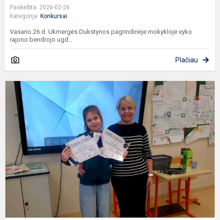
Paskelbta: 2026-02-26
Kategorija:
Konkursai
Vasario 26 d. Ukmergės Dukstynos pagrindinėje mokykloje vyko
rajono bendrojo ugd...
Plačiau
K
o
l
m