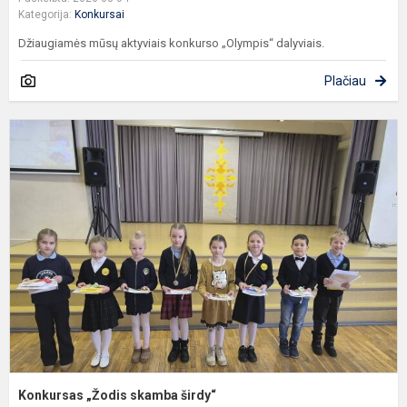
Kategorija:
Konkursai
Džiaugiamės mūsų aktyviais konkurso „Olympis“ dalyviais.
Plačiau
K
„
s
š
Konkursas „Žodis skamba širdy“