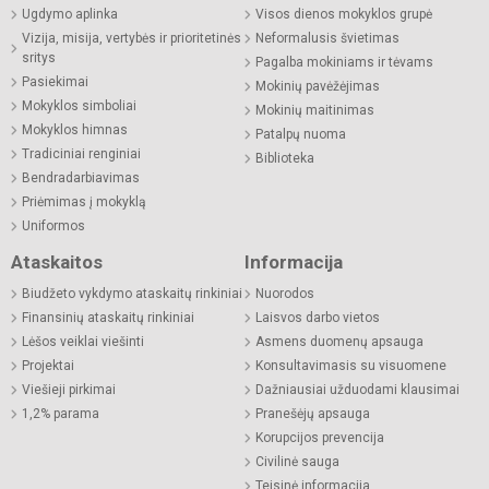
Ugdymo aplinka
Visos dienos mokyklos grupė
Vizija, misija, vertybės ir prioritetinės
Neformalusis švietimas
sritys
Pagalba mokiniams ir tėvams
Pasiekimai
Mokinių pavėžėjimas
Mokyklos simboliai
Mokinių maitinimas
Mokyklos himnas
Patalpų nuoma
Tradiciniai renginiai
Biblioteka
Bendradarbiavimas
Priėmimas į mokyklą
Uniformos
Ataskaitos
Informacija
Biudžeto vykdymo ataskaitų rinkiniai
Nuorodos
Finansinių ataskaitų rinkiniai
Laisvos darbo vietos
Lėšos veiklai viešinti
Asmens duomenų apsauga
Projektai
Konsultavimasis su visuomene
Viešieji pirkimai
Dažniausiai užduodami klausimai
1,2% parama
Pranešėjų apsauga
Korupcijos prevencija
Civilinė sauga
Teisinė informacija