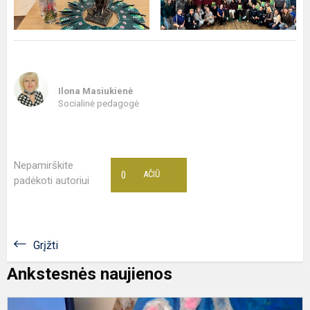
Ilona Masiukienė
Socialinė pedagogė
Nepamirškite
0
AČIŪ
padėkoti autoriui
Grįžti
Ankstesnės naujienos
K