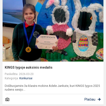
l
a
m
KINGS lygoje auksinis medalis
Paskelbta: 2026-03-20
Kategorija:
Konkursai
Didžiuojamės 3a klasės mokine Adele Jankute, kuri KINGS lygos 2025
rudens sesijo...
Plačiau