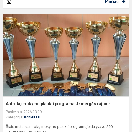
Plačiau
A
m
p
p
U
r
Antrokų mokymo plaukti programa Ukmergės rajone
Paskelbta: 2026-03-09
Kategorija:
Konkursai
Šiais metais antrokų mokymo plaukti programoje dalyvavo 250
Ukmergės miesto moky...