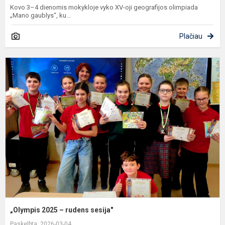
Kovo 3–4 dienomis mokykloje vyko XV-oji geografijos olimpiada
„Mano gaublys“, ku...
Plačiau
„
2
–
r
s
„Olympis 2025 – rudens sesija"
Paskelbta: 2026-03-04