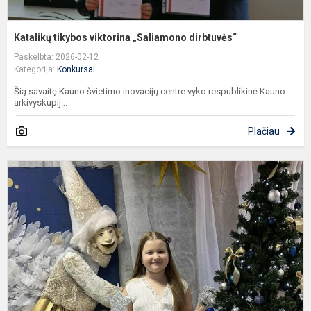
Katalikų tikybos viktorina „Saliamono dirbtuvės“
Paskelbta: 2026-02-12
Kategorija:
Konkursai
Šią savaitę Kauno švietimo inovacijų centre vyko respublikinė Kauno
arkivyskupij...
Plačiau
K
u
p
k
d