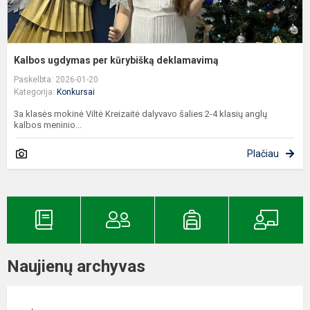
Kalbos ugdymas per kūrybišką deklamavimą
Paskelbta: 2026-01-20
Kategorija:
Konkursai
3a klasės mokinė Viltė Kreizaitė dalyvavo šalies 2-4 klasių anglų
kalbos meninio...
Plačiau
Naujienų archyvas