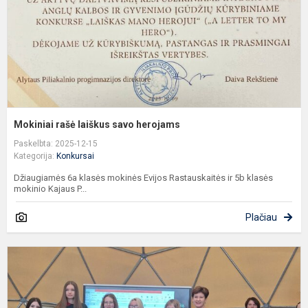
Mokiniai rašė laiškus savo herojams
Paskelbta: 2025-12-15
Kategorija:
Konkursai
Džiaugiamės 6a klasės mokinės Evijos Rastauskaitės ir 5b klasės
mokinio Kajaus P...
Plačiau
A
P
M