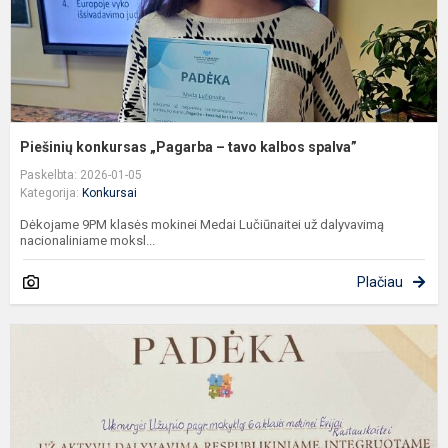
Piešinių konkursas „Pagarba – tavo kalbos spalva”
Paskelbta: 2026-01-05
Kategorija:
Konkursai
Dėkojame 9PM klasės mokinei Medai Lučiūnaitei už dalyvavimą
nacionaliniame moksl...
Plačiau
M
r
l
s
h