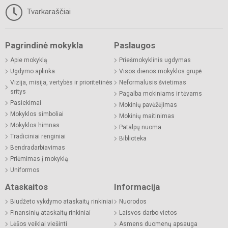
Tvarkaraščiai
Pagrindinė mokykla
Paslaugos
Apie mokyklą
Priešmokyklinis ugdymas
Ugdymo aplinka
Visos dienos mokyklos grupė
Vizija, misija, vertybės ir prioritetinės
Neformalusis švietimas
sritys
Pagalba mokiniams ir tėvams
Pasiekimai
Mokinių pavėžėjimas
Mokyklos simboliai
Mokinių maitinimas
Mokyklos himnas
Patalpų nuoma
Tradiciniai renginiai
Biblioteka
Bendradarbiavimas
Priėmimas į mokyklą
Uniformos
Ataskaitos
Informacija
Biudžeto vykdymo ataskaitų rinkiniai
Nuorodos
Finansinių ataskaitų rinkiniai
Laisvos darbo vietos
Lėšos veiklai viešinti
Asmens duomenų apsauga