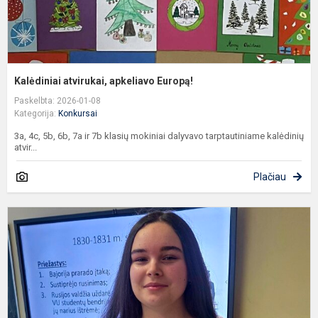
Kalėdiniai atvirukai, apkeliavo Europą!
Paskelbta: 2026-01-08
Kategorija:
Konkursai
3a, 4c, 5b, 6b, 7a ir 7b klasių mokiniai dalyvavo tarptautiniame kalėdinių
atvir...
Plačiau
P
k
„
–
t
k
s