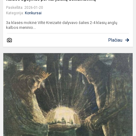
Paskelbta: 2026-01-20
Kategorija:
Konkursai
3a klasės mokinė Viltė Kreizaitė dalyvavo šalies 2-4 klasių anglų
kalbos meninio...
Plačiau
K
r
k
„
o
u
a
pa