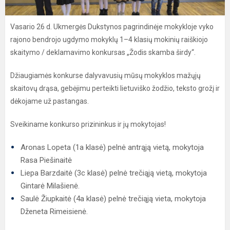
Vasario 26 d. Ukmergės Dukstynos pagrindinėje mokykloje vyko
rajono bendrojo ugdymo mokyklų 1–4 klasių mokinių raiškiojo
skaitymo / deklamavimo konkursas „Žodis skamba širdy“.
Džiaugiamės konkurse dalyvavusių mūsų mokyklos mažųjų
skaitovų drąsa, gebėjimu perteikti lietuviško žodžio, teksto grožį ir
dėkojame už pastangas.
Sveikiname konkurso prizininkus ir jų mokytojas!
Aronas Lopeta (1a klasė) pelnė antrąją vietą, mokytoja
Rasa Piešinaitė
Liepa Barzdaitė (3c klasė) pelnė trečiąją vietą, mokytoja
Gintarė Milašienė.
Saulė Žiupkaitė (4a klasė) pelnė trečiąją vieta, mokytoja
Dženeta Rimeisienė.