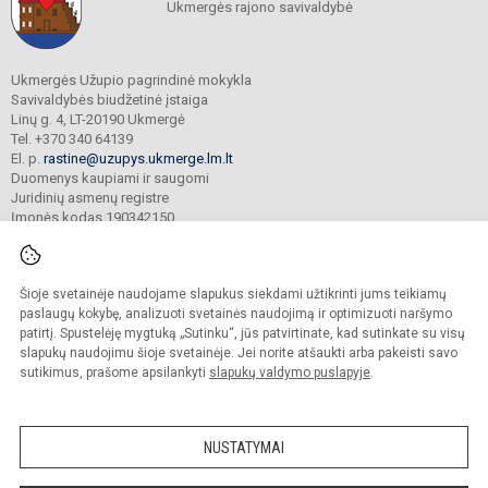
Ukmergės rajono savivaldybė
Ukmergės Užupio pagrindinė mokykla
Savivaldybės biudžetinė įstaiga
Linų g. 4, LT-20190 Ukmergė
Tel. +370 340 64139
El. p.
rastine@uzupys.ukmerge.lm.lt
Duomenys kaupiami ir saugomi
Juridinių asmenų registre
Įmonės kodas 190342150
Šioje svetainėje naudojame slapukus siekdami užtikrinti jums teikiamų
© 2022. Ukmergės Užupio pagrindinė mokykla. Visos teisės saugomos.
Kopijuoti turinį be raštiško įstaigos administracijos sutikimo griežtai draudžiama.
paslaugų kokybę, analizuoti svetainės naudojimą ir optimizuoti naršymo
patirtį. Spustelėję mygtuką „Sutinku“, jūs patvirtinate, kad sutinkate su visų
Prieinamumo paraiška
Slapukų valdymas
slapukų naudojimu šioje svetainėje. Jei norite atšaukti arba pakeisti savo
sutikimus, prašome apsilankyti
slapukų valdymo puslapyje
.
Sumanus būdas atnaujinti
mokyklos interneto
svetainę
NUSTATYMAI