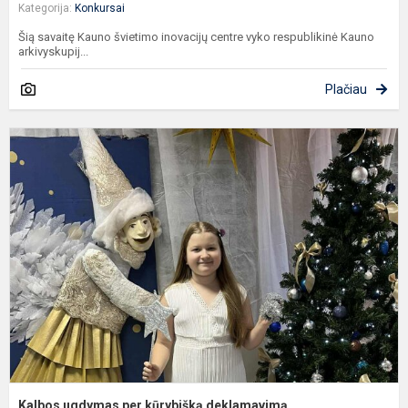
Kategorija:
Konkursai
Šią savaitę Kauno švietimo inovacijų centre vyko respublikinė Kauno
arkivyskupij...
Plačiau
K
u
p
k
d
Kalbos ugdymas per kūrybišką deklamavimą