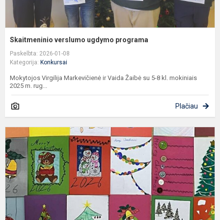
Skaitmeninio verslumo ugdymo programa
Paskelbta: 2026-01-08
Kategorija:
Konkursai
Mokytojos Virgilija Markevičienė ir Vaida Žaibė su 5-8 kl. mokiniais
2025 m. rug...
Plačiau
K
a
a
E