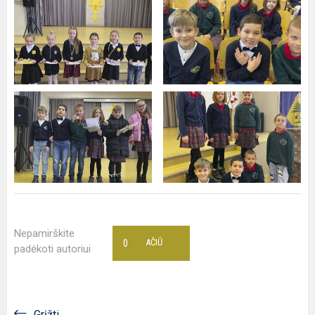
Nepamirškite
0
AČIŪ
padėkoti autoriui
Grįžti