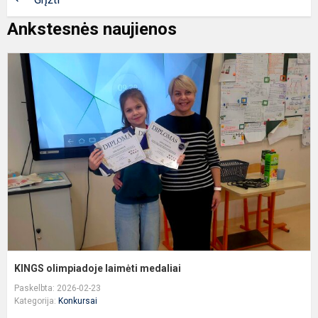
Ankstesnės naujienos
K
o
l
m
KINGS olimpiadoje laimėti medaliai
Paskelbta: 2026-02-23
Kategorija:
Konkursai