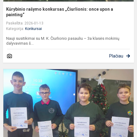
Kūrybinio rašymo konkursas „Čiurlionis: once upon a
painting“
Paskelbta: 2026-01-13
Kategorija:
Konkursai
Nauji susitikimai su M. K. Čiurlionio pasauliu – 3a klasės mokinių
dalyvavimas š...
Plačiau
S
v
u
p