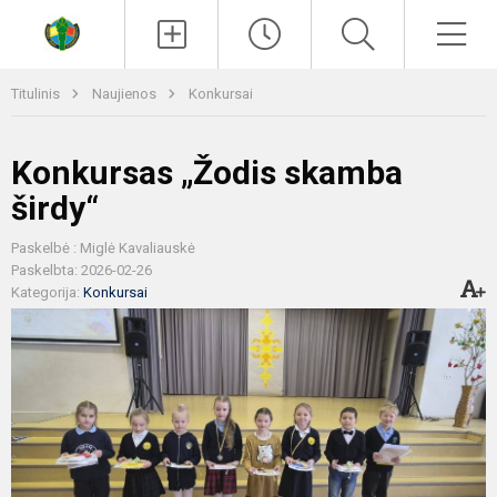
Paieška
Men
Titulinis
Naujienos
Konkursai
Konkursas „Žodis skamba
širdy“
Paskelbė : Miglė Kavaliauskė
Paskelbta: 2026-02-26
Kategorija:
Konkursai