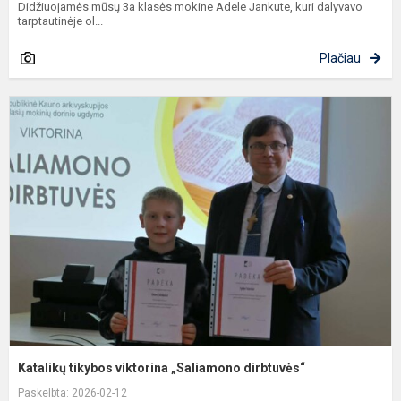
Didžiuojamės mūsų 3a klasės mokine Adele Jankute, kuri dalyvavo
tarptautinėje ol...
Plačiau
K
t
v
„
d
Katalikų tikybos viktorina „Saliamono dirbtuvės“
Paskelbta: 2026-02-12