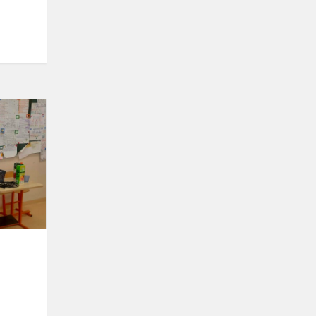
KINGS
olimpiadoje
laimėti
medaliai