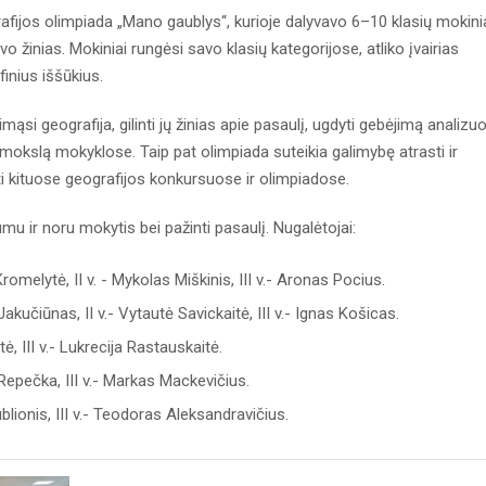
ijos olimpiada „Mano gaublys“, kurioje dalyvavo 6–10 klasių mokinia
vo žinias. Mokiniai rungėsi savo klasių kategorijose, atliko įvairias
inius iššūkius.
ąsi geografija, gilinti jų žinias apie pasaulį, ugdyti gebėjimą analizuo
s mokslą mokyklose. Taip pat olimpiada suteikia galimybę atrasti ir
uti kituose geografijos konkursuose ir olimpiadose.
 ir noru mokytis bei pažinti pasaulį. Nugalėtojai:
Kromelytė, II v. - Mykolas Miškinis, III v.- Aronas Pocius.
Jakučiūnas, II v.- Vytautė Savickaitė, III v.- Ignas Košicas.
tė, III v.- Lukrecija Rastauskaitė.
s Repečka, III v.- Markas Mackevičius.
rublionis, III v.- Teodoras Aleksandravičius.