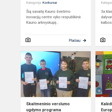
Kategorija:
Konkursai
Kategor
Šią savaitę Kauno švietimo
3a kla
inovacijų centre vyko respublikinė
dalyva
Kauno arkivyskupij...
kalbos
Plačiau
Skaitmenini
verslumo
ugdymo
programa
Skaitmeninio verslumo
Kalėdi
ugdymo programa
Europ