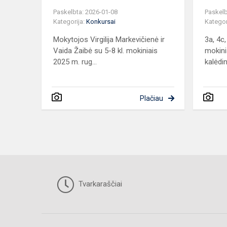
Paskelbta: 2026-01-08
Paskelb
Kategorija:
Konkursai
Kategor
Mokytojos Virgilija Markevičienė ir
3a, 4c,
Vaida Žaibė su 5-8 kl. mokiniais
mokini
2025 m. rug...
kalėdini
Plačiau
Tvarkaraščiai