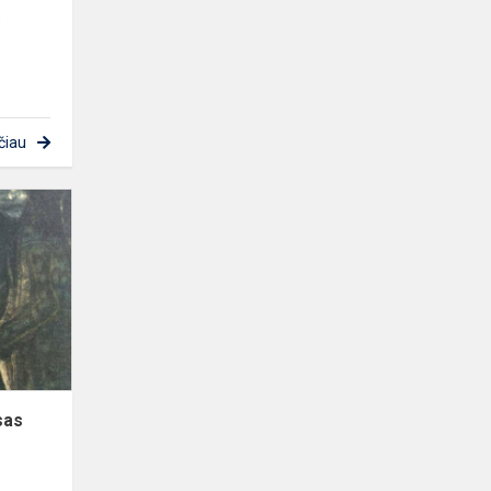
s
čiau
Kūrybinio
rašymo
konkursas
„Čiurlionis:
once
upon
a
paintin...
sas