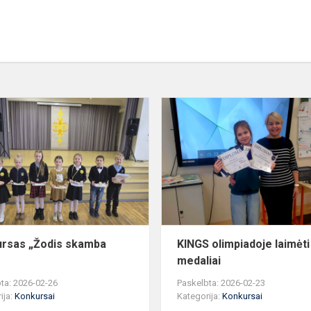
Konkursas
„Žodis
skamba
širdy“
rsas „Žodis skamba
KINGS olimpiadoje laimėti
medaliai
ta: 2026-02-26
Paskelbta: 2026-02-23
ija:
Konkursai
Kategorija:
Konkursai