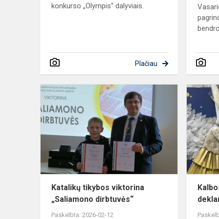
konkurso „Olympis“ dalyviais.
Vasari
pagrin
bendro
Plačiau
Katalikų
tikybos
viktorina
„Saliamono
dirbtuvės“
Katalikų tikybos viktorina
Kalbo
„Saliamono dirbtuvės“
dekl
Paskelbta: 2026-02-12
Paskelb