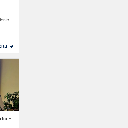
lionio
čiau
Piešinių
konkursas
„Pagarba
–
tavo
kalbos
spalva”
rba –