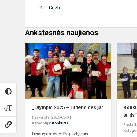
Grįžti
Ankstesnės naujienos
„Olympis
2025
–
rudens
sesija"
„Olympis 2025 – rudens sesija"
Konku
širdy“
Paskelbta: 2026-03-04
Kategorija:
Konkursai
Paskelb
Kategor
Džiaugiamės mūsų aktyviais