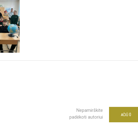
Nepamirškite
0
AČIŪ
padėkoti autoriui