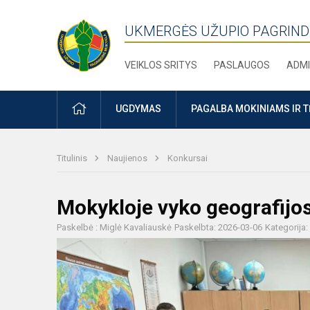
UKMERGĖS UŽUPIO PAGRIND
VEIKLOS SRITYS
PASLAUGOS
ADMI
PRADŽIA
UGDYMAS
PAGALBA MOKINIAMS IR 
Titulinis
Naujienos
Konkursai
Mokykloje vyko geografijo
Paskelbė : Miglė Kavaliauskė
Paskelbta: 2026-03-06
Kategorija: