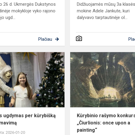
o 26 d. Ukmergės Dukstynos
Didžiuojamės mūsų 3a klasė
dinėje mokykloje vyko rajono
mokine Adele Jankute, kuri
jo ugd...
dalyvavo tarptautinėje ol...
Plačiau
Pla
Kalbos
ugdymas
per
kūrybišką
deklamavimą
s ugdymas per kūrybišką
Kūrybinio rašymo konkur
amavimą
„Čiurlionis: once upon a
painting“
ta: 2026-01-20