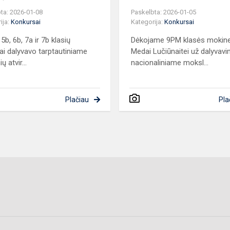
ta: 2026-01-08
Paskelbta: 2026-01-05
ija:
Konkursai
Kategorija:
Konkursai
 5b, 6b, 7a ir 7b klasių
Dėkojame 9PM klasės mokine
ai dalyvavo tarptautiniame
Medai Lučiūnaitei už dalyvav
ų atvir...
nacionaliniame moksl...
Plačiau
Pla