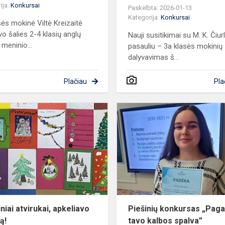
ija:
Konkursai
Paskelbta: 2026-01-13
Kategorija:
Konkursai
sės mokinė Viltė Kreizaitė
vo šalies 2-4 klasių anglų
Nauji susitikimai su M. K. Čiur
 meninio...
pasauliu – 3a klasės mokinių
dalyvavimas š...
Plačiau
Pla
o
Kalėdiniai
atvirukai,
apkeliavo
Europą!
niai atvirukai, apkeliavo
Piešinių konkursas „Paga
ą!
tavo kalbos spalva”