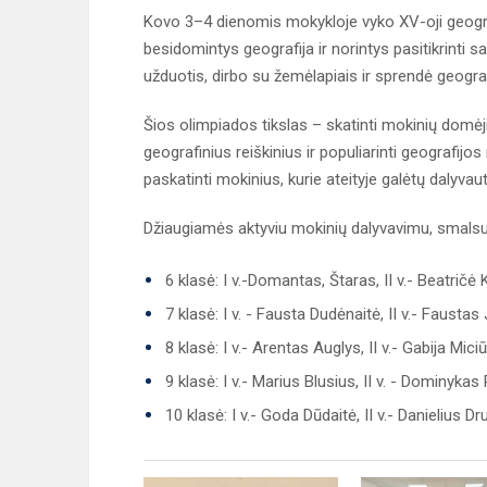
Kovo 3–4 dienomis mokykloje vyko XV-oji geograf
besidomintys geografija ir norintys pasitikrinti sa
užduotis, dirbo su žemėlapiais ir sprendė geograf
Šios olimpiados tikslas – skatinti mokinių domėjim
geografinius reiškinius ir populiarinti geografijo
paskatinti mokinius, kurie ateityje galėtų dalyva
Džiaugiamės aktyviu mokinių dalyvavimu, smalsumu
6 klasė: I v.-Domantas, Štaras, II v.- Beatričė 
7 klasė: I v. - Fausta Dudėnaitė, II v.- Faustas 
8 klasė: I v.- Arentas Auglys, II v.- Gabija Miciū
9 klasė: I v.- Marius Blusius, II v. - Dominyka
10 klasė: I v.- Goda Dūdaitė, II v.- Danielius D