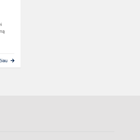
i
imą
čiau