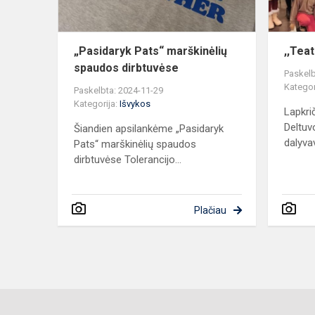
„Pasidaryk Pats“ marškinėlių
,,Tea
spaudos dirbtuvėse
Paskelb
Kategor
Paskelbta: 2024-11-29
Kategorija:
Išvykos
Lapkri
Deltuv
Šiandien apsilankėme „Pasidaryk
dalyva
Pats“ marškinėlių spaudos
dirbtuvėse Tolerancijo...
Plačiau