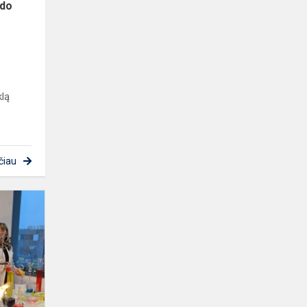
ado
klą
čiau
Pasimatavo
mokslininkų
batus