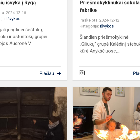
ių išvyka į Rygą
Priešmokyklinukai šokol
fabrike
ta: 2024-12-16
ija:
Išvykos
Paskelbta: 2024-12-12
Kategorija:
Išvykos
alį jungtinei šeštokų,
tokų ir aštuntokų grupei
Šiandien priešmokyklinė
jos Audronė V...
„Giliukų“ grupė Kalėdinį stebu
kūrė Anykščiuose,...
Plačiau
Pla
Holokausto
istorija
ir
atminimo
edukacija
Kauno
IX