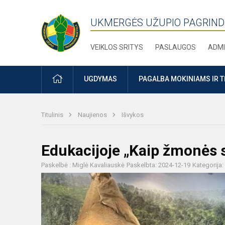
UKMERGĖS UŽUPIO PAGRIND
VEIKLOS SRITYS
PASLAUGOS
ADMI
PRADŽIA
UGDYMAS
PAGALBA MOKINIAMS IR 
Titulinis
Naujienos
Išvykos
Edukacijoje „Kaip žmonės 
Paskelbė : Miglė Kavaliauskė
Paskelbta: 2024-12-19
Kategorija: