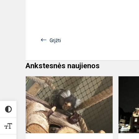
Grįžti
Ankstesnės naujienos
Dalyvavo
edukacijoje
„Gyvosios
gamtos
pažinimas"