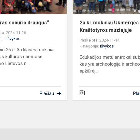
tras suburia draugus“
2a kl. mokiniai Ukmergės
Kraštotyros muziejuje
ta: 2024-11-26
ija:
Išvykos
Paskelbta: 2024-11-14
Kategorija:
Išvykos
čio 26 d. 3a klasės mokiniai
os kultūros namuose
Edukacijos metu antrokai suž
vo Lietuvos n...
kas yra archeologija ir archeo
apžiūrėj...
Plačiau
Pla