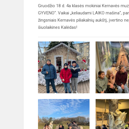
Gruodžio 18 d. 4a klasės mokiniai Kernavės mu
GYVENO“. Vaikai „keliaudami LAIKO mašina“, pam
žingsniais Kernavės piliakalnių aukštį, įvertino n
šiuolaikines Kalėdas!