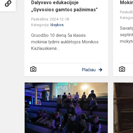
Dalyvavo edukacijoje
Mokin
„Gyvosios gamtos pažinimas"
Paskelb
Kategor
Paskelbta: 2024-12-18
Kategorija:
Išvykos
Savaitg
septin
Gruodžio 10 dieną 5a klasės
mokyto
mokiniai lydimi auklėtojos Monikos
Kazlauskienė...
Plačiau
Išvyka
į
Vilniaus
Energetikos
muziejų