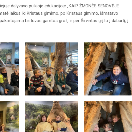
ziejuje dalyvavo puikioje edukacijoje „KAIP ŽMONĖS SENOVĖJE
atė laikus iki Kristaus gimimo, po Kristaus gimimo, išmatavo
epakartojamą Lietuvos gamtos grožį ir per Širvintas grįžo į dabartį, į