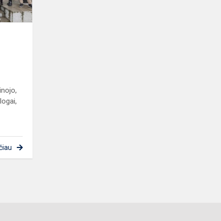
inojo,
logai,
čiau