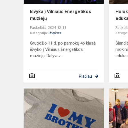
Išvyka į Vilniaus Energetikos
Holok
muziejų
eduka
Paskelbta: 2024-12-11
Paskelb
Kategorija:
Išvykos
Kategor
Gruodžio 11 d. po pamokų 4b klasė
Šiandi
išvyko į Vilniaus Energetikos
mokini
muziejų. Dalyvav...
edukac
Plačiau
„Pasidaryk
Pats“
marškinėlių
spaudos
dirbtuvėse