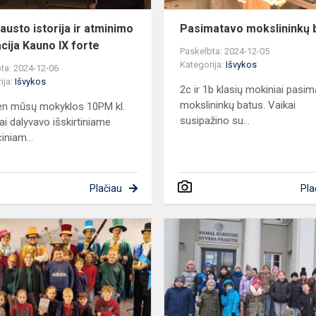
forte
austo istorija ir atminimo
Pasimatavo mokslininkų 
cija Kauno IX forte
Paskelbta: 2024-12-05
Kategorija:
Išvykos
ta: 2024-12-06
ija:
Išvykos
2c ir 1b klasių mokiniai pasi
mokslininkų batus. Vaikai
en mūsų mokyklos 10PM kl.
susipažino su...
ai dalyvavo išskirtiniame
iniam...
Plačiau
Pla
,,Teatras
suburia
draugus“