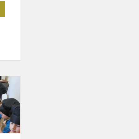
Priešmokyklinukai
šokolado
fabrike