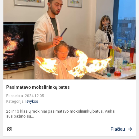
m
b
Pasimatavo mokslininkų batus
Paskelbta: 2024-12-05
Kategorija:
Išvykos
2c ir 1b klasių mokiniai pasimatavo mokslininkų batus. Vaikai
susipažino su...
Plačiau