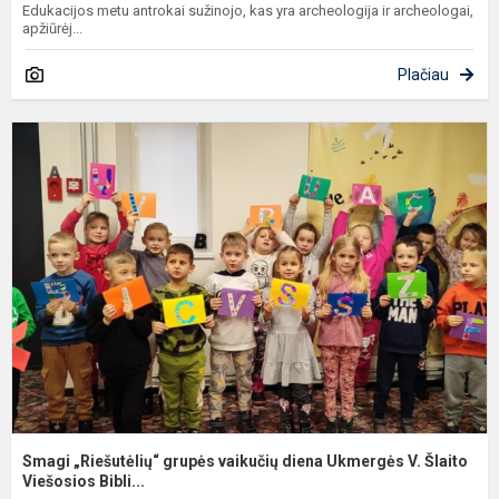
Edukacijos metu antrokai sužinojo, kas yra archeologija ir archeologai,
apžiūrėj...
Plačiau
S
„
g
v
d
U
V.
Šl
Smagi „Riešutėlių“ grupės vaikučių diena Ukmergės V. Šlaito
Viešosios Bibli...