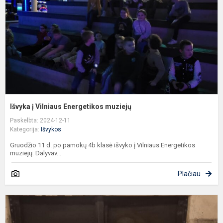
m
Išvyka į Vilniaus Energetikos muziejų
Paskelbta: 2024-12-11
Kategorija:
Išvykos
Gruodžio 11 d. po pamokų 4b klasė išvyko į Vilniaus Energetikos
muziejų. Dalyvav...
Plačiau
H
i