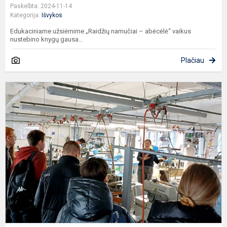
Paskelbta: 2024-11-14
Kategorija:
Išvykos
Edukaciniame užsiėmime „Raidžių namučiai – abėcėlė“ vaikus
nustebino knygų gausa...
Plačiau
K
t
p