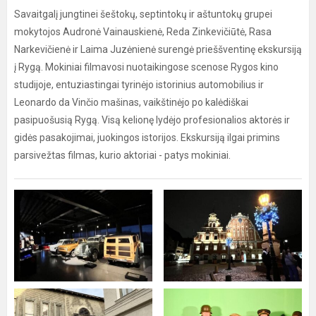
Savaitgalį jungtinei šeštokų, septintokų ir aštuntokų grupei
mokytojos Audronė Vainauskienė, Reda Zinkevičiūtė, Rasa
Narkevičienė ir Laima Juzėnienė surengė prieššventinę ekskursiją
į Rygą. Mokiniai filmavosi nuotaikingose scenose Rygos kino
studijoje, entuziastingai tyrinėjo istorinius automobilius ir
Leonardo da Vinčio mašinas, vaikštinėjo po kalėdiškai
pasipuošusią Rygą. Visą kelionę lydėjo profesionalios aktorės ir
gidės pasakojimai, juokingos istorijos. Ekskursiją ilgai primins
parsivežtas filmas, kurio aktoriai - patys mokiniai.