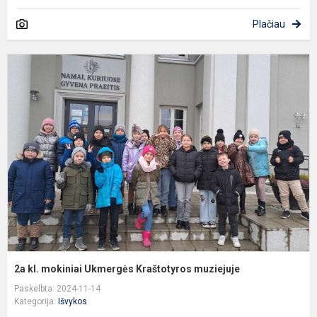
Plačiau
2
kl
m
U
K
m
2a kl. mokiniai Ukmergės Kraštotyros muziejuje
Paskelbta: 2024-11-14
Kategorija:
Išvykos