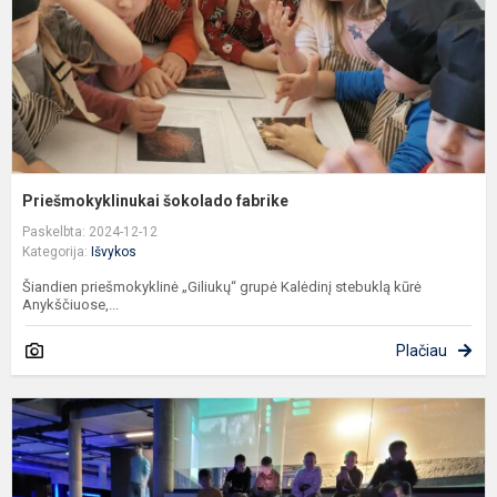
Priešmokyklinukai šokolado fabrike
Paskelbta: 2024-12-12
Kategorija:
Išvykos
Šiandien priešmokyklinė „Giliukų“ grupė Kalėdinį stebuklą kūrė
Anykščiuose,...
Plačiau
I
į
V
E