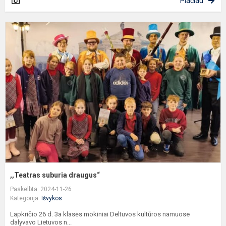
Plačiau
,
s
d
,,Teatras suburia draugus“
Paskelbta: 2024-11-26
Kategorija:
Išvykos
Lapkričio 26 d. 3a klasės mokiniai Deltuvos kultūros namuose
dalyvavo Lietuvos n...