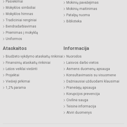
Pasiekimai
Mokinių pavėžėjimas
Mokyklos simboliai
Mokinių maitinimas
Mokyklos himnas
Patalpų nuoma
Tradiciniai renginiai
Biblioteka
Bendradarbiavimas
Priėmimas į mokyklą
Uniformos
Ataskaitos
Informacija
Biudžeto vykdymo ataskaitų rinkiniai
Nuorodos
Finansinių ataskaitų rinkiniai
Laisvos darbo vietos
Lėšos veiklai viešinti
Asmens duomenų apsauga
Projektai
Konsultavimasis su visuomene
Viešieji pirkimai
Dažniausiai užduodami klausimai
1,2% parama
Pranešėjų apsauga
Korupcijos prevencija
Civilinė sauga
Teisinė informacija
Atviri duomenys