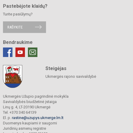
Pastebėjote klaidų?
Turite pasiūlymų?
RAŠYKITE
Bendraukime
Steigėjas
Ukmergės rajono savivaldybė
Ukmergės Užupio pagrindinė mokykla
Savivaldybės biudžetinė įstaiga
Linų g. 4, LT-20190 Ukmergė
Tel. +370 340 64139
El. p.
rastine@uzupys.ukmerge.lm.lt
Duomenys kaupiami ir saugomi
Juridinių asmenų registre