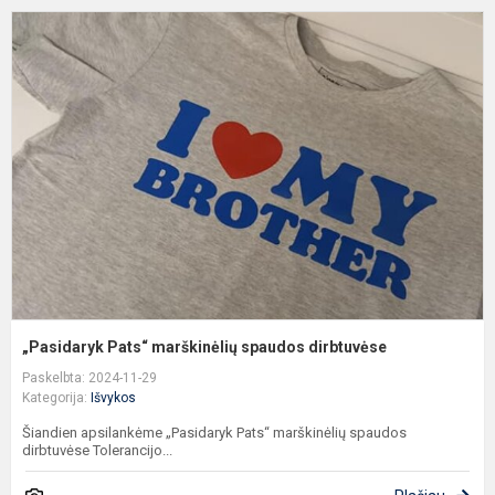
„
P
m
s
d
„Pasidaryk Pats“ marškinėlių spaudos dirbtuvėse
Paskelbta: 2024-11-29
Kategorija:
Išvykos
Šiandien apsilankėme „Pasidaryk Pats“ marškinėlių spaudos
dirbtuvėse Tolerancijo...