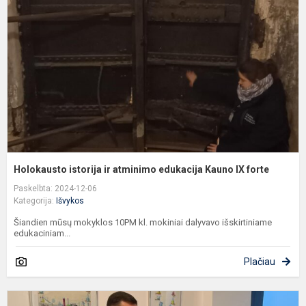
ir
a
e
K
I
f
Holokausto istorija ir atminimo edukacija Kauno IX forte
Paskelbta: 2024-12-06
Kategorija:
Išvykos
Šiandien mūsų mokyklos 10PM kl. mokiniai dalyvavo išskirtiniame
edukaciniam...
Plačiau
P