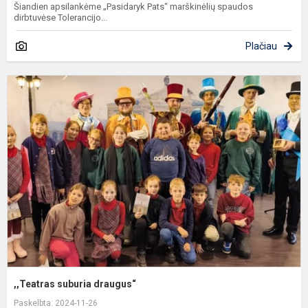
Šiandien apsilankėme „Pasidaryk Pats“ marškinėlių spaudos
dirbtuvėse Tolerancijo...
Plačiau
,
s
d
,,Teatras suburia draugus“
Paskelbta: 2024-11-26