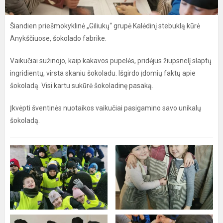
Šiandien priešmokyklinė „Giliukų“ grupė Kalėdinį stebuklą kūrė
Anykščiuose, šokolado fabrike.
Vaikučiai sužinojo, kaip kakavos pupelės, pridėjus žiupsnelį slaptų
ingridientų, virsta skaniu šokoladu. Išgirdo įdomių faktų apie
šokoladą. Visi kartu sukūrė šokoladinę pasaką.
Įkvėpti šventinės nuotaikos vaikučiai pasigamino savo unikalų
šokoladą.