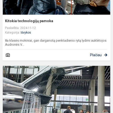
Kitokia technologijų pamoka
Paskelbta: 2024-11-12
Kategorija:
Išvykos
8a klasės mokiniai, gan darganotą penktadienio rytą lydimi auklėtojos
Audronės V...
Plačiau
E
a
k