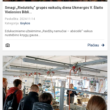
Smagi „Riešutėlių“ grupės vaikučių diena Ukmergės V. Šlaito
Viešosios Bibli...
Paskelbta: 2024-11-14
Kategorija:
Išvykos
Edukaciniame užsiėmime „Raidžių namučiai – abėcėlė“ vaikus
nustebino knygų gausa...
Plačiau
K
t
p