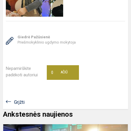
Giedrė Pažūsienė
Priešmokyklinio ugdymo mokytoja
Nepamirškite
0
AČIŪ
padėkoti autoriui
Grįžti
Ankstesnės naujienos
I