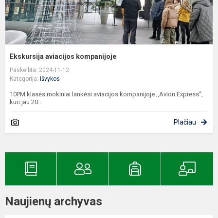
Ekskursija aviacijos kompanijoje
Paskelbta: 2024-11-12
Kategorija:
Išvykos
10PM klasės mokiniai lankėsi aviacijos kompanijoje ,,Avion Express“,
kuri jau 20...
Plačiau
Naujienų archyvas