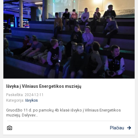
į
V
E
m
Išvyka į Vilniaus Energetikos muziejų
Paskelbta: 2024-12-11
Kategorija:
Išvykos
Gruodžio 11 d. po pamokų 4b klasė išvyko į Vilniaus Energetikos
muziejų. Dalyvav...
Plačiau