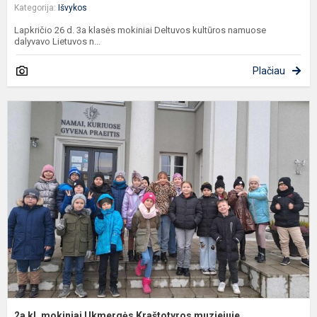
Kategorija:
Išvykos
Lapkričio 26 d. 3a klasės mokiniai Deltuvos kultūros namuose
dalyvavo Lietuvos n...
Plačiau
2
kl
m
U
K
m
2a kl. mokiniai Ukmergės Kraštotyros muziejuje