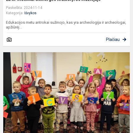
Paskelbta: 2024-11-14
Kategorija:
Išvykos
Edukacijos metu antrokai sužinojo, kas yra archeologija ir archeologai,
apžiūrėj...
Plačiau
S
„
g
v
d
U
V.
Šl