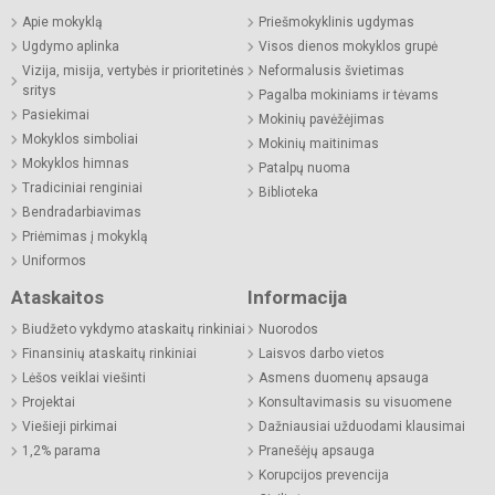
Apie mokyklą
Priešmokyklinis ugdymas
Ugdymo aplinka
Visos dienos mokyklos grupė
Vizija, misija, vertybės ir prioritetinės
Neformalusis švietimas
sritys
Pagalba mokiniams ir tėvams
Pasiekimai
Mokinių pavėžėjimas
Mokyklos simboliai
Mokinių maitinimas
Mokyklos himnas
Patalpų nuoma
Tradiciniai renginiai
Biblioteka
Bendradarbiavimas
Priėmimas į mokyklą
Uniformos
Ataskaitos
Informacija
Biudžeto vykdymo ataskaitų rinkiniai
Nuorodos
Finansinių ataskaitų rinkiniai
Laisvos darbo vietos
Lėšos veiklai viešinti
Asmens duomenų apsauga
Projektai
Konsultavimasis su visuomene
Viešieji pirkimai
Dažniausiai užduodami klausimai
1,2% parama
Pranešėjų apsauga
Korupcijos prevencija