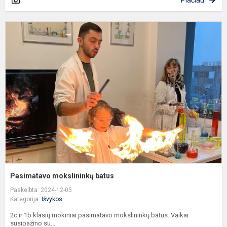
Plačiau
P
m
b
Pasimatavo mokslininkų batus
Paskelbta: 2024-12-05
Kategorija:
Išvykos
2c ir 1b klasių mokiniai pasimatavo mokslininkų batus. Vaikai
susipažino su...