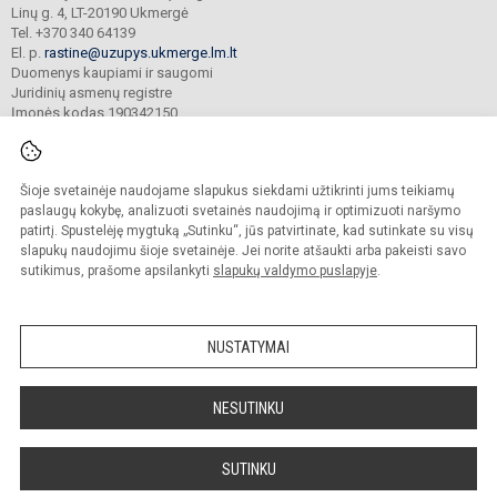
Linų g. 4, LT-20190 Ukmergė
Tel. +370 340 64139
El. p.
rastine@uzupys.ukmerge.lm.lt
Duomenys kaupiami ir saugomi
Juridinių asmenų registre
Įmonės kodas 190342150
Šioje svetainėje naudojame slapukus siekdami užtikrinti jums teikiamų
© 2022. Ukmergės Užupio pagrindinė mokykla. Visos teisės saugomos.
Kopijuoti turinį be raštiško įstaigos administracijos sutikimo griežtai draudžiama.
paslaugų kokybę, analizuoti svetainės naudojimą ir optimizuoti naršymo
patirtį. Spustelėję mygtuką „Sutinku“, jūs patvirtinate, kad sutinkate su visų
Prieinamumo paraiška
Slapukų valdymas
slapukų naudojimu šioje svetainėje. Jei norite atšaukti arba pakeisti savo
sutikimus, prašome apsilankyti
slapukų valdymo puslapyje
.
Sumanus būdas atnaujinti
mokyklos interneto
svetainę
NUSTATYMAI
NESUTINKU
SUTINKU