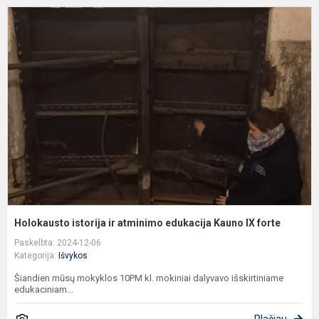
H
i
ir
a
e
K
I
f
Holokausto istorija ir atminimo edukacija Kauno IX forte
Paskelbta: 2024-12-06
Kategorija:
Išvykos
Šiandien mūsų mokyklos 10PM kl. mokiniai dalyvavo išskirtiniame
edukaciniam...