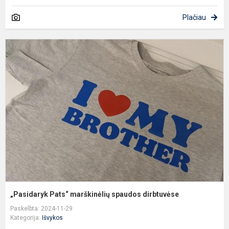
Plačiau
„
P
m
s
d
„Pasidaryk Pats“ marškinėlių spaudos dirbtuvėse
Paskelbta: 2024-11-29
Kategorija:
Išvykos