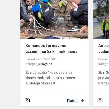
formavimo
užsiėmimai
5a
kl.
mokiniams
Komandos formavimo
Antro
užsiėmimai 5a kl. mokiniams
Judum
Paskelbta: 2024-10-07
Paskelb
Kategorija:
Išvykos
Kategor
Žvarbų spalio 1-osios rytą 5a
2b ir 3
klasės mokiniai kartu su klasės
prie J
auklėtoja Monika K...
Pradėję
Plačiau