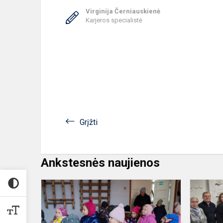
Virginija Černiauskienė
Karjeros specialistė
Grįžti
Ankstesnės naujienos
„Riešutėliai“
aplankė
Užugirio
mokyklą-