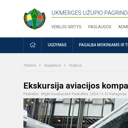
UKMERGĖS UŽUPIO PAGRIND
VEIKLOS SRITYS
PASLAUGOS
ADMI
PRADŽIA
UGDYMAS
PAGALBA MOKINIAMS IR 
Titulinis
Naujienos
Išvykos
Ekskursija aviacijos kompa
Paskelbė : Miglė Kavaliauskė
Paskelbta: 2024-11-12
Kategorija: