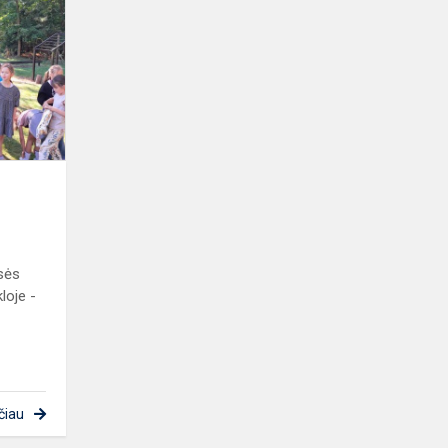
į
Veprius
asės
loje -
čiau