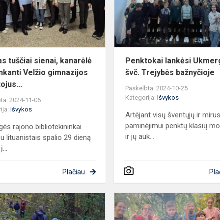
pasitinkanti
Velžio
gimnaz...
s tuščiai sienai, kanarėlė
Penktokai lankėsi Ukmer
inkanti Velžio gimnazijos
švč. Trejybės bažnyčioje
ojus...
Paskelbta: 2024-10-25
Kategorija:
Išvykos
ta: 2024-11-06
ija:
Išvykos
Artėjant visų šventųjų ir mirus
paminėjimui penktų klasių mok
ės rajono bibliotekininkai
ir jų auk...
u lituanistais spalio 29 dieną
į...
Plačiau
Pla
Auksinio
rudens