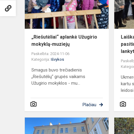
muziejų
„Riešutėliai“ aplankė Užugirio
Laiška
mokyklą-muziejų
pasit
lankyt
Paskelbta: 2024-11-06
Kategorija:
Išvykos
Paskelb
Kategor
Smagus buvo trečiadienis
„Riešutėlių“ grupės vaikams
Ukmerg
Užugirio mokyklos - mu...
kartu s
leidosi 
Plačiau
Pinhole-
lėtosios