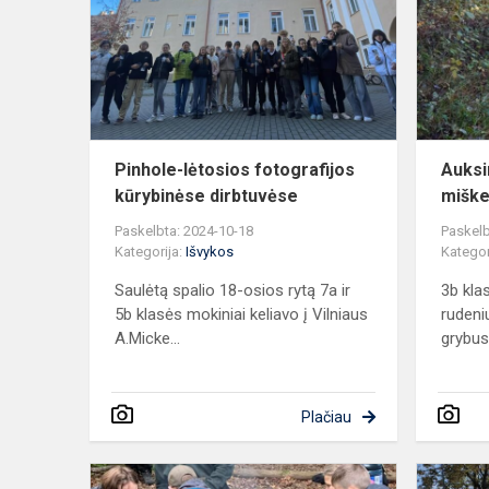
fotografijos
kūrybinėse
dirbtuvėse
Pinhole-lėtosios fotografijos
Auksi
kūrybinėse dirbtuvėse
mišk
Paskelbta: 2024-10-18
Paskelb
Kategorija:
Išvykos
Kategor
Saulėtą spalio 18-osios rytą 7a ir
3b kla
5b klasės mokiniai keliavo į Vilniaus
rudeni
A.Micke...
grybus,
Plačiau
Komandos