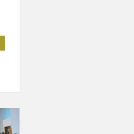
Penktokai
lankėsi
Ukmergės
švč.