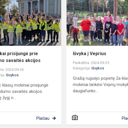
prisijungė
prie
Judumo
savaitės
akcijos
kai prisijungė prie
Išvyka į Veprius
o savaitės akcijos
Paskelbta: 2024-09-25
Kategorija:
Išvykos
ta: 2024-09-26
ija:
Išvykos
Gražią rugsėjo popietę 2a kl
mokiniai lankėsi Veprių mokyk
c klasių mokiniai prisijungė
daugiafunkc...
udumo savaitės akcijos.
 žygį n...
Plačiau
Pla