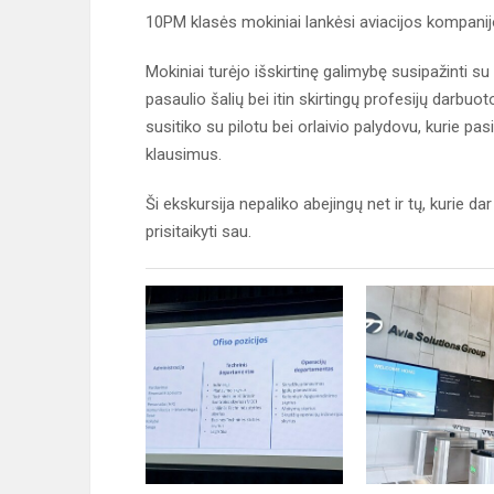
10PM klasės mokiniai lankėsi aviacijos kompanijoj
Mokiniai turėjo išskirtinę galimybę susipažinti s
pasaulio šalių bei itin skirtingų profesijų darbuo
susitiko su pilotu bei orlaivio palydovu, kurie pas
klausimus.
Ši ekskursija nepaliko abejingų net ir tų, kurie d
prisitaikyti sau.