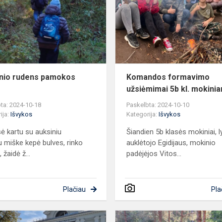
pamokos
miške
nio rudens pamokos
Komandos formavimo
e
užsiėmimai 5b kl. mokini
ta: 2024-10-18
Paskelbta: 2024-10-10
ija:
Išvykos
Kategorija:
Išvykos
sė kartu su auksiniu
Šiandien 5b klasės mokiniai, l
u miške kepė bulves, rinko
auklėtojo Egidijaus, mokinio
 žaidė ž...
padėjėjos Vitos...
Plačiau
Pla
Antrokai