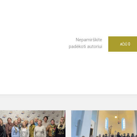
Nepamirškite
0
AČIŪ
padėkoti autoriui
Laiškas
tuščiai
sienai,
kanarėlė