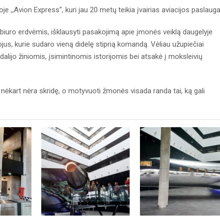
e ,,Avion Express“, kuri jau 20 metų teikia įvairias aviacijos paslauga
u biuro erdvėmis, išklausyti pasakojimą apie įmonės veiklą daugelyje
tojus, kurie sudaro vieną didelę stiprią komandą. Vėliau užupiečiai
idalijo žiniomis, įsimintinomis istorijomis bei atsakė į moksleivių
ar nėkart nėra skridę, o motyvuoti žmonės visada randa tai, ką gali