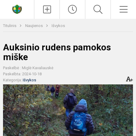
Paieška
Men
Titulinis
Naujienos
Išvykos
Auksinio rudens pamokos
miške
Paskelbė : Miglė Kavaliauskė
Paskelbta: 2024-10-18
Kategorija:
Išvykos