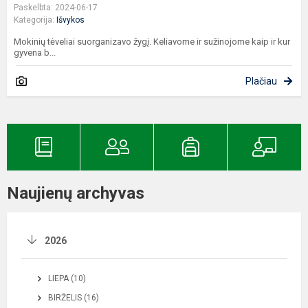
Paskelbta: 2024-06-17
Kategorija:
Išvykos
Mokinių tėveliai suorganizavo žygį. Keliavome ir sužinojome kaip ir kur
gyvena b...
Plačiau
Naujienų archyvas
2026
LIEPA (10)
BIRŽELIS (16)