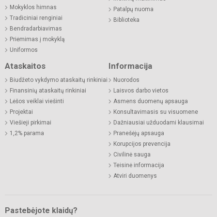
Mokyklos himnas
Patalpų nuoma
Tradiciniai renginiai
Biblioteka
Bendradarbiavimas
Priėmimas į mokyklą
Uniformos
Ataskaitos
Informacija
Biudžeto vykdymo ataskaitų rinkiniai
Nuorodos
Finansinių ataskaitų rinkiniai
Laisvos darbo vietos
Lėšos veiklai viešinti
Asmens duomenų apsauga
Projektai
Konsultavimasis su visuomene
Viešieji pirkimai
Dažniausiai užduodami klausimai
1,2% parama
Pranešėjų apsauga
Korupcijos prevencija
Civilinė sauga
Teisinė informacija
Atviri duomenys
Pastebėjote klaidų?