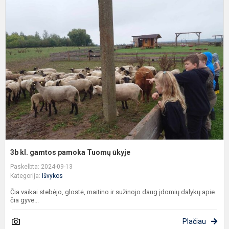
3
kl
g
p
T
ū
3b kl. gamtos pamoka Tuomų ūkyje
Paskelbta: 2024-09-13
Kategorija:
Išvykos
Čia vaikai stebėjo, glostė, maitino ir sužinojo daug įdomių dalykų apie
čia gyve...
Plačiau