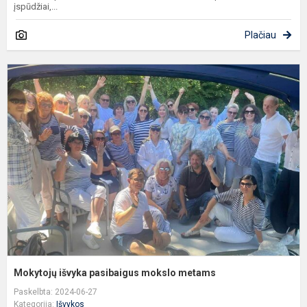
įspūdžiai,...
Plačiau
M
i
p
m
m
Mokytojų išvyka pasibaigus mokslo metams
Paskelbta: 2024-06-27
Kategorija:
Išvykos