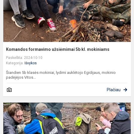
Komandos formavimo užsiėmimai 5b kl. mokiniams
Paskelbta: 2024-10-10
Kategorija:
Išvykos
Šiandien 5b klasės mokiniai, lydimi auklėtojo Egidijaus, mokinio
padėjėjos Vitos...
Plačiau
K
f
u
5