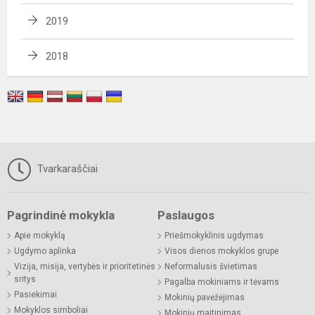
2019
2018
Tvarkaraščiai
Pagrindinė mokykla
Paslaugos
Apie mokyklą
Priešmokyklinis ugdymas
Ugdymo aplinka
Visos dienos mokyklos grupė
Vizija, misija, vertybės ir prioritetinės
Neformalusis švietimas
sritys
Pagalba mokiniams ir tėvams
Pasiekimai
Mokinių pavėžėjimas
Mokyklos simboliai
Mokinių maitinimas