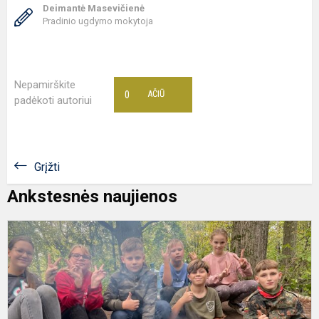
Deimantė Masevičienė
Pradinio ugdymo mokytoja
Nepamirškite
0
AČIŪ
padėkoti autoriui
Grįžti
Ankstesnės naujienos
K
f
u
5
kl
m