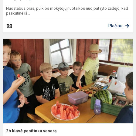
Nuostabus oras, puikios mokytojų nuotaikos nuo pat ryto žadėjo, kad
paskutinė iš...
Plačiau
2
k
p
v
2b klasė pasitinka vasarą