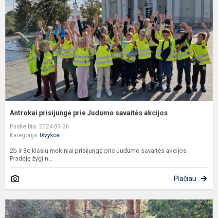
J
s
a
Antrokai prisijungė prie Judumo savaitės akcijos
Paskelbta: 2024-09-26
Kategorija:
Išvykos
2b ir 3c klasių mokiniai prisijungė prie Judumo savaitės akcijos.
Pradėję žygį n...
Plačiau
I
į