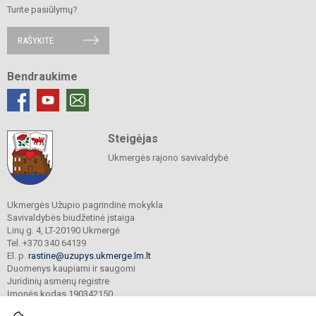
Turite pasiūlymų?
RAŠYKITE
Bendraukime
Steigėjas
Ukmergės rajono savivaldybė
Ukmergės Užupio pagrindinė mokykla
Savivaldybės biudžetinė įstaiga
Linų g. 4, LT-20190 Ukmergė
Tel. +370 340 64139
El. p.
rastine@uzupys.ukmerge.lm.lt
Duomenys kaupiami ir saugomi
Juridinių asmenų registre
Įmonės kodas 190342150