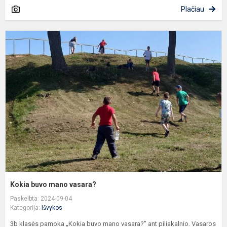
Plačiau
K
b
m
v
Kokia buvo mano vasara?
Paskelbta: 2024-09-04
Kategorija:
Išvykos
3b klasės pamoka „Kokia buvo mano vasara?" ant piliakalnio. Vasaros