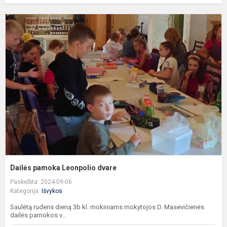
D
p
L
d
Dailės pamoka Leonpolio dvare
Paskelbta: 2024-09-06
Kategorija:
Išvykos
Saulėtą rudens dieną 3b kl. mokiniams mokytojos D. Masevičienės
dailės pamokos v...