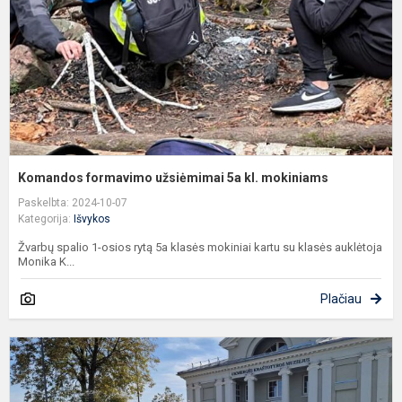
kl
m
Komandos formavimo užsiėmimai 5a kl. mokiniams
Paskelbta: 2024-10-07
Kategorija:
Išvykos
Žvarbų spalio 1-osios rytą 5a klasės mokiniai kartu su klasės auklėtoja
Monika K...
Plačiau
A
p
p