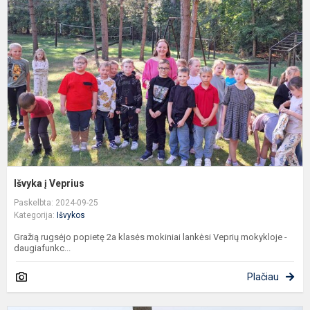
V
Išvyka į Veprius
Paskelbta: 2024-09-25
Kategorija:
Išvykos
Gražią rugsėjo popietę 2a klasės mokiniai lankėsi Veprių mokykloje -
daugiafunkc...
Plačiau