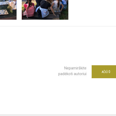
Nepamirškite
0
AČIŪ
padėkoti autoriui