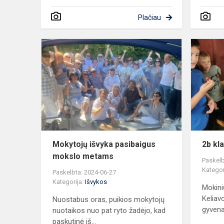
Plačiau
Mokytojų
išvyka
pasibaigus
mokslo
metams
Mokytojų išvyka pasibaigus
2b kl
mokslo metams
Paskelb
Kategor
Paskelbta: 2024-06-27
Kategorija:
Išvykos
Mokini
Keliav
Nuostabus oras, puikios mokytojų
gyvena 
nuotaikos nuo pat ryto žadėjo, kad
paskutinė iš...