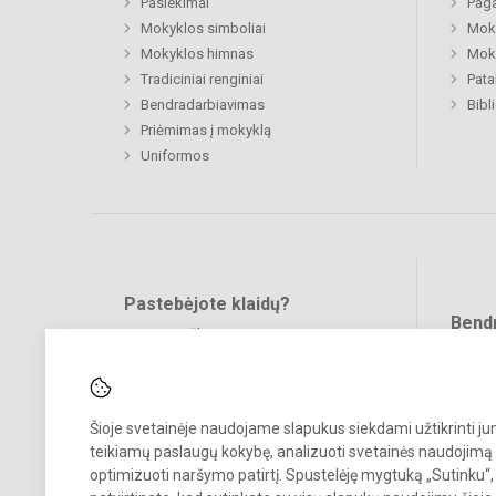
Pasiekimai
Paga
Mokyklos simboliai
Moki
Mokyklos himnas
Moki
Tradiciniai renginiai
Pat
Bendradarbiavimas
Bibl
Priėmimas į mokyklą
Uniformos
Pastebėjote klaidų?
Bend
Turite pasiūlymų?
RAŠYKITE
Šioje svetainėje naudojame slapukus siekdami užtikrinti j
teikiamų paslaugų kokybę, analizuoti svetainės naudojimą 
optimizuoti naršymo patirtį. Spustelėję mygtuką „Sutinku“,