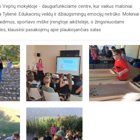
si Veprių mokykloje - daugiafunkciame centre, kur vaikus maloniai
a Tylienė. Edukacinių veiklų ir džiaugsmingų emocijų netrūko. Mokiniai
žaidimus, sportavo miške įrengtoje aikštelėje, o žingsniuodami
iles, klausėsi pasakojimų apie plaukiojančias salas.