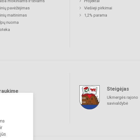
lba mokiniams ir tėvams
Projektai
nių pavėžėjimas
Viešieji pirkimai
nių maitinimas
1,2% parama
alpų nuoma
ioteka
Steigėjas
raukime
Ukmergės rajono
savivaldybė
ums
ir
 jūs