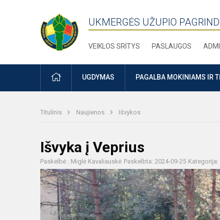
UKMERGĖS UŽUPIO PAGRIND
VEIKLOS SRITYS
PASLAUGOS
ADMI
PRADŽIA
UGDYMAS
PAGALBA MOKINIAMS IR 
Titulinis
Naujienos
Išvykos
Išvyka į Veprius
Paskelbė : Miglė Kavaliauskė
Paskelbta: 2024-09-25
Kategorija: