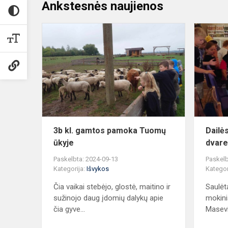
Ankstesnės naujienos
3b
kl.
gamtos
pamoka
Tuomų
ūkyje
3b kl. gamtos pamoka Tuomų
Dailė
ūkyje
dvar
Paskelbta: 2024-09-13
Paskelb
Kategorija:
Išvykos
Kategor
Čia vaikai stebėjo, glostė, maitino ir
Saulėt
sužinojo daug įdomių dalykų apie
mokin
čia gyve...
Masevi