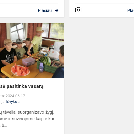
Plačiau
Pla
2b
klasė
pasitinka
vasarą
asė pasitinka vasarą
ta: 2024-06-17
ija:
Išvykos
ų tėveliai suorganizavo žygį.
ome ir sužinojome kaip ir kur
b...