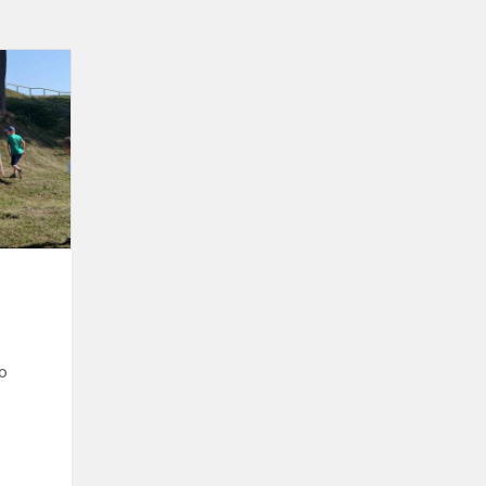
Kokia
buvo
mano
vasara?
?
vo
.