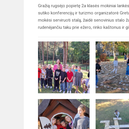
Gražią rugsėjo popietę 2a klasės mokiniai lankė
sutiko konferencijų ir turizmo organizatorė Gret
mokėsi serviruoti stalą, žaidė senovinius stalo 
rudenėjančiu taku prie ežero, rinko kaštonus ir g