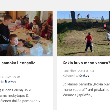
Dailės
pamoka
Leonpolio
dvare
s pamoka Leonpolio
Kokia buvo mano vasara
e
Paskelbta: 2024-09-04
Kategorija:
Išvykos
ta: 2024-09-06
ija:
Išvykos
3b klasės pamoka „Kokia bu
mano vasara?" ant piliakalnio
ą rudens dieną 3b kl.
Vasaros įspūdžiai,...
iams mokytojos D.
čienės dailės pamokos v...