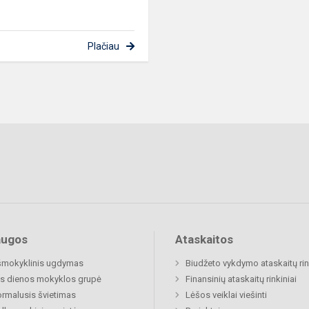
Plačiau
augos
Ataskaitos
šmokyklinis ugdymas
Biudžeto vykdymo ataskaitų rin
s dienos mokyklos grupė
Finansinių ataskaitų rinkiniai
rmalusis švietimas
Lėšos veiklai viešinti