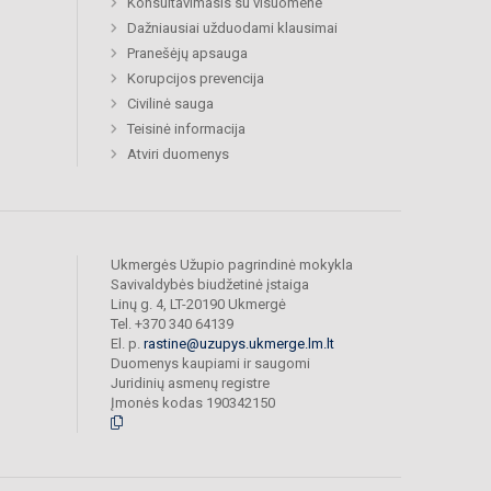
Konsultavimasis su visuomene
Dažniausiai užduodami klausimai
Pranešėjų apsauga
Korupcijos prevencija
Civilinė sauga
Teisinė informacija
Atviri duomenys
Ukmergės Užupio pagrindinė mokykla
Savivaldybės biudžetinė įstaiga
Linų g. 4, LT-20190 Ukmergė
Tel. +370 340 64139
El. p.
rastine@uzupys.ukmerge.lm.lt
Duomenys kaupiami ir saugomi
Juridinių asmenų registre
Įmonės kodas 190342150