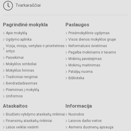
Tvarkaraščiai
Pagrindinė mokykla
Paslaugos
Apie mokyklą
Priešmokyklinis ugdymas
Ugdymo aplinka
Visos dienos mokyklos grupė
Vizija, misija, vertybės ir prioritetinės
Neformalusis švietimas
sritys
Pagalba mokiniams ir tėvams
Pasiekimai
Mokinių pavėžėjimas
Mokyklos simboliai
Mokinių maitinimas
Mokyklos himnas
Patalpų nuoma
Tradiciniai renginiai
Biblioteka
Bendradarbiavimas
Priėmimas į mokyklą
Uniformos
Ataskaitos
Informacija
Biudžeto vykdymo ataskaitų rinkiniai
Nuorodos
Finansinių ataskaitų rinkiniai
Laisvos darbo vietos
Lėšos veiklai viešinti
Asmens duomenų apsauga