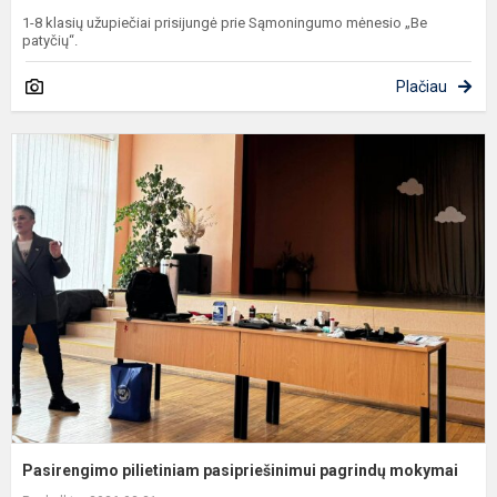
1-8 klasių užupiečiai prisijungė prie Sąmoningumo mėnesio „Be
patyčių“.
Plačiau
P
p
p
p
m
Pasirengimo pilietiniam pasipriešinimui pagrindų mokymai