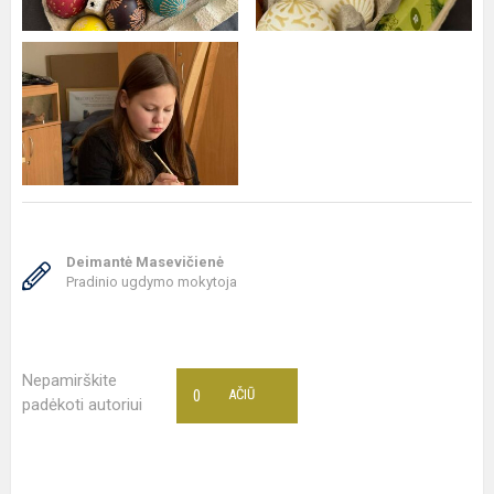
Deimantė Masevičienė
Pradinio ugdymo mokytoja
Nepamirškite
0
AČIŪ
padėkoti autoriui