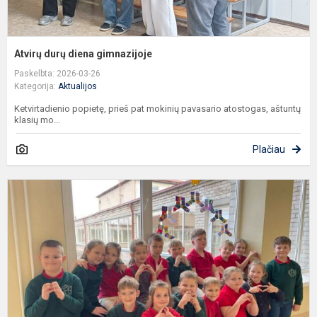
Atvirų durų diena gimnazijoje
Paskelbta: 2026-03-26
Kategorija:
Aktualijos
Ketvirtadienio popietę, prieš pat mokinių pavasario atostogas, aštuntų
klasių mo...
Plačiau
P
p
D
s
d