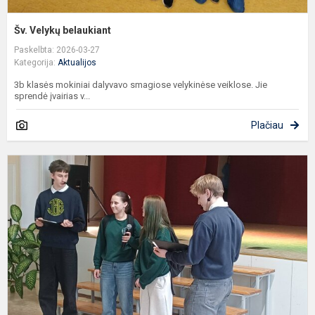
Šv. Velykų belaukiant
Paskelbta: 2026-03-27
Kategorija:
Aktualijos
3b klasės mokiniai dalyvavo smagiose velykinėse veiklose. Jie
sprendė įvairias v...
Plačiau
A
d
d
g