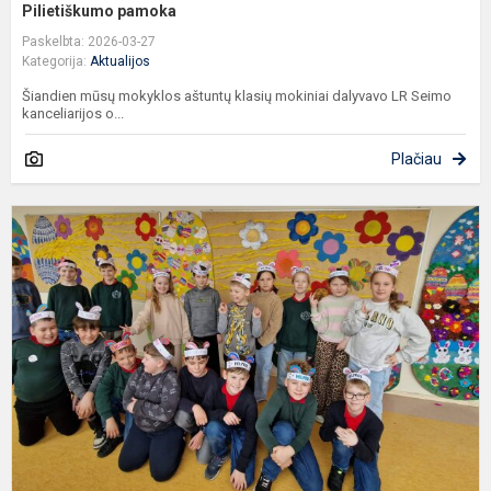
Pilietiškumo pamoka
Paskelbta: 2026-03-27
Kategorija:
Aktualijos
Šiandien mūsų mokyklos aštuntų klasių mokiniai dalyvavo LR Seimo
kanceliarijos o...
Plačiau
Š
V
b