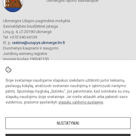
Ukmergės rajono savivaldybė
Ukmergės Užupio pagrindinė mokykla
Savivaldybės biudžetinė įstaiga
Linų g. 4, LT-20190 Ukmergė
Tel. +370 340 64139
El. p.
rastine@uzupys.ukmerge.lm.lt
Duomenys kaupiami ir saugomi
Juridinių asmenų registre
Įmonės kodas 190342150
Šioje svetainėje naudojame slapukus siekdami užtikrinti jums teikiamų
© 2022. Ukmergės Užupio pagrindinė mokykla. Visos teisės saugomos.
Kopijuoti turinį be raštiško įstaigos administracijos sutikimo griežtai draudžiama.
paslaugų kokybę, analizuoti svetainės naudojimą ir optimizuoti naršymo
patirtį. Spustelėję mygtuką „Sutinku“, jūs patvirtinate, kad sutinkate su visų
Prieinamumo paraiška
Slapukų valdymas
slapukų naudojimu šioje svetainėje. Jei norite atšaukti arba pakeisti savo
sutikimus, prašome apsilankyti
slapukų valdymo puslapyje
.
Sumanus būdas atnaujinti
mokyklos interneto
svetainę
NUSTATYMAI