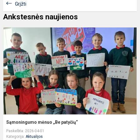
Grįžti
Ankstesnės naujienos
S
m
„
p
Sąmoningumo mėnuo „Be patyčių“
Paskelbta: 2026-04-01
Kategorija:
Aktualijos