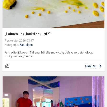
„Laimės link: laukti ar kurti?“
Paskelbta: 2026-03-17
Kategorija:
Aktualijos
Antradienį, kovo 17 dieną, būrelis mokytojų dalyvavo psichologo
mokymuose „Laimė...
Plačiau
P
k
a
s