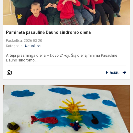
Paminėta pasaulinė Dauno sindromo diena
Paskelbta: 2026-03-20
Kategorija:
Aktualijos
Artėja prasminga diena – kovo 21-oji. Šią dieną minima Pasaulinė
Dauno sindromo...
Plačiau
„
li
l
a
k