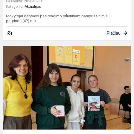
Paskelbta: 2026-03-31
Kategorija:
Aktualijos
Mokytojai dalyvavo pasirengimo pilietiniam pasipriešinimui
pagrindų (4P) mo...
Plačiau
P
p