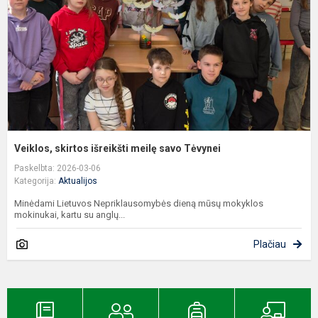
s
T
Veiklos, skirtos išreikšti meilę savo Tėvynei
Paskelbta: 2026-03-06
Kategorija:
Aktualijos
Minėdami Lietuvos Nepriklausomybės dieną mūsų mokyklos
mokinukai, kartu su anglų...
Plačiau