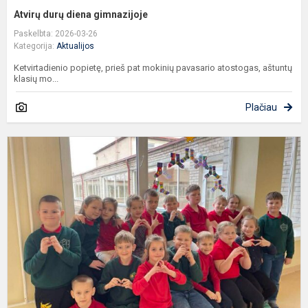
Atvirų durų diena gimnazijoje
Paskelbta: 2026-03-26
Kategorija:
Aktualijos
Ketvirtadienio popietę, prieš pat mokinių pavasario atostogas, aštuntų
klasių mo...
Plačiau
P
p
D
s
d