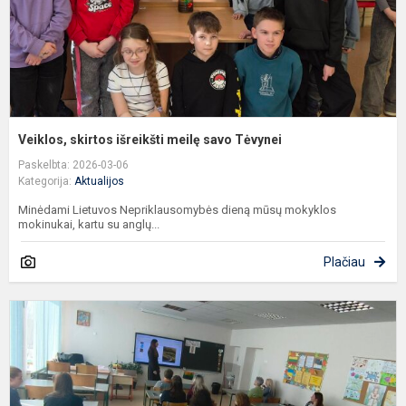
Veiklos, skirtos išreikšti meilę savo Tėvynei
Paskelbta: 2026-03-06
Kategorija:
Aktualijos
Minėdami Lietuvos Nepriklausomybės dieną mūsų mokyklos
mokinukai, kartu su anglų...
Plačiau
P
s
s
p