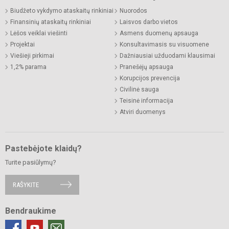
Biudžeto vykdymo ataskaitų rinkiniai
Nuorodos
Finansinių ataskaitų rinkiniai
Laisvos darbo vietos
Lėšos veiklai viešinti
Asmens duomenų apsauga
Projektai
Konsultavimasis su visuomene
Viešieji pirkimai
Dažniausiai užduodami klausimai
1,2% parama
Pranešėjų apsauga
Korupcijos prevencija
Civilinė sauga
Teisinė informacija
Atviri duomenys
Pastebėjote klaidų?
Turite pasiūlymų?
RAŠYKITE
Bendraukime