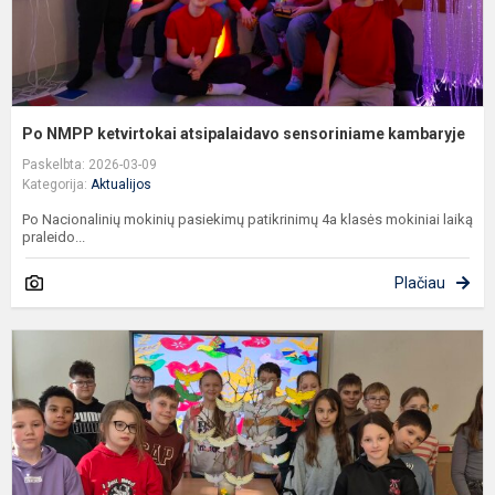
Po NMPP ketvirtokai atsipalaidavo sensoriniame kambaryje
Paskelbta: 2026-03-09
Kategorija:
Aktualijos
Po Nacionalinių mokinių pasiekimų patikrinimų 4a klasės mokiniai laiką
praleido...
Plačiau
V
s
i
m
s
T