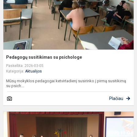
Pedagogų susitikimas su psichologe
Paskelbta: 2026-03-05
Kategorija:
Aktualijos
Mūsų mokyklos pedagogai ketvirtadienį susirinko į pirmą susitikimą
su psich...
Plačiau
M
K
1
o