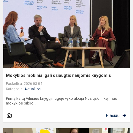
g
d
n
k
Mokyklos mokiniai gali džiaugtis naujomis knygomis
Paskelbta: 2026-03-04
Kategorija:
Aktualijos
Pirmą kartą Vilniaus knygų mugėje vyko akcija Nusiųsk linkėjimus
mokyklos biblio...
Plačiau
M