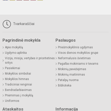
Tvarkaraščiai
Pagrindinė mokykla
Paslaugos
Apie mokyklą
Priešmokyklinis ugdymas
Ugdymo aplinka
Visos dienos mokyklos grupė
Vizija, misija, vertybės ir prioritetinės
Neformalusis švietimas
sritys
Pagalba mokiniams ir tėvams
Pasiekimai
Mokinių pavėžėjimas
Mokyklos simboliai
Mokinių maitinimas
Mokyklos himnas
Patalpų nuoma
Tradiciniai renginiai
Biblioteka
Bendradarbiavimas
Priėmimas į mokyklą
Uniformos
Ataskaitos
Informacija