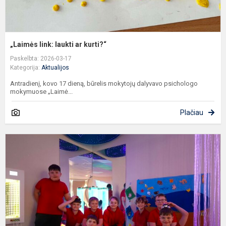
„Laimės link: laukti ar kurti?“
Paskelbta: 2026-03-17
Kategorija:
Aktualijos
Antradienį, kovo 17 dieną, būrelis mokytojų dalyvavo psichologo
mokymuose „Laimė...
Plačiau
P
k
a
s
k