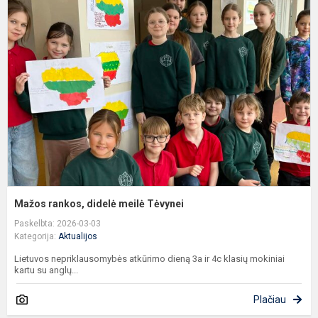
r
d
m
T
Mažos rankos, didelė meilė Tėvynei
Paskelbta: 2026-03-03
Kategorija:
Aktualijos
Lietuvos nepriklausomybės atkūrimo dieną 3a ir 4c klasių mokiniai
kartu su anglų...
Plačiau