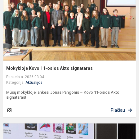
A
s
Mokykloje Kovo 11-osios Akto signataras
Paskelbta: 2026-03-04
Kategorija:
Aktualijos
Mūsų mokykloje lankėsi Jonas Pangonis – Kovo 11-osios Akto
signataras!
Plačiau
M
m