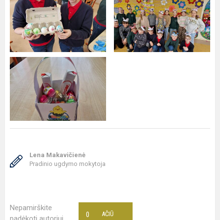
Lena Makavičienė
Pradinio ugdymo mokytoja
Nepamirškite
0
AČIŪ
padėkoti autoriui