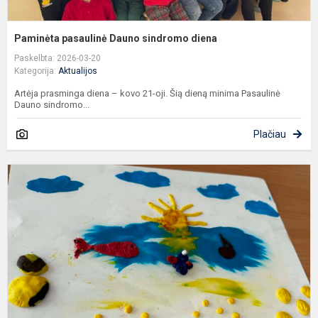
Paminėta pasaulinė Dauno sindromo diena
Paskelbta: 2026-03-20
Kategorija:
Aktualijos
Artėja prasminga diena – kovo 21-oji. Šią dieną minima Pasaulinė
Dauno sindromo...
Plačiau
„
li
l
a
k