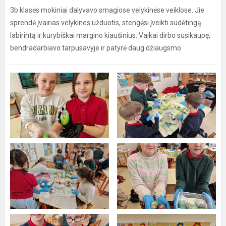
3b klasės mokiniai dalyvavo smagiose velykinėse veiklose. Jie
sprendė įvairias velykines užduotis, stengėsi įveikti sudėtingą
labirintą ir kūrybiškai margino kiaušinius. Vaikai dirbo susikaupę,
bendradarbiavo tarpusavyje ir patyrė daug džiaugsmo.