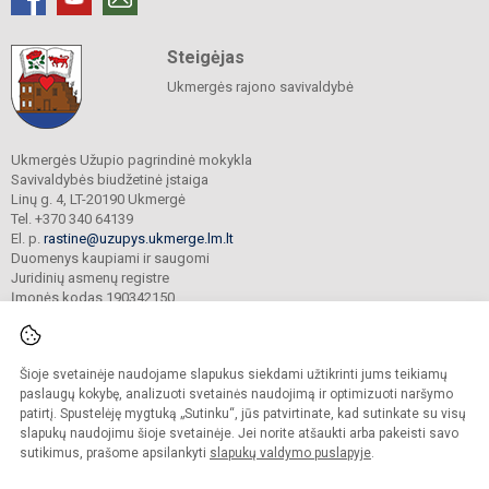
Steigėjas
Ukmergės rajono savivaldybė
Ukmergės Užupio pagrindinė mokykla
Savivaldybės biudžetinė įstaiga
Linų g. 4, LT-20190 Ukmergė
Tel. +370 340 64139
El. p.
rastine@uzupys.ukmerge.lm.lt
Duomenys kaupiami ir saugomi
Juridinių asmenų registre
Įmonės kodas 190342150
Šioje svetainėje naudojame slapukus siekdami užtikrinti jums teikiamų
© 2022. Ukmergės Užupio pagrindinė mokykla. Visos teisės saugomos.
Kopijuoti turinį be raštiško įstaigos administracijos sutikimo griežtai draudžiama.
paslaugų kokybę, analizuoti svetainės naudojimą ir optimizuoti naršymo
patirtį. Spustelėję mygtuką „Sutinku“, jūs patvirtinate, kad sutinkate su visų
Prieinamumo paraiška
Slapukų valdymas
slapukų naudojimu šioje svetainėje. Jei norite atšaukti arba pakeisti savo
sutikimus, prašome apsilankyti
slapukų valdymo puslapyje
.
Sumanus būdas atnaujinti
mokyklos interneto