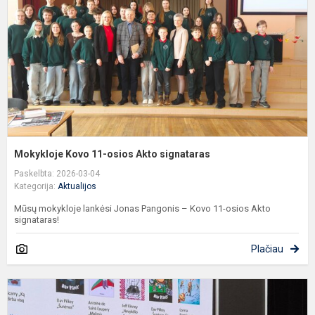
A
s
Mokykloje Kovo 11-osios Akto signataras
Paskelbta: 2026-03-04
Kategorija:
Aktualijos
Mūsų mokykloje lankėsi Jonas Pangonis – Kovo 11-osios Akto
signataras!
Plačiau
M
m