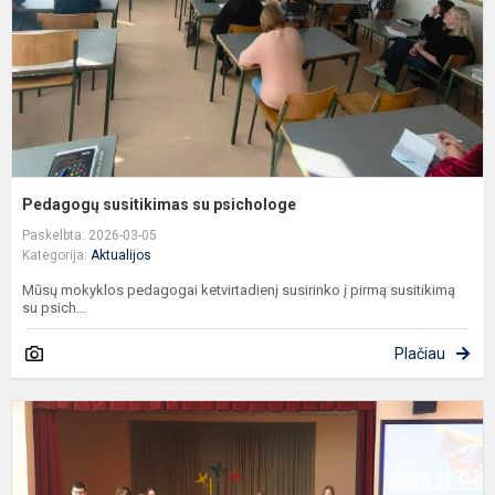
Pedagogų susitikimas su psichologe
Paskelbta: 2026-03-05
Kategorija:
Aktualijos
Mūsų mokyklos pedagogai ketvirtadienį susirinko į pirmą susitikimą
su psich...
Plačiau
M
K
1
o