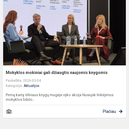
g
d
n
k
Mokyklos mokiniai gali džiaugtis naujomis knygomis
Paskelbta: 2026-03-04
Kategorija:
Aktualijos
Pirmą kartą Vilniaus knygų mugėje vyko akcija Nusiųsk linkėjimus
mokyklos biblio...
Plačiau