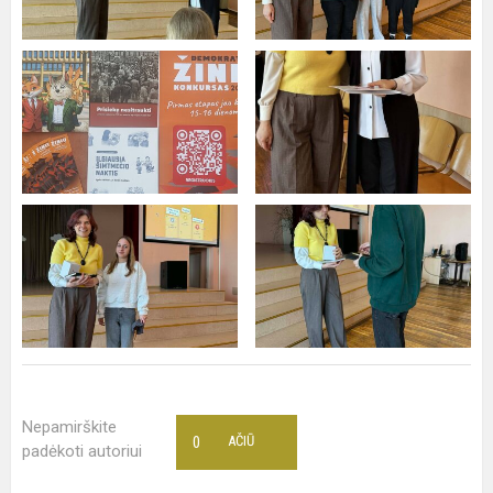
Nepamirškite
0
AČIŪ
padėkoti autoriui