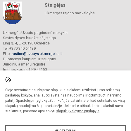
Steigėjas
Ukmergės rajono savivaldybė
Ukmergės Užupio pagrindinė mokykla
Savivaldybės biudžetinė įstaiga
Linų g. 4, LT-20190 Ukmergė
Tel. +370 340 64139
El. p.
rastine@uzupys.ukmerge.lm.lt
Duomenys kaupiami ir saugomi
Juridinių asmenų registre
Įmonės kodas 190342150
Šioje svetainėje naudojame slapukus siekdami užtikrinti jums teikiamų
© 2022. Ukmergės Užupio pagrindinė mokykla. Visos teisės saugomos.
Kopijuoti turinį be raštiško įstaigos administracijos sutikimo griežtai draudžiama.
paslaugų kokybę, analizuoti svetainės naudojimą ir optimizuoti naršymo
patirtį. Spustelėję mygtuką „Sutinku“, jūs patvirtinate, kad sutinkate su visų
Prieinamumo paraiška
Slapukų valdymas
slapukų naudojimu šioje svetainėje. Jei norite atšaukti arba pakeisti savo
sutikimus, prašome apsilankyti
slapukų valdymo puslapyje
.
Sumanus būdas atnaujinti
mokyklos interneto
svetainę