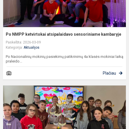
Po NMPP ketvirtokai atsipalaidavo sensoriniame kambaryje
Paskelbta: 2026-03-09
Kategorija:
Aktualijos
Po Nacionalinių mokinių pasiekimų patikrinimų 4a klasės mokiniai laiką
praleido...
Plačiau
V
s
i
m
s
T