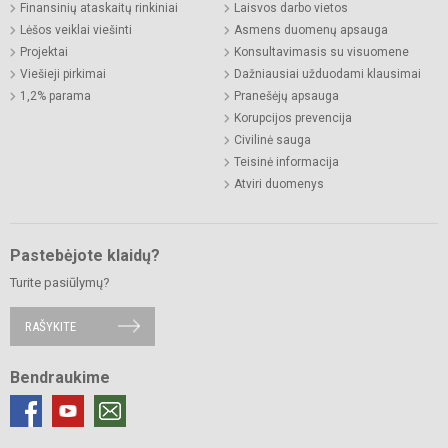
Finansinių ataskaitų rinkiniai
Laisvos darbo vietos
Lėšos veiklai viešinti
Asmens duomenų apsauga
Projektai
Konsultavimasis su visuomene
Viešieji pirkimai
Dažniausiai užduodami klausimai
1,2% parama
Pranešėjų apsauga
Korupcijos prevencija
Civilinė sauga
Teisinė informacija
Atviri duomenys
Pastebėjote klaidų?
Turite pasiūlymų?
RAŠYKITE
Bendraukime