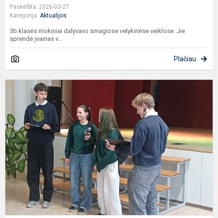
Paskelbta: 2026-03-27
Kategorija:
Aktualijos
3b klasės mokiniai dalyvavo smagiose velykinėse veiklose. Jie
sprendė įvairias v...
Plačiau
A
d
d
g