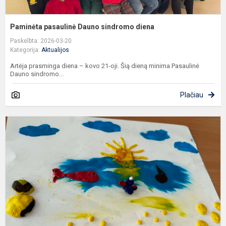
Paminėta pasaulinė Dauno sindromo diena
Paskelbta: 2026-03-20
Kategorija:
Aktualijos
Artėja prasminga diena – kovo 21-oji. Šią dieną minima Pasaulinė
Dauno sindromo...
Plačiau
„
li
l
a
k