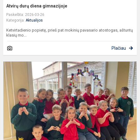
Atvirų durų diena gimnazijoje
Paskelbta: 2026-03-26
Kategorija:
Aktualijos
Ketvirtadienio popietę, prieš pat mokinių pavasario atostogas, aštuntų
klasių mo...
Plačiau
P
p
D
s
d