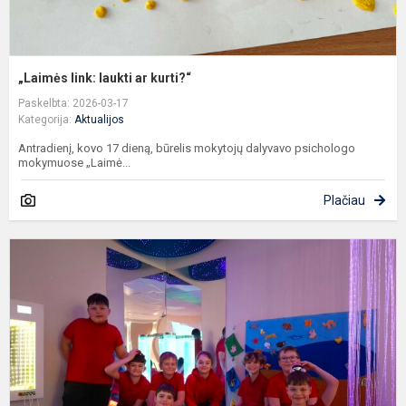
„Laimės link: laukti ar kurti?“
Paskelbta: 2026-03-17
Kategorija:
Aktualijos
Antradienį, kovo 17 dieną, būrelis mokytojų dalyvavo psichologo
mokymuose „Laimė...
Plačiau
P
k
a
s
k