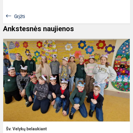
Grįžti
Ankstesnės naujienos
Š
V
b
Šv. Velykų belaukiant