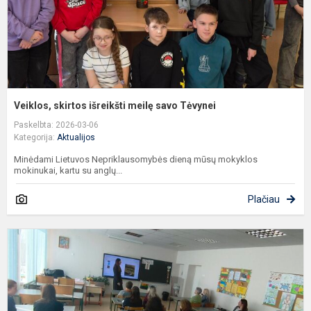
Veiklos, skirtos išreikšti meilę savo Tėvynei
Paskelbta: 2026-03-06
Kategorija:
Aktualijos
Minėdami Lietuvos Nepriklausomybės dieną mūsų mokyklos
mokinukai, kartu su anglų...
Plačiau
P
s
s
p