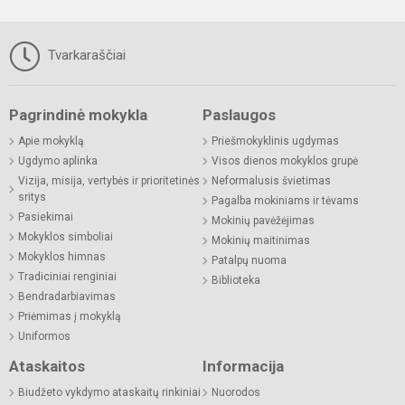
Tvarkaraščiai
Pagrindinė mokykla
Paslaugos
Apie mokyklą
Priešmokyklinis ugdymas
Ugdymo aplinka
Visos dienos mokyklos grupė
Vizija, misija, vertybės ir prioritetinės
Neformalusis švietimas
sritys
Pagalba mokiniams ir tėvams
Pasiekimai
Mokinių pavėžėjimas
Mokyklos simboliai
Mokinių maitinimas
Mokyklos himnas
Patalpų nuoma
Tradiciniai renginiai
Biblioteka
Bendradarbiavimas
Priėmimas į mokyklą
Uniformos
Ataskaitos
Informacija
Biudžeto vykdymo ataskaitų rinkiniai
Nuorodos