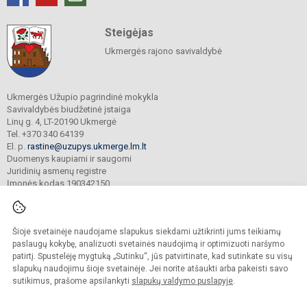
Steigėjas
Ukmergės rajono savivaldybė
Ukmergės Užupio pagrindinė mokykla
Savivaldybės biudžetinė įstaiga
Linų g. 4, LT-20190 Ukmergė
Tel. +370 340 64139
El. p.
rastine@uzupys.ukmerge.lm.lt
Duomenys kaupiami ir saugomi
Juridinių asmenų registre
Įmonės kodas 190342150
Šioje svetainėje naudojame slapukus siekdami užtikrinti jums teikiamų
© 2022. Ukmergės Užupio pagrindinė mokykla. Visos teisės saugomos.
Kopijuoti turinį be raštiško įstaigos administracijos sutikimo griežtai draudžiama.
paslaugų kokybę, analizuoti svetainės naudojimą ir optimizuoti naršymo
patirtį. Spustelėję mygtuką „Sutinku“, jūs patvirtinate, kad sutinkate su visų
Prieinamumo paraiška
Slapukų valdymas
slapukų naudojimu šioje svetainėje. Jei norite atšaukti arba pakeisti savo
sutikimus, prašome apsilankyti
slapukų valdymo puslapyje
.
Sumanus būdas atnaujinti
mokyklos interneto
svetainę