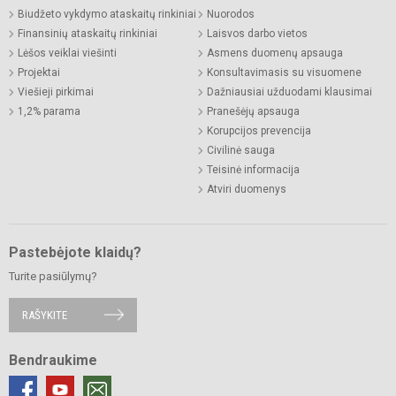
Biudžeto vykdymo ataskaitų rinkiniai
Nuorodos
Finansinių ataskaitų rinkiniai
Laisvos darbo vietos
Lėšos veiklai viešinti
Asmens duomenų apsauga
Projektai
Konsultavimasis su visuomene
Viešieji pirkimai
Dažniausiai užduodami klausimai
1,2% parama
Pranešėjų apsauga
Korupcijos prevencija
Civilinė sauga
Teisinė informacija
Atviri duomenys
Pastebėjote klaidų?
Turite pasiūlymų?
RAŠYKITE
Bendraukime