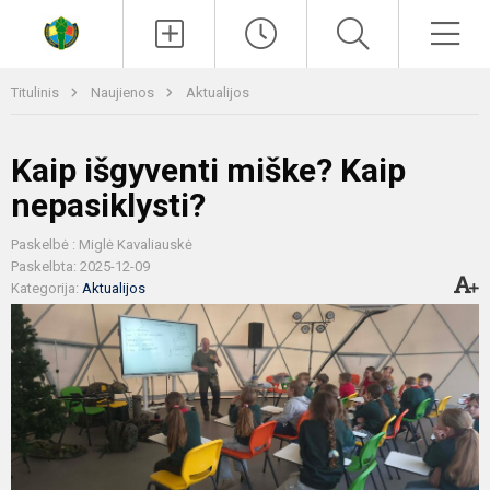
Paieška
Men
Titulinis
Naujienos
Aktualijos
Kaip išgyventi miške? Kaip
nepasiklysti?
Paskelbė : Miglė Kavaliauskė
Paskelbta: 2025-12-09
Kategorija:
Aktualijos