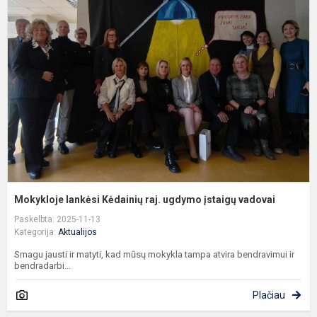
l
K
ra
u
į
v
Mokykloje lankėsi Kėdainių raj. ugdymo įstaigų vadovai
Paskelbta: 2025-11-13
Kategorija:
Aktualijos
Smagu jausti ir matyti, kad mūsų mokykla tampa atvira bendravimui ir
bendradarbi...
Plačiau