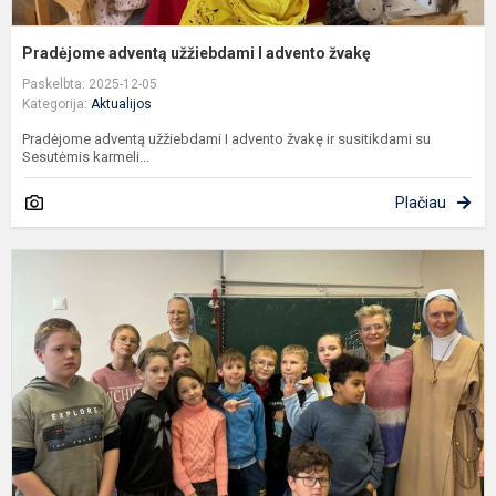
Pradėjome adventą užžiebdami I advento žvakę
Paskelbta: 2025-12-05
Kategorija:
Aktualijos
Pradėjome adventą užžiebdami I advento žvakę ir susitikdami su
Sesutėmis karmeli...
Plačiau
K
l
a