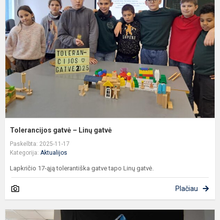
–
L
g
Tolerancijos gatvė – Linų gatvė
Paskelbta: 2025-11-17
Kategorija:
Aktualijos
Lapkričio 17-ąją tolerantiška gatve tapo Linų gatvė.
Plačiau
M