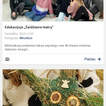
Edukacijoje „Žaidžiame teatrą“
Paskelbta: 2025-12-05
Kategorija:
Aktualijos
Bibliotekoje praleistas laikas neprailgo, nes 4b klasės mokiniai
dalyvavo smagio...
Plačiau
K
ž
g
d