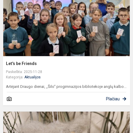
Let's be Friends
Paskelbta: 2025-11-28
Kategorija:
Aktualijos
Artėjant Draugo dienai, ,,Šilo“ progimnazijos bibliotekoje anglų kalbo...
Plačiau
A
„
i