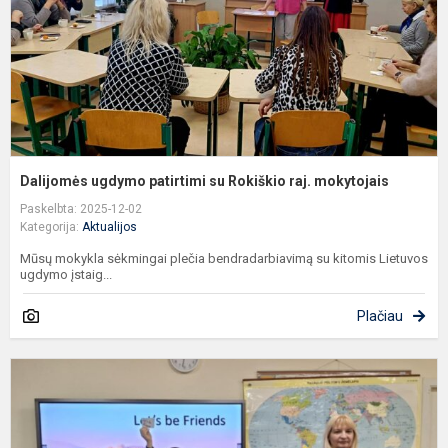
ra
m
Dalijomės ugdymo patirtimi su Rokiškio raj. mokytojais
Paskelbta: 2025-12-02
Kategorija:
Aktualijos
Mūsų mokykla sėkmingai plečia bendradarbiavimą su kitomis Lietuvos
ugdymo įstaig...
Plačiau
L
b
F