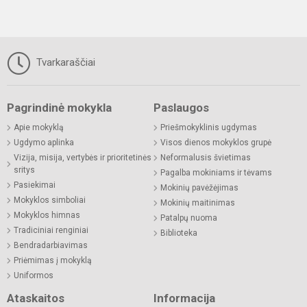
Tvarkaraščiai
Pagrindinė mokykla
Paslaugos
Apie mokyklą
Priešmokyklinis ugdymas
Ugdymo aplinka
Visos dienos mokyklos grupė
Vizija, misija, vertybės ir prioritetinės
Neformalusis švietimas
sritys
Pagalba mokiniams ir tėvams
Pasiekimai
Mokinių pavėžėjimas
Mokyklos simboliai
Mokinių maitinimas
Mokyklos himnas
Patalpų nuoma
Tradiciniai renginiai
Biblioteka
Bendradarbiavimas
Priėmimas į mokyklą
Uniformos
Ataskaitos
Informacija