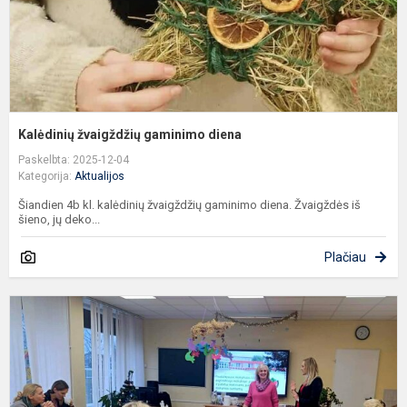
Kalėdinių žvaigždžių gaminimo diena
Paskelbta: 2025-12-04
Kategorija:
Aktualijos
Šiandien 4b kl. kalėdinių žvaigždžių gaminimo diena. Žvaigždės iš
šieno, jų deko...
Plačiau
D
u
p
s
R