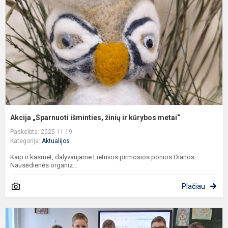
ž
ir
k
m
Akcija „Sparnuoti išminties, žinių ir kūrybos metai“
Paskelbta: 2025-11-19
Kategorija:
Aktualijos
Kaip ir kasmet, dalyvaujame Lietuvos pirmosios ponios Dianos
Nausėdienės organiz...
Plačiau
T
g