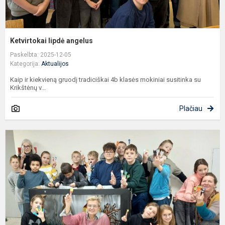
Ketvirtokai lipdė angelus
Paskelbta: 2025-12-05
Kategorija:
Aktualijos
Kaip ir kiekvieną gruodį tradiciškai 4b klasės mokiniai susitinka su
Krikštėnų v...
Plačiau
E
„
t