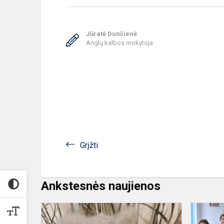
Jūratė Dunčienė
Anglų kalbos mokytoja
Grįžti
Ankstesnės naujienos
Akcija
„Sparnuoti