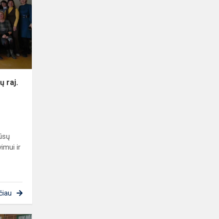
Kėdainių
raj.
ugdymo
įstaigų
vadovai
ų raj.
mūsų
imui ir
čiau
Mokykloje