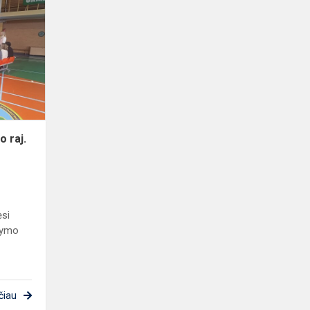
lankėsi
Rokiškio
raj.
pedagogai
o raj.
ėsi
dymo
čiau