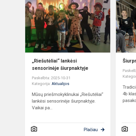
lankėsi
sensorinėje
šiurpnaktyje
„Riešutėliai“ lankėsi
Šiurp
sensorinėje šiurpnaktyje
Paskelb
Kategor
Paskelbta: 2025-10-31
Kategorija:
Aktualijos
Tradic
4b kla
Mūsų priešmokyklinukai „Riešutėliai“
pasako
lankėsi sensorinėje šiurpnaktyje.
Vaikai pa...
Plačiau