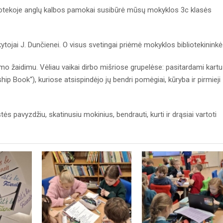
ibliotekoje anglų kalbos pamokai susibūrė mūsų mokyklos 3c klasės
kytojai J. Dunčienei. O visus svetingai priėmė mokyklos bibliotekininkė
o žaidimu. Vėliau vaikai dirbo mišriose grupelėse: pasitardami kartu
dship Book“), kuriose atsispindėjo jų bendri pomėgiai, kūryba ir pirmieji
 pavyzdžiu, skatinusiu mokinius, bendrauti, kurti ir drąsiai vartoti