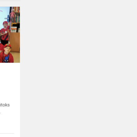
Šiandien
paminėjome
Disleksijos
dieną
kitoks
.