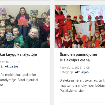
Antrokai
knygų
karalystėje
kai knygų karalystėje
Šiandien paminėjome
Disleksijos dieną
ta: 2025-10-10
ija:
Aktualijos
Paskelbta: 2025-10-08
Kategorija:
Aktualijos
sės mokinukai apsilankė
aralystėje. Šiltai ir jaukiai
Disleksija nėra trūkumas, tai 
m...
mąstymo ir mokymosi būdas
Palaikykime vien...