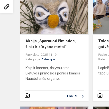
išminties,
žinių
ir
kūrybos
metai“
Akcija „Sparnuoti išminties,
Toler
žinių ir kūrybos metai“
gatvė
Paskelbta: 2025-11-19
Paskelb
Kategorija:
Aktualijos
Kategor
Kaip ir kasmet, dalyvaujame
Lapkri
Lietuvos pirmosios ponios Dianos
tapo L
Nausėdienės organiz...
Plačiau
„Riešutėliai“