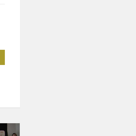
Mokykloje
lankėsi