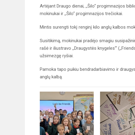
Artėjant Draugo dienai, ,,Šilo“ progimnazijos b
mokinukai ir ,,Šilo“ progimnazijos trečiokai.
Mintis surengti tokį renginį kilo anglų kalbos mo
Susitikimą, mokinukai pradėjo smagiu susipažinim
rašė ir iliustravo ,,Draugystės knygeles'“ (,,Frien
užsimezgę ryšiai.
Pamoka tapo puikiu bendradarbiavimo ir draugystės
anglų kalbą.