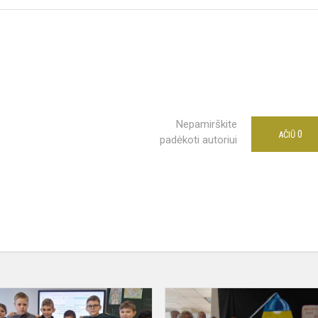
Nepamirškite
0
AČIŪ
padėkoti autoriui
Tolerancijos
gatvė