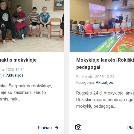
mokykloje
naktis mokykloje
Mokykloje lankėsi Rokiški
pedagogai
ta: 2025-10-31
ija:
Aktualijos
Paskelbta: 2025-10-24
Kategorija:
Aktualijos
iškai Šiurpnaktis mokykloje,
sėje su žaidimais, Haufo
Rugsėjo 24 d. mokykloje lank
mis, nak...
Rokiškio rajono bendrojo ug
mokyklų pedagoga...
Plačiau
Pla