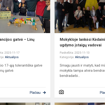
–
Linų
gatvė
ancijos gatvė – Linų
Mokykloje lankėsi Kėdaini
ugdymo įstaigų vadovai
ta: 2025-11-17
Paskelbta: 2025-11-13
ija:
Aktualijos
Kategorija:
Aktualijos
čio 17-ąją tolerantiška gatve
Smagu jausti ir matyti, kad 
inų gatvė.
mokykla tampa atvira bendrav
bendradarbi...
Plačiau
Pla
Šiurpnaktis