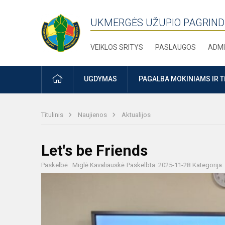
UKMERGĖS UŽUPIO PAGRIND
VEIKLOS SRITYS
PASLAUGOS
ADMI
PRADŽIA
UGDYMAS
PAGALBA MOKINIAMS IR 
Titulinis
Naujienos
Aktualijos
Let's be Friends
Paskelbė : Miglė Kavaliauskė
Paskelbta: 2025-11-28
Kategorija: