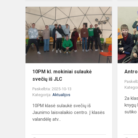
10PM
kl.
mokiniai
sulaukė
svečių
iš
JLC
10PM kl. mokiniai sulaukė
Antro
svečių iš JLC
Paskelb
Kategor
Paskelbta: 2025-10-13
Kategorija:
Aktualijos
2a kla
knygų k
10PM klasė sulaukė svečių iš
sutiko 
Jaunimo laisvalaikio centro. Į klasės
valandėlę atv...