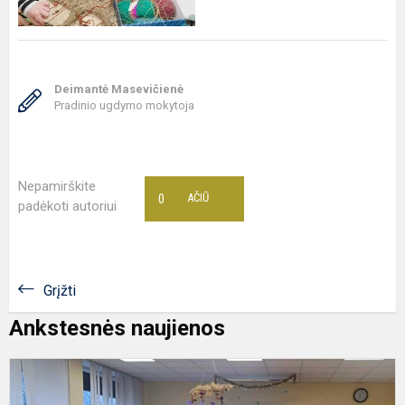
Deimantė Masevičienė
Pradinio ugdymo mokytoja
Nepamirškite
0
AČIŪ
padėkoti autoriui
Grįžti
Ankstesnės naujienos
D
u