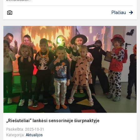
Plačiau
„
l
s
š
„Riešutėliai“ lankėsi sensorinėje šiurpnaktyje
Paskelbta: 2025-10-31
Kategorija:
Aktualijos