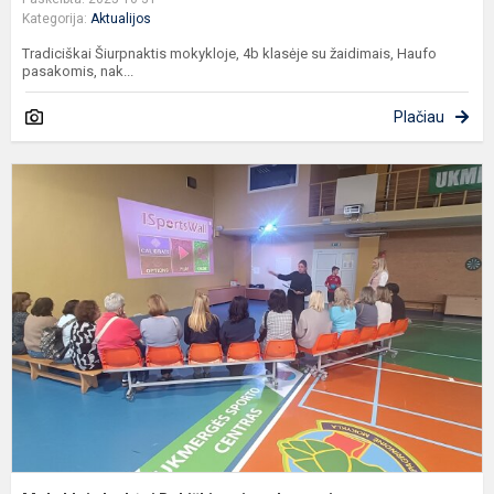
Kategorija:
Aktualijos
Tradiciškai Šiurpnaktis mokykloje, 4b klasėje su žaidimais, Haufo
pasakomis, nak...
Plačiau
M
l
R
ra
p