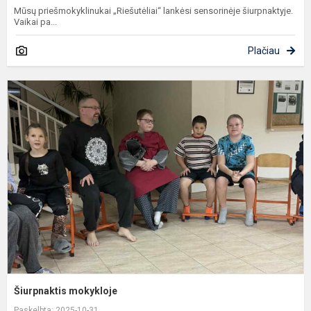
Mūsų priešmokyklinukai „Riešutėliai“ lankėsi sensorinėje šiurpnaktyje.
Vaikai pa...
Plačiau
Š
m
Šiurpnaktis mokykloje
Paskelbta: 2025-10-31