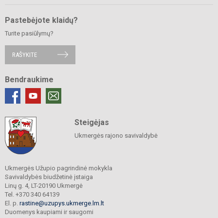
Pastebėjote klaidų?
Turite pasiūlymų?
RAŠYKITE
Bendraukime
Steigėjas
Ukmergės rajono savivaldybė
Ukmergės Užupio pagrindinė mokykla
Savivaldybės biudžetinė įstaiga
Linų g. 4, LT-20190 Ukmergė
Tel. +370 340 64139
El. p.
rastine@uzupys.ukmerge.lm.lt
Duomenys kaupiami ir saugomi