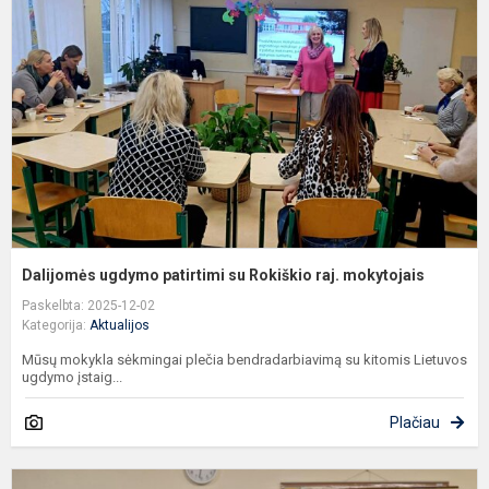
p
s
R
ra
m
Dalijomės ugdymo patirtimi su Rokiškio raj. mokytojais
Paskelbta: 2025-12-02
Kategorija:
Aktualijos
Mūsų mokykla sėkmingai plečia bendradarbiavimą su kitomis Lietuvos
ugdymo įstaig...
Plačiau
L