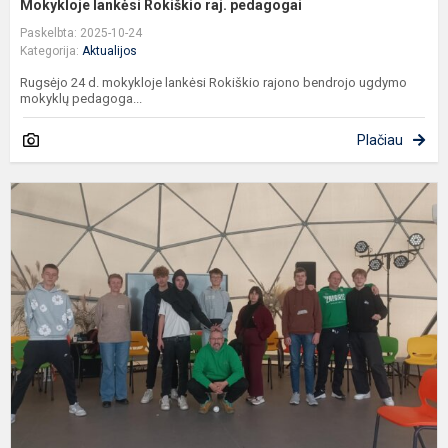
Mokykloje lankėsi Rokiškio raj. pedagogai
Paskelbta: 2025-10-24
Kategorija:
Aktualijos
Rugsėjo 24 d. mokykloje lankėsi Rokiškio rajono bendrojo ugdymo
mokyklų pedagoga...
Plačiau
1
kl
m
s
s
i
J