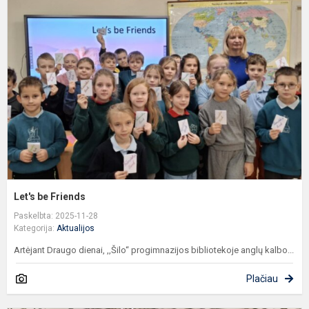
b
F
Let's be Friends
Paskelbta: 2025-11-28
Kategorija:
Aktualijos
Artėjant Draugo dienai, ,,Šilo“ progimnazijos bibliotekoje anglų kalbo...
Plačiau