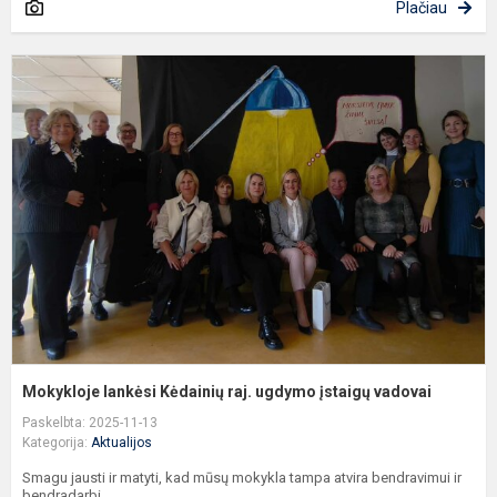
Plačiau
M
l
K
ra
u
į
v
Mokykloje lankėsi Kėdainių raj. ugdymo įstaigų vadovai
Paskelbta: 2025-11-13
Kategorija:
Aktualijos
Smagu jausti ir matyti, kad mūsų mokykla tampa atvira bendravimui ir
bendradarbi...