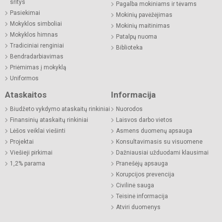
sritys
Pagalba mokiniams ir tėvams
Pasiekimai
Mokinių pavėžėjimas
Mokyklos simboliai
Mokinių maitinimas
Mokyklos himnas
Patalpų nuoma
Tradiciniai renginiai
Biblioteka
Bendradarbiavimas
Priėmimas į mokyklą
Uniformos
Ataskaitos
Informacija
Biudžeto vykdymo ataskaitų rinkiniai
Nuorodos
Finansinių ataskaitų rinkiniai
Laisvos darbo vietos
Lėšos veiklai viešinti
Asmens duomenų apsauga
Projektai
Konsultavimasis su visuomene
Viešieji pirkimai
Dažniausiai užduodami klausimai
1,2% parama
Pranešėjų apsauga
Korupcijos prevencija
Civilinė sauga
Teisinė informacija
Atviri duomenys