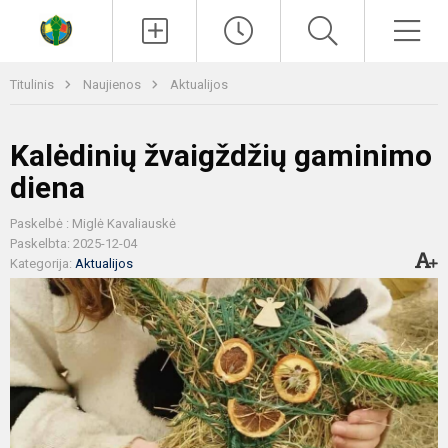
Paieška
Men
Titulinis
Naujienos
Aktualijos
Kalėdinių žvaigždžių gaminimo
diena
Paskelbė : Miglė Kavaliauskė
Paskelbta: 2025-12-04
Kategorija:
Aktualijos