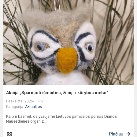
A
„
i
ž
ir
k
m
Akcija „Sparnuoti išminties, žinių ir kūrybos metai“
Paskelbta: 2025-11-19
Kategorija:
Aktualijos
Kaip ir kasmet, dalyvaujame Lietuvos pirmosios ponios Dianos
Nausėdienės organiz...
Plačiau