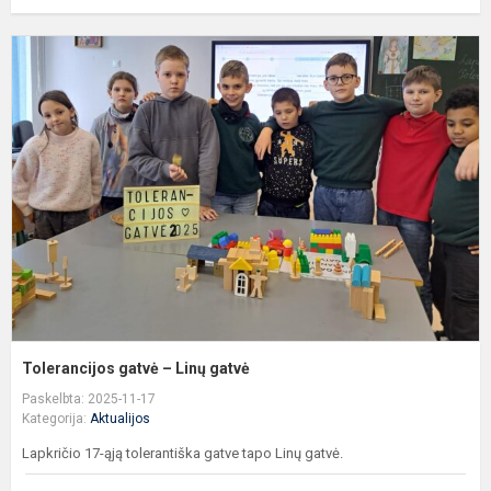
T
g
–
L
g
Tolerancijos gatvė – Linų gatvė
Paskelbta: 2025-11-17
Kategorija:
Aktualijos
Lapkričio 17-ąją tolerantiška gatve tapo Linų gatvė.