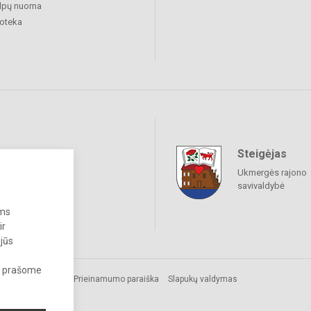
alpų nuoma
ioteka
Steigėjas
raukime
Ukmergės rajono
savivaldybė
ums
ir
 jūs
s, prašome
s.
Prieinamumo paraiška
Slapukų valdymas