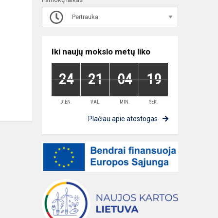
Pertrauka
Iki naujų mokslo metų liko
24
21
04
19
DIEN.
VAL.
MIN.
SEK.
Plačiau apie atostogas