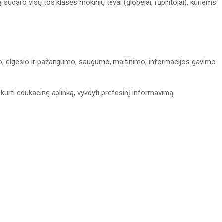
 sudaro visų tos klasės mokinių tėvai (globėjai, rūpintojai), kuriems
, elgesio ir pažangumo, saugumo, maitinimo, informacijos gavimo
kurti edukacinę aplinką, vykdyti profesinį informavimą.