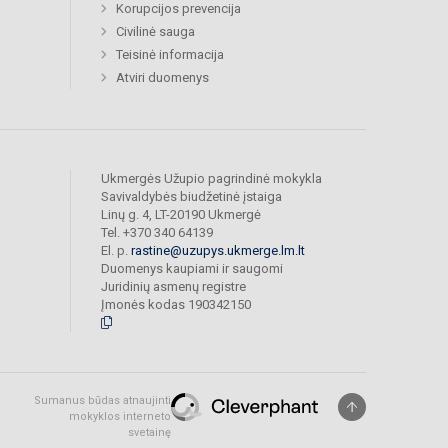
Korupcijos prevencija
Civilinė sauga
Teisinė informacija
Atviri duomenys
Ukmergės Užupio pagrindinė mokykla
Savivaldybės biudžetinė įstaiga
Linų g. 4, LT-20190 Ukmergė
Tel. +370 340 64139
El. p.
rastine@uzupys.ukmerge.lm.lt
Duomenys kaupiami ir saugomi
Juridinių asmenų registre
Įmonės kodas 190342150
Sumanus būdas atnaujinti
mokyklos interneto
svetainę