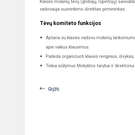
Klasės mokinių tėvų (globėjų, rūpintojų) savivaldą
vadovauja susirinkimo išrinktas pirmininkas.
Tėvų komiteto funkcijos
Aptaria su klasės vadovu mokinių lankomumo
apie vaikus klausimus.
Padeda organizuoti klasės renginius, išvykas, 
Teikia siūlymus Mokyklos tarybai ir direktoriui.
Grįžti