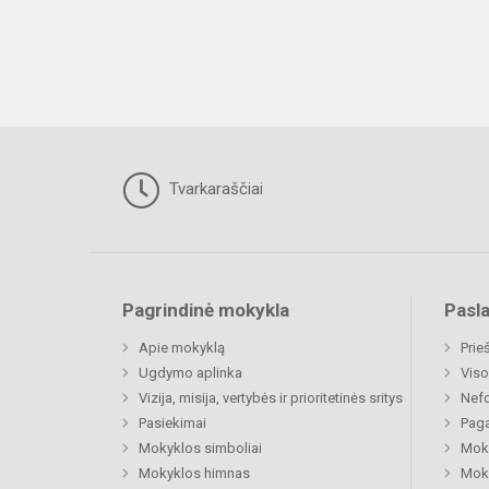
Tvarkaraščiai
Pagrindinė mokykla
Pasl
Apie mokyklą
Prie
Ugdymo aplinka
Viso
Vizija, misija, vertybės ir prioritetinės sritys
Nefo
Pasiekimai
Paga
Mokyklos simboliai
Moki
Mokyklos himnas
Moki