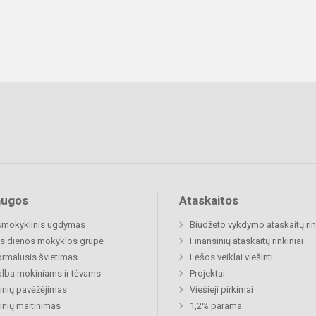
augos
Ataskaitos
šmokyklinis ugdymas
Biudžeto vykdymo ataskaitų rin
s dienos mokyklos grupė
Finansinių ataskaitų rinkiniai
rmalusis švietimas
Lėšos veiklai viešinti
lba mokiniams ir tėvams
Projektai
nių pavėžėjimas
Viešieji pirkimai
nių maitinimas
1,2% parama