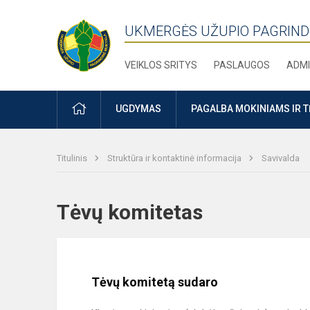
UKMERGĖS UŽUPIO PAGRIND
VEIKLOS SRITYS
PASLAUGOS
ADMI
PRADŽIA
UGDYMAS
PAGALBA MOKINIAMS IR 
Titulinis
Struktūra ir kontaktinė informacija
Savivalda
Tėvų komitetas
Tėvų komitetą sudaro