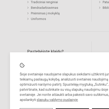
Tradiciniai renginiai
Pat
Bendradarbiavimas
Bibl
Priėmimas į mokyklą
Uniformos
Pastebėjote klaidų?
Bend
Turite pasiūlymų?
RAŠYKITE
Šioje svetainėje naudojame slapukus siekdami užtikrinti j
teikiamų paslaugų kokybę, analizuoti svetainės naudojimą 
optimizuoti naršymo patirtį. Spustelėję mygtuką „Sutinku“,
patvirtinate, kad sutinkate su visų slapukų naudojimu šioje
svetainėje. Jei norite atšaukti arba pakeisti savo sutikimu
© 2022. Ukmergės Užupio pagrindinė mokykla. Visos teisės saugomo
apsilankyti
slapukų valdymo puslapyje
.
Kopijuoti turinį be raštiško įstaigos administracijos sutikimo griežtai
draudžiama.