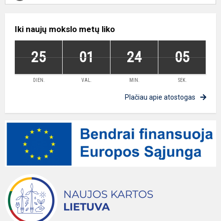
Iki naujų mokslo metų liko
25
01
24
05
DIEN.
VAL.
MIN.
SEK.
Plačiau apie atostogas