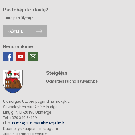
Pastebėjote klaidų?
Turite pasiūlymų?
RAŠYKITE
Bendraukime
Steigėjas
Ukmergės rajono savivaldybė
Ukmergės Užupio pagrindinė mokykla
Savivaldybės biudžetinė įstaiga
Linų g. 4, LT-20190 Ukmergė
Tel. +370 340 64139
El. p.
rastine@uzupys.ukmerge.lm.lt
Duomenys kaupiami ir saugomi
Juridinių asmenų registre