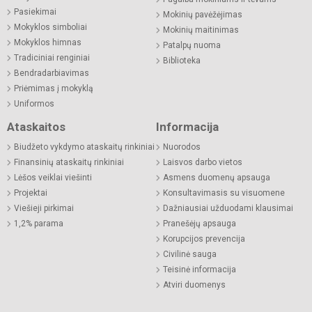
Pasiekimai
Mokinių pavėžėjimas
Mokyklos simboliai
Mokinių maitinimas
Mokyklos himnas
Patalpų nuoma
Tradiciniai renginiai
Biblioteka
Bendradarbiavimas
Priėmimas į mokyklą
Uniformos
Ataskaitos
Informacija
Biudžeto vykdymo ataskaitų rinkiniai
Nuorodos
Finansinių ataskaitų rinkiniai
Laisvos darbo vietos
Lėšos veiklai viešinti
Asmens duomenų apsauga
Projektai
Konsultavimasis su visuomene
Viešieji pirkimai
Dažniausiai užduodami klausimai
1,2% parama
Pranešėjų apsauga
Korupcijos prevencija
Civilinė sauga
Teisinė informacija
Atviri duomenys