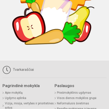
Tvarkaraščiai
Pagrindinė mokykla
Paslaugos
Apie mokyklą
Priešmokyklinis ugdymas
Ugdymo aplinka
Visos dienos mokyklos grupė
Vizija, misija, vertybės ir prioritetinės
Neformalusis švietimas
sritys
Pagalba mokiniams ir tėvams