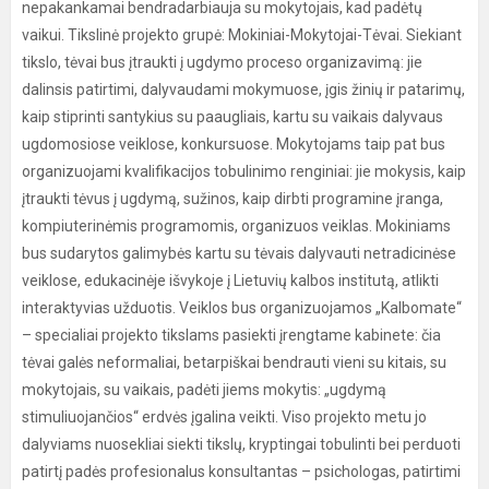
nepakankamai bendradarbiauja su mokytojais, kad padėtų
vaikui. Tikslinė projekto grupė: Mokiniai-Mokytojai-Tėvai. Siekiant
tikslo, tėvai bus įtraukti į ugdymo proceso organizavimą: jie
dalinsis patirtimi, dalyvaudami mokymuose, įgis žinių ir patarimų,
kaip stiprinti santykius su paaugliais, kartu su vaikais dalyvaus
ugdomosiose veiklose, konkursuose. Mokytojams taip pat bus
organizuojami kvalifikacijos tobulinimo renginiai: jie mokysis, kaip
įtraukti tėvus į ugdymą, sužinos, kaip dirbti programine įranga,
kompiuterinėmis programomis, organizuos veiklas. Mokiniams
bus sudarytos galimybės kartu su tėvais dalyvauti netradicinėse
veiklose, edukacinėje išvykoje į Lietuvių kalbos institutą, atlikti
interaktyvias užduotis. Veiklos bus organizuojamos „Kalbomate“
– specialiai projekto tikslams pasiekti įrengtame kabinete: čia
tėvai galės neformaliai, betarpiškai bendrauti vieni su kitais, su
mokytojais, su vaikais, padėti jiems mokytis: „ugdymą
stimuliuojančios“ erdvės įgalina veikti. Viso projekto metu jo
dalyviams nuosekliai siekti tikslų, kryptingai tobulinti bei perduoti
patirtį padės profesionalus konsultantas – psichologas, patirtimi