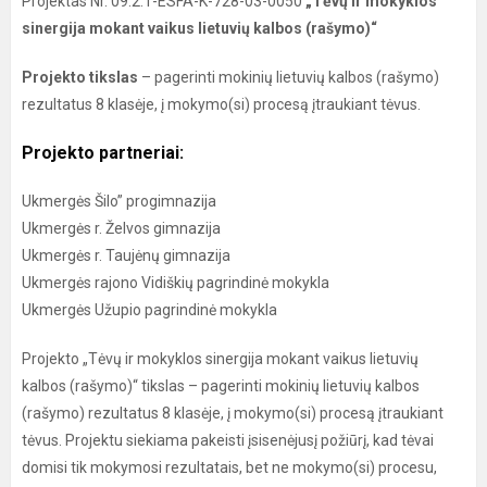
Projektas Nr. 09.2.1-ESFA-K-728-03-0050
„Tėvų ir mokyklos
sinergija mokant vaikus lietuvių kalbos (rašymo)“
Projekto tikslas
– pagerinti mokinių lietuvių kalbos (rašymo)
rezultatus 8 klasėje, į mokymo(si) procesą įtraukiant tėvus.
Projekto partneriai:
Ukmergės Šilo” progimnazija
Ukmergės r. Želvos gimnazija
Ukmergės r. Taujėnų gimnazija
Ukmergės rajono Vidiškių pagrindinė mokykla
Ukmergės Užupio pagrindinė mokykla
Projekto „Tėvų ir mokyklos sinergija mokant vaikus lietuvių
kalbos (rašymo)“ tikslas – pagerinti mokinių lietuvių kalbos
(rašymo) rezultatus 8 klasėje, į mokymo(si) procesą įtraukiant
tėvus. Projektu siekiama pakeisti įsisenėjusį požiūrį, kad tėvai
domisi tik mokymosi rezultatais, bet ne mokymo(si) procesu,