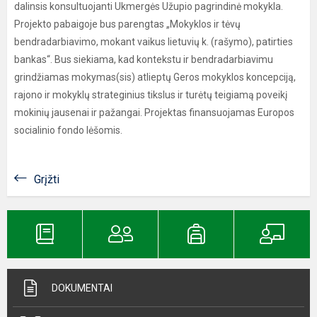
dalinsis konsultuojanti Ukmergės Užupio pagrindinė mokykla.
Projekto pabaigoje bus parengtas „Mokyklos ir tėvų
bendradarbiavimo, mokant vaikus lietuvių k. (rašymo), patirties
bankas“. Bus siekiama, kad kontekstu ir bendradarbiavimu
grindžiamas mokymas(sis) atlieptų Geros mokyklos koncepciją,
rajono ir mokyklų strateginius tikslus ir turėtų teigiamą poveikį
mokinių jausenai ir pažangai. Projektas finansuojamas Europos
socialinio fondo lėšomis.
Grįžti
DOKUMENTAI