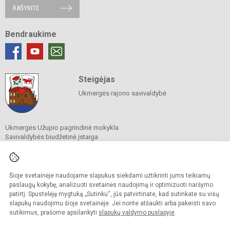
RAŠYKITE
Bendraukime
Steigėjas
Ukmergės rajono savivaldybė
Ukmergės Užupio pagrindinė mokykla
Savivaldybės biudžetinė įstaiga
Linų g. 4, LT-20190 Ukmergė
Tel. +370 340 64139
El. p.
rastine@uzupys.ukmerge.lm.lt
Duomenys kaupiami ir saugomi
Šioje svetainėje naudojame slapukus siekdami užtikrinti jums teikiamų
Juridinių asmenų registre
paslaugų kokybę, analizuoti svetainės naudojimą ir optimizuoti naršymo
Įmonės kodas 190342150
patirtį. Spustelėję mygtuką „Sutinku“, jūs patvirtinate, kad sutinkate su visų
slapukų naudojimu šioje svetainėje. Jei norite atšaukti arba pakeisti savo
sutikimus, prašome apsilankyti
slapukų valdymo puslapyje
.
© 2022. Ukmergės Užupio pagrindinė mokykla. Visos teisės saugomos.