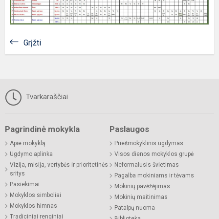
Grįžti
Tvarkaraščiai
Pagrindinė mokykla
Paslaugos
Apie mokyklą
Priešmokyklinis ugdymas
Ugdymo aplinka
Visos dienos mokyklos grupė
Vizija, misija, vertybės ir prioritetinės
Neformalusis švietimas
sritys
Pagalba mokiniams ir tėvams
Pasiekimai
Mokinių pavėžėjimas
Mokyklos simboliai
Mokinių maitinimas
Mokyklos himnas
Patalpų nuoma
Tradiciniai renginiai
Biblioteka