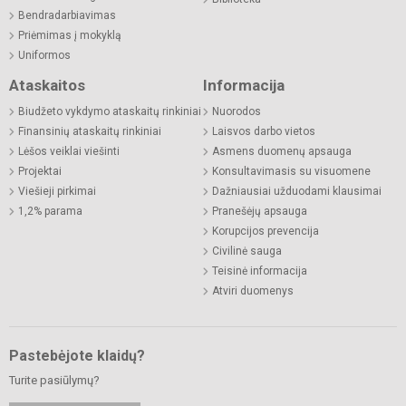
Bendradarbiavimas
Priėmimas į mokyklą
Uniformos
Ataskaitos
Informacija
Biudžeto vykdymo ataskaitų rinkiniai
Nuorodos
Finansinių ataskaitų rinkiniai
Laisvos darbo vietos
Lėšos veiklai viešinti
Asmens duomenų apsauga
Projektai
Konsultavimasis su visuomene
Viešieji pirkimai
Dažniausiai užduodami klausimai
1,2% parama
Pranešėjų apsauga
Korupcijos prevencija
Civilinė sauga
Teisinė informacija
Atviri duomenys
Pastebėjote klaidų?
Turite pasiūlymų?