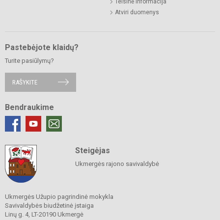
Teisinė informacija
Atviri duomenys
Pastebėjote klaidų?
Turite pasiūlymų?
RAŠYKITE
Bendraukime
Steigėjas
Ukmergės rajono savivaldybė
Ukmergės Užupio pagrindinė mokykla
Savivaldybės biudžetinė įstaiga
Linų g. 4, LT-20190 Ukmergė