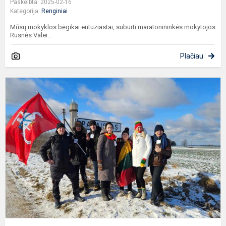
Paskelbta: 2025-02-16
Kategorija:
Renginiai
Mūsų mokyklos bėgikai entuziastai, suburti maratonininkės mokytojos
Rusnės Valei...
Plačiau
V
p