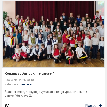
R
„
L
Renginys „Dainuokime Laisvei“
Paskelbta: 2025-03-13
Kategorija:
Renginiai
Šiandien mūsų mokykloje vykusiame renginyje „Dainuokime
Laisvei“ dalyvavo Ž...
Plačiau