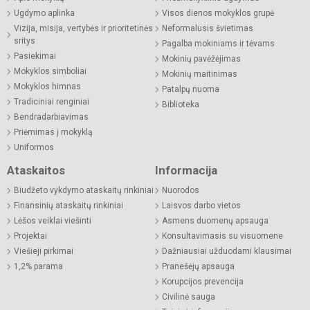
Ugdymo aplinka
Visos dienos mokyklos grupė
Vizija, misija, vertybės ir prioritetinės
Neformalusis švietimas
sritys
Pagalba mokiniams ir tėvams
Pasiekimai
Mokinių pavėžėjimas
Mokyklos simboliai
Mokinių maitinimas
Mokyklos himnas
Patalpų nuoma
Tradiciniai renginiai
Biblioteka
Bendradarbiavimas
Priėmimas į mokyklą
Uniformos
Ataskaitos
Informacija
Biudžeto vykdymo ataskaitų rinkiniai
Nuorodos
Finansinių ataskaitų rinkiniai
Laisvos darbo vietos
Lėšos veiklai viešinti
Asmens duomenų apsauga
Projektai
Konsultavimasis su visuomene
Viešieji pirkimai
Dažniausiai užduodami klausimai
1,2% parama
Pranešėjų apsauga
Korupcijos prevencija
Civilinė sauga