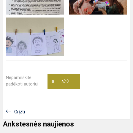
Nepamirškite
0
AČIŪ
padėkoti autoriui
Grįžti
Ankstesnės naujienos