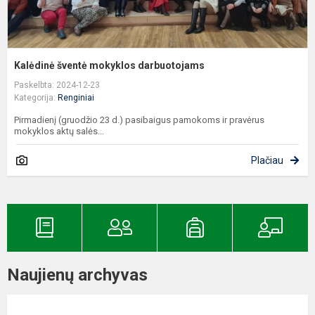
Kalėdinė šventė mokyklos darbuotojams
Paskelbta: 2024-12-23
Kategorija:
Renginiai
Pirmadienį (gruodžio 23 d.) pasibaigus pamokoms ir pravėrus
mokyklos aktų salės...
Plačiau
Naujienų archyvas