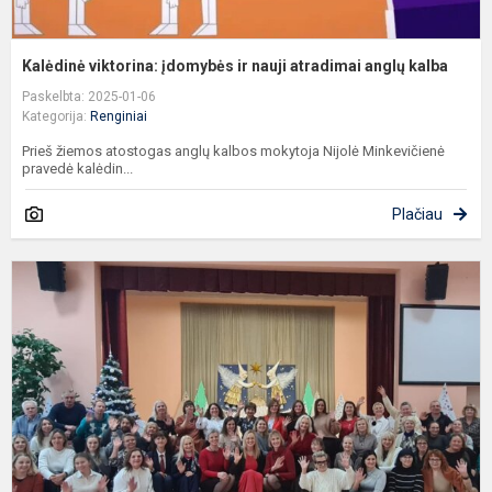
Kalėdinė viktorina: įdomybės ir nauji atradimai anglų kalba
Paskelbta: 2025-01-06
Kategorija:
Renginiai
Prieš žiemos atostogas anglų kalbos mokytoja Nijolė Minkevičienė
pravedė kalėdin...
Plačiau
K
š
m
d