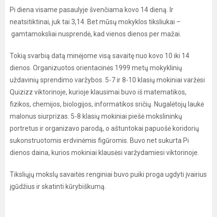
Pi diena visame pasaulyje švenčiama kovo 14 dieną. Ir
neatsitiktinai, juk tai 3,14. Bet mūsų mokyklos tiksliukai –
gamtamoksliai nusprendė, kad vienos dienos per mažai.
Tokią svarbią datą minėjome visą savaitę nuo kovo 10 iki 14
dienos. Organizuotos orientacinės 1999 metų mokyklinių
uždavinių sprendimo varžybos. 5-7 ir 8-10 klasių mokiniai varžėsi
Quizizz viktorinoje, kurioje klausimai buvo iš matematikos,
fizikos, chemijos, biologijos, informatikos sričių. Nugalėtojų laukė
malonus siurprizas. 5-8 klasių mokiniai piešė mokslininkų
portretus ir organizavo parodą, o aštuntokai papuošė koridorių
sukonstruotomis erdvinėmis figūromis. Buvo net sukurta Pi
dienos daina, kurios mokiniai klausėsi varžydamiesi viktorinoje.
Tiksliųjų mokslų savaitės renginiai buvo puiki proga ugdyti įvairius
įgūdžius ir skatinti kūrybiškumą.