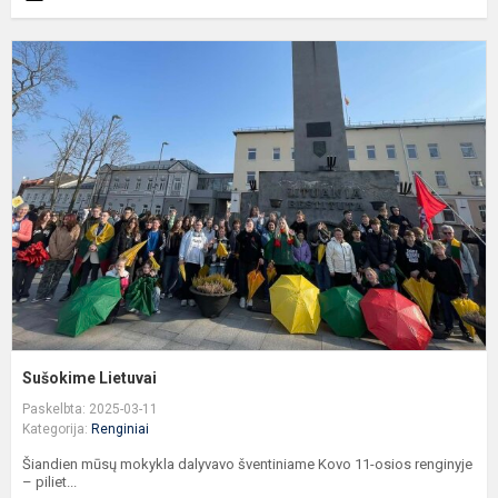
S
L
Sušokime Lietuvai
Paskelbta: 2025-03-11
Kategorija:
Renginiai
Šiandien mūsų mokykla dalyvavo šventiniame Kovo 11-osios renginyje
– piliet...