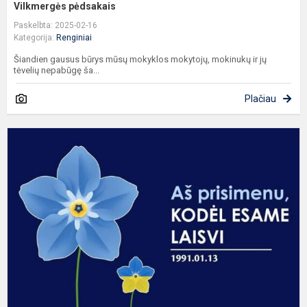
Vilkmergės pėdsakais
Paskelbta: 2025-02-16
Kategorija:
Renginiai
Šiandien gausus būrys mūsų mokyklos mokytojų, mokinukų ir jų
tėvelių nepabūgę ša...
Plačiau
S
1
o
m
a
m
m