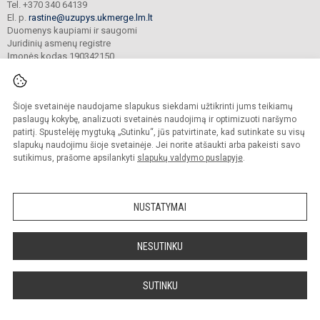
Tel. +370 340 64139
El. p.
rastine@uzupys.ukmerge.lm.lt
Duomenys kaupiami ir saugomi
Juridinių asmenų registre
Įmonės kodas 190342150
Šioje svetainėje naudojame slapukus siekdami užtikrinti jums teikiamų
© 2022. Ukmergės Užupio pagrindinė mokykla. Visos teisės saugomos.
Kopijuoti turinį be raštiško įstaigos administracijos sutikimo griežtai draudžiama.
paslaugų kokybę, analizuoti svetainės naudojimą ir optimizuoti naršymo
patirtį. Spustelėję mygtuką „Sutinku“, jūs patvirtinate, kad sutinkate su visų
Prieinamumo paraiška
Slapukų valdymas
slapukų naudojimu šioje svetainėje. Jei norite atšaukti arba pakeisti savo
sutikimus, prašome apsilankyti
slapukų valdymo puslapyje
.
Sumanus būdas atnaujinti
mokyklos interneto
svetainę
NUSTATYMAI
NESUTINKU
SUTINKU