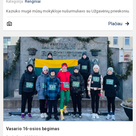
Kategorija:
Renginiai
Kaziuko mugė mūsų mokykloje nušurmuliavo su Užgavėnių prieskoniu.
Plačiau
V
1
o
b
Vasario 16-osios bėgimas