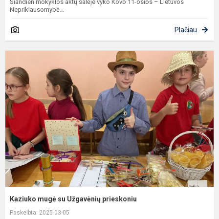
Šiandien mokyklos aktų salėje vyko Kovo 11-osios – Lietuvos
Nepriklausomybė...
Plačiau
K
m
s
U
p
Kaziuko mugė su Užgavėnių prieskoniu
Paskelbta: 2025-03-05