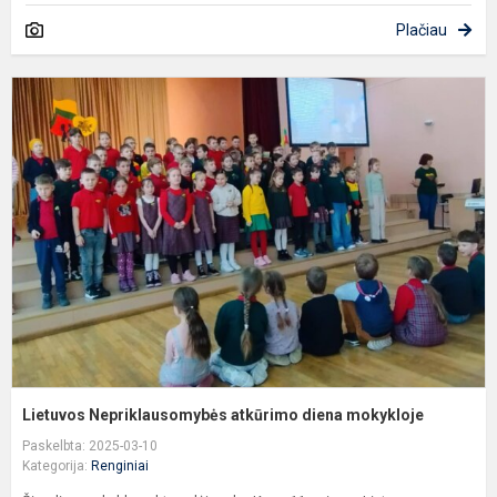
Plačiau
L
N
a
d
m
Lietuvos Nepriklausomybės atkūrimo diena mokykloje
Paskelbta: 2025-03-10
Kategorija:
Renginiai