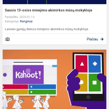
Sausio 13-osios minėjimo akimirkos mūsų mokykloje
Paskelbta: 2025-01-13
Kategorija:
Renginiai
Laisvės gynėjų dienos minėjimo akimirkos mūsų mokykloje.
Plačiau
K
v
į
ir
n
a
a
k