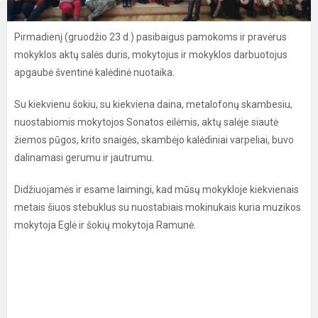
Pirmadienį (gruodžio 23 d.) pasibaigus pamokoms ir pravėrus
mokyklos aktų salės duris, mokytojus ir mokyklos darbuotojus
apgaubė šventinė kalėdinė nuotaika.
Su kiekvienu šokiu, su kiekviena daina, metalofonų skambesiu,
nuostabiomis mokytojos Sonatos eilėmis, aktų salėje siautė
žiemos pūgos, krito snaigės, skambėjo kalėdiniai varpeliai, buvo
dalinamasi gerumu ir jautrumu.
Didžiuojamės ir esame laimingi, kad mūsų mokykloje kiekvienais
metais šiuos stebuklus su nuostabiais mokinukais kuria muzikos
mokytoja Eglė ir šokių mokytoja Ramunė.