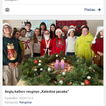
Plačiau
A
k
r
„
p
Anglų kalbos renginys „Kalėdinė pasaka“
Paskelbta: 2024-12-16
Kategorija:
Renginiai