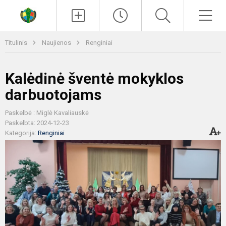
Paieška
Men
Titulinis
Naujienos
Renginiai
Kalėdinė šventė mokyklos
darbuotojams
Paskelbė : Miglė Kavaliauskė
Paskelbta: 2024-12-23
Kategorija:
Renginiai