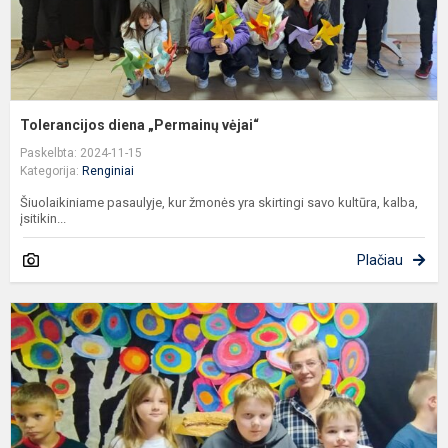
Tolerancijos diena „Permainų vėjai“
Paskelbta: 2024-11-15
Kategorija:
Renginiai
Šiuolaikiniame pasaulyje, kur žmonės yra skirtingi savo kultūra, kalba,
įsitikin...
Plačiau
P
d