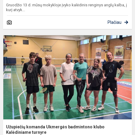
Gruodžio 13 d. mūsų mokykloje įvyko kalėdinis renginys anglų kalba, į
kurį atvyk...
Plačiau
U
k
U
b
k
K
tu
Užupiečių komanda Ukmergės badmintono klubo
Kalėdiniame turnyre