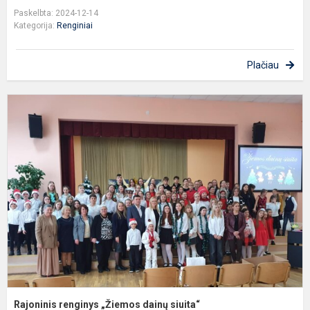
Paskelbta: 2024-12-14
Kategorija:
Renginiai
Plačiau
R
r
„
d
s
Rajoninis renginys „Žiemos dainų siuita“