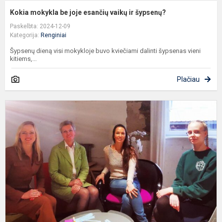
Kokia mokykla be joje esančių vaikų ir šypsenų?
Paskelbta: 2024-12-09
Kategorija:
Renginiai
Šypsenų dieną visi mokykloje buvo kviečiami dalinti šypsenas vieni
kitiems,...
Plačiau
U
k
š
r