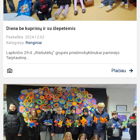
Diena be kuprinių ir su šlepetėmis
Paskelbta: 2024-12-02
Kategorija:
Renginiai
Lapkričio 29 d. „Riešutėlių“ grupės priešmokyklinukai paminėjo
Tarptautinę...
Plačiau
T
d
„
v