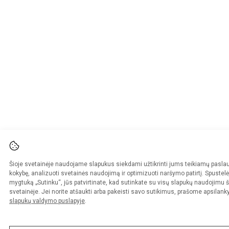
Šioje svetainėje naudojame slapukus siekdami užtikrinti jums teikiamų pasla
kokybę, analizuoti svetainės naudojimą ir optimizuoti naršymo patirtį. Spustelė
mygtuką „Sutinku“, jūs patvirtinate, kad sutinkate su visų slapukų naudojimu š
svetainėje. Jei norite atšaukti arba pakeisti savo sutikimus, prašome apsilanky
slapukų valdymo puslapyje
.