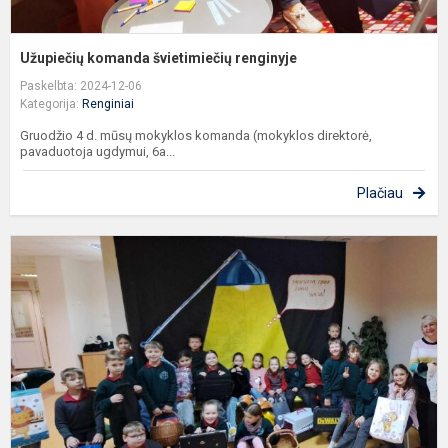
Užupiečių komanda švietimiečių renginyje
Paskelbta: 2024-12-06
Kategorija:
Renginiai
Gruodžio 4 d. mūsų mokyklos komanda (mokyklos direktorė,
pavaduotoja ugdymui, 6a...
Plačiau
D
b
k
ir
s
š