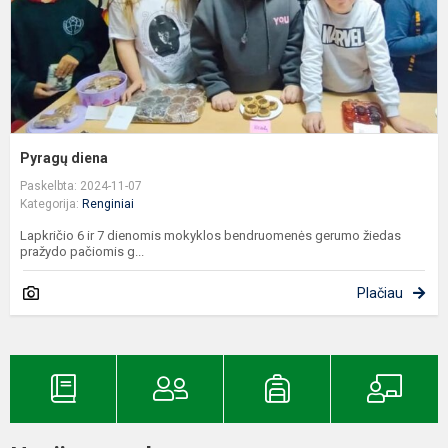
Pyragų diena
Paskelbta: 2024-11-07
Kategorija:
Renginiai
Lapkričio 6 ir 7 dienomis mokyklos bendruomenės gerumo žiedas
pražydo pačiomis g...
Plačiau