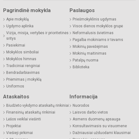
Pagrindinė mokykla
Paslaugos
Apie mokyklą
Priešmokyklinis ugdymas
Ugdymo aplinka
Visos dienos mokyklos grupė
Vizija, misija, vertybės ir prioritetinės
Neformalusis švietimas
sritys
Pagalba mokiniams ir tėvams
Pasiekimai
Mokinių pavėžėjimas
Mokyklos simboliai
Mokinių maitinimas
Mokyklos himnas
Patalpų nuoma
Tradiciniai renginiai
Biblioteka
Bendradarbiavimas
Priėmimas į mokyklą
Uniformos
Ataskaitos
Informacija
Biudžeto vykdymo ataskaitų rinkiniai
Nuorodos
Finansinių ataskaitų rinkiniai
Laisvos darbo vietos
Lėšos veiklai viešinti
Asmens duomenų apsauga
Projektai
Konsultavimasis su visuomene
Viešieji pirkimai
Dažniausiai užduodami klausimai