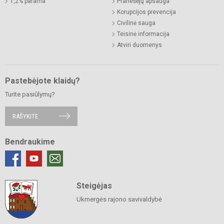
1,2% parama
Pranešėjų apsauga
Korupcijos prevencija
Civilinė sauga
Teisinė informacija
Atviri duomenys
Pastebėjote klaidų?
Turite pasiūlymų?
RAŠYKITE
Bendraukime
Steigėjas
Ukmergės rajono savivaldybė