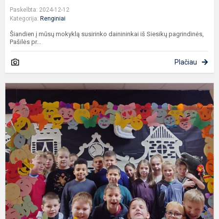
Paskelbta: 2024-12-12
Kategorija:
Renginiai
Šiandien į mūsų mokyklą susirinko dainininkai iš Siesikų pagrindinės,
Pašilės pr...
Plačiau
K
m
b
j
e
v
ir
š