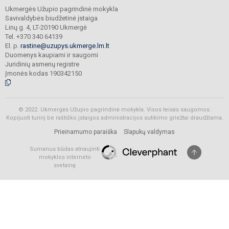
Ukmergės Užupio pagrindinė mokykla
Savivaldybės biudžetinė įstaiga
Linų g. 4, LT-20190 Ukmergė
Tel. +370 340 64139
El. p.
rastine@uzupys.ukmerge.lm.lt
Duomenys kaupiami ir saugomi
Juridinių asmenų registre
Įmonės kodas 190342150
© 2022. Ukmergės Užupio pagrindinė mokykla. Visos teisės saugomos.
Kopijuoti turinį be raštiško įstaigos administracijos sutikimo griežtai draudžiama.
Prieinamumo paraiška
Slapukų valdymas
Sumanus būdas atnaujinti
mokyklos interneto
svetainę