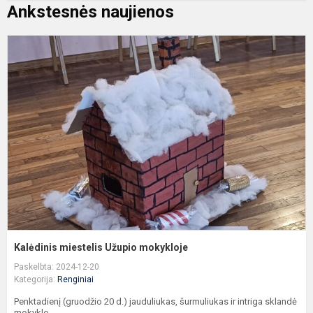
Ankstesnės naujienos
K
m
U
m
Kalėdinis miestelis Užupio mokykloje
Paskelbta: 2024-12-20
Kategorija:
Renginiai
Penktadienį (gruodžio 20 d.) jauduliukas, šurmuliukas ir intriga sklandė
mokyklo...