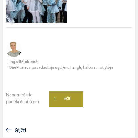
Inga Ilčiukienė
Direktoriaus pavaduotoja ugdymui, anglų kalbos mokytoja
Nepamirškite
1
AČIŪ
padėkoti autoriui
Grįžti