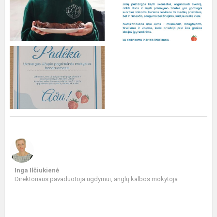
Inga Ilčiukienė
Direktoriaus pavaduotoja ugdymui, anglų kalbos mokytoja