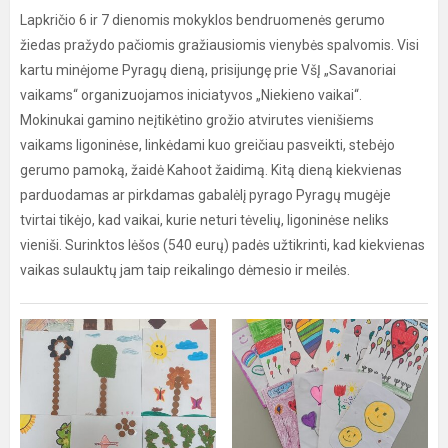
Lapkričio 6 ir 7 dienomis mokyklos bendruomenės gerumo
žiedas pražydo pačiomis gražiausiomis vienybės spalvomis. Visi
kartu minėjome Pyragų dieną, prisijungę prie VšĮ „Savanoriai
vaikams“ organizuojamos iniciatyvos „Niekieno vaikai“.
Mokinukai gamino neįtikėtino grožio atvirutes vienišiems
vaikams ligoninėse, linkėdami kuo greičiau pasveikti, stebėjo
gerumo pamoką, žaidė Kahoot žaidimą. Kitą dieną kiekvienas
parduodamas ar pirkdamas gabalėlį pyrago Pyragų mugėje
tvirtai tikėjo, kad vaikai, kurie neturi tėvelių, ligoninėse neliks
vieniši. Surinktos lėšos (540 eurų) padės užtikrinti, kad kiekvienas
vaikas sulauktų jam taip reikalingo dėmesio ir meilės.