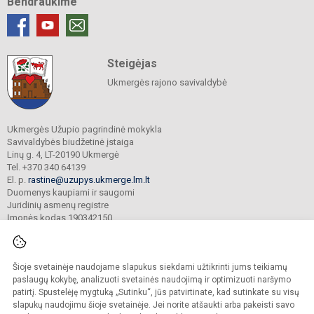
Bendraukime
Steigėjas
Ukmergės rajono savivaldybė
Ukmergės Užupio pagrindinė mokykla
Savivaldybės biudžetinė įstaiga
Linų g. 4, LT-20190 Ukmergė
Tel. +370 340 64139
El. p.
rastine@uzupys.ukmerge.lm.lt
Duomenys kaupiami ir saugomi
Juridinių asmenų registre
Įmonės kodas 190342150
Šioje svetainėje naudojame slapukus siekdami užtikrinti jums teikiamų
© 2022. Ukmergės Užupio pagrindinė mokykla. Visos teisės saugomos.
Kopijuoti turinį be raštiško įstaigos administracijos sutikimo griežtai draudžiama.
paslaugų kokybę, analizuoti svetainės naudojimą ir optimizuoti naršymo
patirtį. Spustelėję mygtuką „Sutinku“, jūs patvirtinate, kad sutinkate su visų
Prieinamumo paraiška
Slapukų valdymas
slapukų naudojimu šioje svetainėje. Jei norite atšaukti arba pakeisti savo