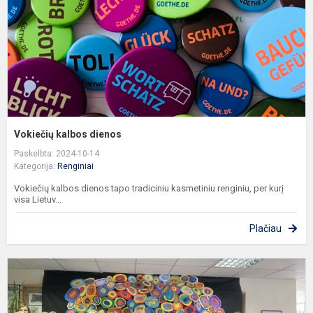
Vokiečių kalbos dienos
Paskelbta: 2024-10-14
Kategorija:
Renginiai
Vokiečių kalbos dienos tapo tradiciniu kasmetiniu renginiu, per kurį
visa Lietuv...
Plačiau
M
d
U