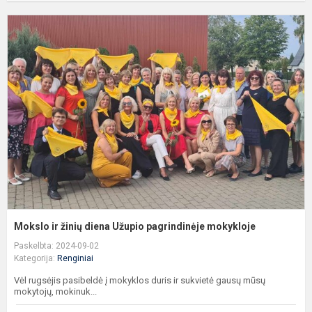
M
ir
ž
d
U
p
m
Mokslo ir žinių diena Užupio pagrindinėje mokykloje
Paskelbta: 2024-09-02
Kategorija:
Renginiai
Vėl rugsėjis pasibeldė į mokyklos duris ir sukvietė gausų mūsų
mokytojų, mokinuk...