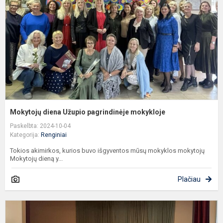
p
m
Mokytojų diena Užupio pagrindinėje mokykloje
Paskelbta: 2024-10-04
Kategorija:
Renginiai
Tokios akimirkos, kurios buvo išgyventos mūsų mokyklos mokytojų
Mokytojų dieną y...
Plačiau
E
k