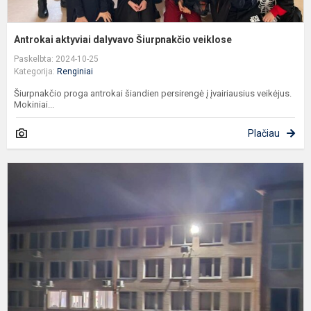
Antrokai aktyviai dalyvavo Šiurpnakčio veiklose
Paskelbta: 2024-10-25
Kategorija:
Renginiai
Šiurpnakčio proga antrokai šiandien persirengė į įvairiausius veikėjus.
Mokiniai...
Plačiau
N
m