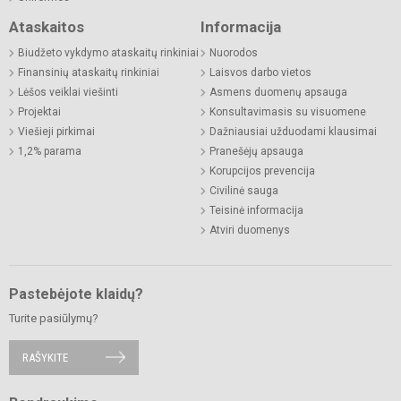
Ataskaitos
Informacija
Biudžeto vykdymo ataskaitų rinkiniai
Nuorodos
Finansinių ataskaitų rinkiniai
Laisvos darbo vietos
Lėšos veiklai viešinti
Asmens duomenų apsauga
Projektai
Konsultavimasis su visuomene
Viešieji pirkimai
Dažniausiai užduodami klausimai
1,2% parama
Pranešėjų apsauga
Korupcijos prevencija
Civilinė sauga
Teisinė informacija
Atviri duomenys
Pastebėjote klaidų?
Turite pasiūlymų?
RAŠYKITE