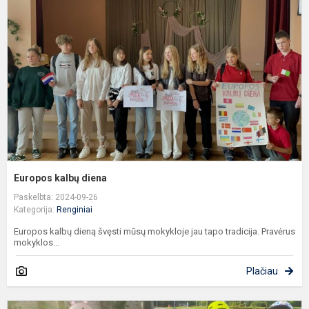
d
Europos kalbų diena
Paskelbta: 2024-09-26
Kategorija:
Renginiai
Europos kalbų dieną švęsti mūsų mokykloje jau tapo tradicija. Pravėrus
mokyklos...
Plačiau
D