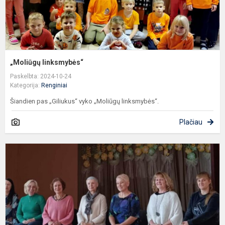
„Moliūgų linksmybės“
Paskelbta: 2024-10-24
Kategorija:
Renginiai
Šiandien pas „Giliukus“ vyko „Moliūgų linksmybės“.
Plačiau
S
„
j
p
ir
n
i