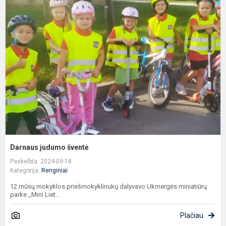
j
š
Darnaus judumo šventė
Paskelbta: 2024-09-18
Kategorija:
Renginiai
12 mūsų mokyklos priešmokyklinukų dalyvavo Ukmergės miniatiūrų
parke ,,Mini Liet...
Plačiau