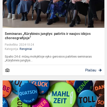
c
Seminaras „Kūrybinės jungtys: patirtis ir naujos idėjos
choreografijoje“
Paskelbta: 2024-10-24
Kategorija:
Renginiai
Spalio 24 d. mūsų mokykloje vyko gerosios patirties seminaras
„Kūrybinės jungtys...
Plačiau
V
k
d