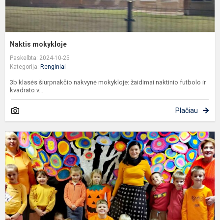
Naktis mokykloje
Paskelbta: 2024-10-25
Kategorija:
Renginiai
3b klasės šiurpnakčio nakvynė mokykloje: žaidimai naktinio futbolo ir
kvadrato v...
Plačiau
„
l