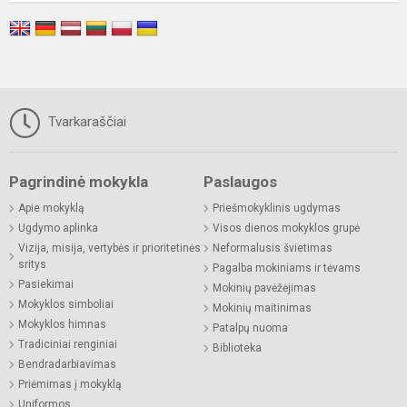
Tvarkaraščiai
Pagrindinė mokykla
Paslaugos
Apie mokyklą
Priešmokyklinis ugdymas
Ugdymo aplinka
Visos dienos mokyklos grupė
Vizija, misija, vertybės ir prioritetinės
Neformalusis švietimas
sritys
Pagalba mokiniams ir tėvams
Pasiekimai
Mokinių pavėžėjimas
Mokyklos simboliai
Mokinių maitinimas
Mokyklos himnas
Patalpų nuoma
Tradiciniai renginiai
Biblioteka
Bendradarbiavimas
Priėmimas į mokyklą
Uniformos