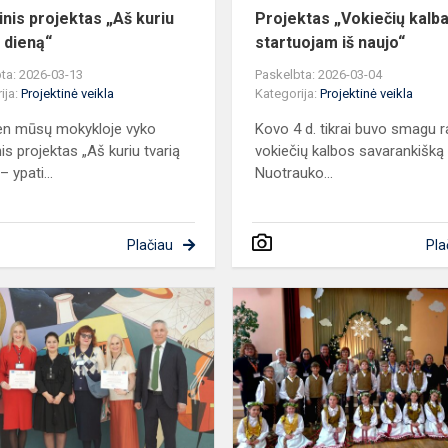
inis projektas „Aš kuriu
Projektas „Vokiečių kalba
ą dieną“
startuojam iš naujo“
ta: 2026-03-13
Paskelbta: 2026-03-04
ija:
Projektinė veikla
Kategorija:
Projektinė veikla
en mūsų mokykloje vyko
Kovo 4 d. tikrai buvo smagu r
is projektas „Aš kuriu tvarią
vokiečių kalbos savarankišką
– ypati...
Nuotrauko...
Plačiau
Pla
Erasmus+
mobilumas
Turkijoje:
TOOD“
kai
mokymasis
susitinka
su