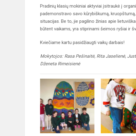
Pradinių klasių mokiniai aktyviai įsitraukė į org
pademonstravo savo kūrybiškumą, kruopštumą, ge
situacijas. Be to, jie pagilino žinias apie lietuviš
būtent vaikams, yra stiprinami šeimos ryšiai ir 
Kviečiame kartu pasidžiaugti vaikų darbais!
Mokytojos: Rasa Pešinaitė, Rita Jaselienė, Jus
Dženeta Rimeisienė