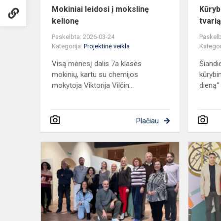
Mokiniai leidosi į mokslinę
Kūryb
kelionę
tvari
Paskelbta: 2026-03-24
Paskelb
Kategorija:
Projektinė veikla
Kategor
Visą mėnesį dalis 7a klasės
Šiandi
mokinių, kartu su chemijos
kūrybin
mokytoja Viktorija Vilčin...
dieną“ 
Plačiau
Tarptautinis
startas
projektui
„AIUNDERS
–
dirbtinis
i...