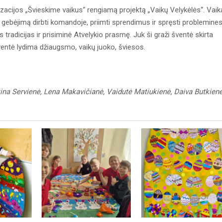
anizacijos „Švieskime vaikus“ rengiamą projektą „Vaikų Velykėlės“. Vaik
bėjimą dirbti komandoje, priimti sprendimus ir spręsti problemine
kas tradicijas ir prisiminė Atvelykio prasmę. Juk ši graži šventė skirta
šventė lydima džiaugsmo, vaikų juoko, šviesos.
tina Servienė, Lena Makavičianė, Vaidutė Matiukienė, Daiva Butkienė