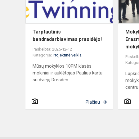
Tarptautinis
Mokyk
bendradarbiavimas prasidėjo!
Erasm
mokykl
Paskelbta: 2025-12-12
Kategorija:
Projektinė veikla
Paskelb
Kategor
Mūsų mokyklos 10PM klasės
mokiniai ir auklėtojas Paulius kartu
Lapkri
su dviejų Dresden...
mokykl
centru 
Plačiau