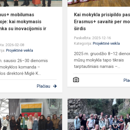
in...
mus+ mobilumas
Kai mokykla prisipildo pas
joje: kai mokymasis
Erasmus+ savaitė per mo
nka su inovacijomis ir
širdis
Paskelbta: 2025-12-16
Kategorija:
Projektinė veikla
ta: 2026-02-08
ija:
Projektinė veikla
2025 m. gruodžio 8–12 dieno
mūsų mokykla tapo tikrais
. sausio 26–30 dienomis
tarptautiniais namais –...
mokyklos komanda –
os direktorė Miglė K...
Pla
Plačiau
Mokykloje
iavimas
šurmuliavo
Erasmus+
savaitė:
DI