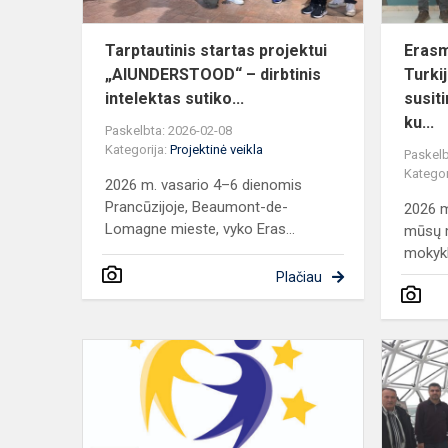
Tarptautinis startas projektui
Eras
„AIUNDERSTOOD“ – dirbtinis
Turki
intelektas sutiko...
susiti
ku...
Paskelbta: 2026-02-08
Kategorija:
Projektinė veikla
Paskelb
Kategor
2026 m. vasario 4–6 dienomis
Prancūzijoje, Beaumont-de-
2026 m
Lomagne mieste, vyko Eras...
mūsų 
mokykl
Plačiau
Tarptautinis
bendradarb
prasidėjo!