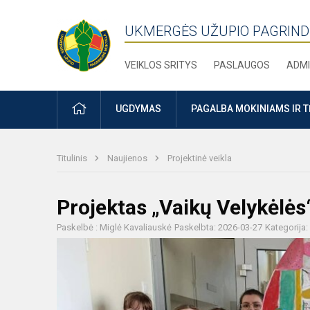
UKMERGĖS UŽUPIO PAGRIND
VEIKLOS SRITYS
PASLAUGOS
ADMI
PRADŽIA
UGDYMAS
PAGALBA MOKINIAMS IR 
Titulinis
Naujienos
Projektinė veikla
Projektas „Vaikų Velykėlės
Paskelbė : Miglė Kavaliauskė
Paskelbta: 2026-03-27
Kategorija: