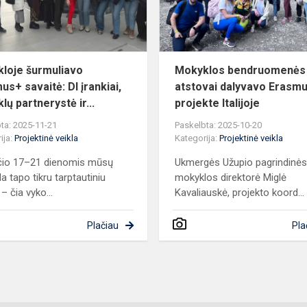
įrankiai,
mokyklų...
loje šurmuliavo
Mokyklos bendruomenės
us+ savaitė: DI įrankiai,
atstovai dalyvavo Erasm
ų partnerystė ir...
projekte Italijoje
ta: 2025-11-21
Paskelbta: 2025-10-20
ija:
Projektinė veikla
Kategorija:
Projektinė veikla
čio 17–21 dienomis mūsų
Ukmergės Užupio pagrindinė
a tapo tikru tarptautiniu
mokyklos direktorė Miglė
– čia vyko...
Kavaliauskė, projekto koord...
Plačiau
Pla