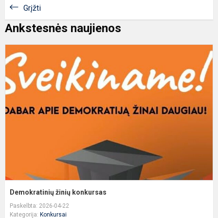
Grįžti
Ankstesnės naujienos
D
ž
k
Demokratinių žinių konkursas
Paskelbta: 2026-04-22
Kategorija:
Konkursai