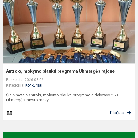
p
U
r
Antrokų mokymo plaukti programa Ukmergės rajone
Paskelbta: 2026-03-09
Kategorija:
Konkursai
Šiais metais antrokų mokymo plaukti programoje dalyvavo 250
Ukmergės miesto moky...
Plačiau