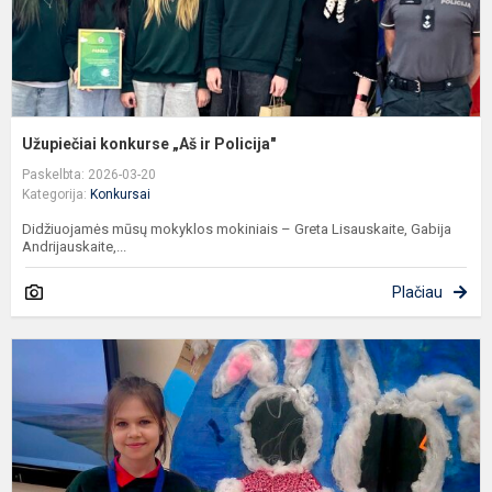
Užupiečiai konkurse „Aš ir Policija"
Paskelbta: 2026-03-20
Kategorija:
Konkursai
Didžiuojamės mūsų mokyklos mokiniais – Greta Lisauskaite, Gabija
Andrijauskaite,...
Plačiau
K
l
a
m