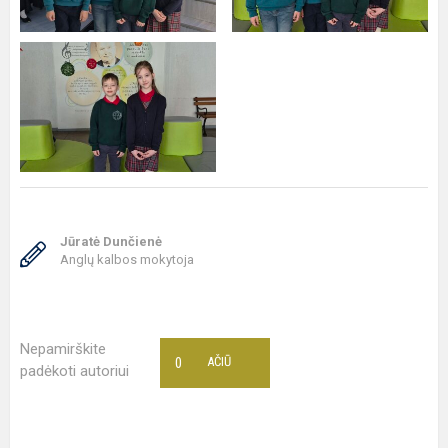
Jūratė Dunčienė
Anglų kalbos mokytoja
Nepamirškite
0
AČIŪ
padėkoti autoriui