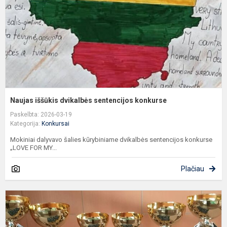
Naujas iššūkis dvikalbės sentencijos konkurse
Paskelbta: 2026-03-19
Kategorija:
Konkursai
Mokiniai dalyvavo šalies kūrybiniame dvikalbės sentencijos konkurse
„LOVE FOR MY...
Plačiau
A
m
p