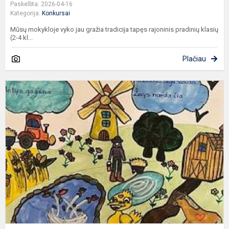
Paskelbta: 2026-04-16
Kategorija:
Konkursai
Mūsų mokykloje vyko jau gražia tradicija tapęs rajoninis pradinių klasių
(2-4 kl...
Plačiau
G
v
e
ir
s