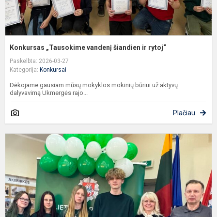
Konkursas „Tausokime vandenį šiandien ir rytoj“
Paskelbta: 2026-03-27
Kategorija:
Konkursai
Dėkojame gausiam mūsų mokyklos mokinių būriui už aktyvų
dalyvavimą Ukmergės rajo...
Plačiau
U
k
„
ir
P