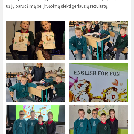
už jų paruošimą bei įkvėpimą siekti geriausių rezultatų.