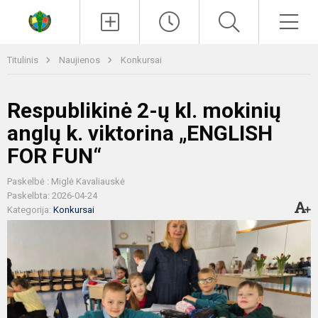
Paieška
Men
Titulinis
Naujienos
Konkursai
Respublikinė 2-ų kl. mokinių
anglų k. viktorina „ENGLISH
FOR FUN“
Paskelbė : Miglė Kavaliauskė
Paskelbta: 2026-04-24
Kategorija:
Konkursai