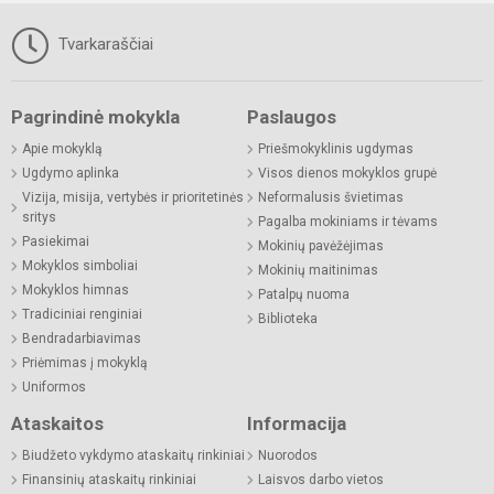
Tvarkaraščiai
Pagrindinė mokykla
Paslaugos
Apie mokyklą
Priešmokyklinis ugdymas
Ugdymo aplinka
Visos dienos mokyklos grupė
Vizija, misija, vertybės ir prioritetinės
Neformalusis švietimas
sritys
Pagalba mokiniams ir tėvams
Pasiekimai
Mokinių pavėžėjimas
Mokyklos simboliai
Mokinių maitinimas
Mokyklos himnas
Patalpų nuoma
Tradiciniai renginiai
Biblioteka
Bendradarbiavimas
Priėmimas į mokyklą
Uniformos
Ataskaitos
Informacija
Biudžeto vykdymo ataskaitų rinkiniai
Nuorodos
Finansinių ataskaitų rinkiniai
Laisvos darbo vietos