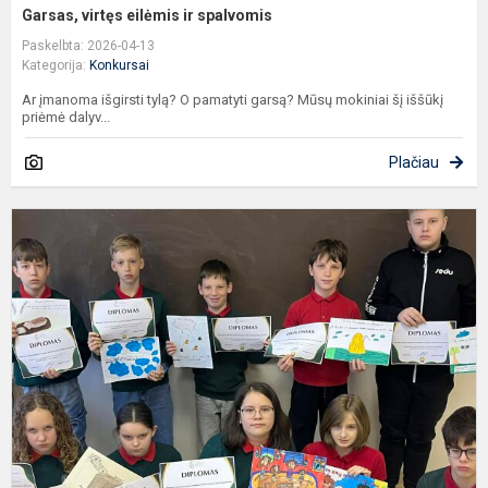
Garsas, virtęs eilėmis ir spalvomis
Paskelbta: 2026-04-13
Kategorija:
Konkursai
Ar įmanoma išgirsti tylą? O pamatyti garsą? Mūsų mokiniai šį iššūkį
priėmė dalyv...
Plačiau
K
a
k
p
p
n
ik
„
c
ni