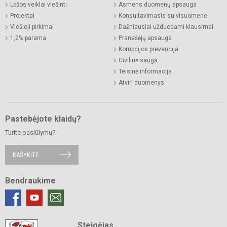
Lėšos veiklai viešinti
Asmens duomenų apsauga
Projektai
Konsultavimasis su visuomene
Viešieji pirkimai
Dažniausiai užduodami klausimai
1,2% parama
Pranešėjų apsauga
Korupcijos prevencija
Civilinė sauga
Teisinė informacija
Atviri duomenys
Pastebėjote klaidų?
Turite pasiūlymų?
RAŠYKITE
Bendraukime
Steigėjas