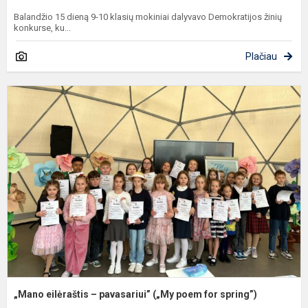
Balandžio 15 dieną 9-10 klasių mokiniai dalyvavo Demokratijos žinių
konkurse, ku...
Plačiau
„
e
–
p
(
p
f
s
„Mano eilėraštis – pavasariui” („My poem for spring”)