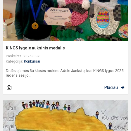
KINGS lygoje auksinis medalis
Paskelbta: 2026-03-20
Kategorija:
Konkursai
Didžiuojamės 3a klasės mokine Adele Jankute, kuri KINGS lygos 2025
rudens sesijo...
Plačiau
N
i
d
s
k