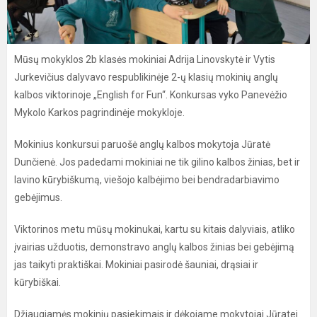
Mūsų mokyklos 2b klasės mokiniai Adrija Linovskytė ir Vytis
Jurkevičius dalyvavo respublikinėje 2-ų klasių mokinių anglų
kalbos viktorinoje „English for Fun“. Konkursas vyko Panevėžio
Mykolo Karkos pagrindinėje mokykloje.
Mokinius konkursui paruošė anglų kalbos mokytoja Jūratė
Dunčienė. Jos padedami mokiniai ne tik gilino kalbos žinias, bet ir
lavino kūrybiškumą, viešojo kalbėjimo bei bendradarbiavimo
gebėjimus.
Viktorinos metu mūsų mokinukai, kartu su kitais dalyviais, atliko
įvairias užduotis, demonstravo anglų kalbos žinias bei gebėjimą
jas taikyti praktiškai. Mokiniai pasirodė šauniai, drąsiai ir
kūrybiškai.
Džiaugiamės mokinių pasiekimais ir dėkojame mokytojai Jūratei