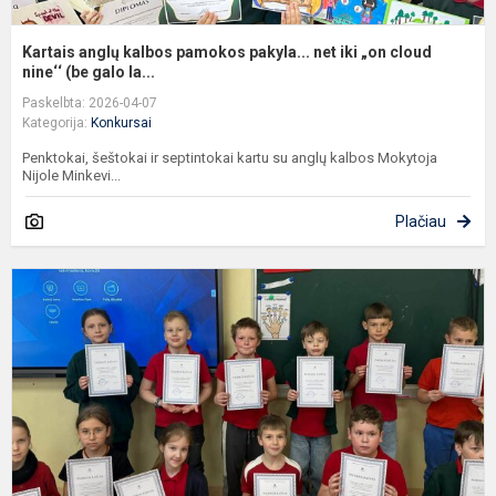
Kartais anglų kalbos pamokos pakyla... net iki „on cloud
nine‘‘ (be galo la...
Paskelbta: 2026-04-07
Kategorija:
Konkursai
Penktokai, šeštokai ir septintokai kartu su anglų kalbos Mokytoja
Nijole Minkevi...
Plačiau
K
„
v
š
ir
r