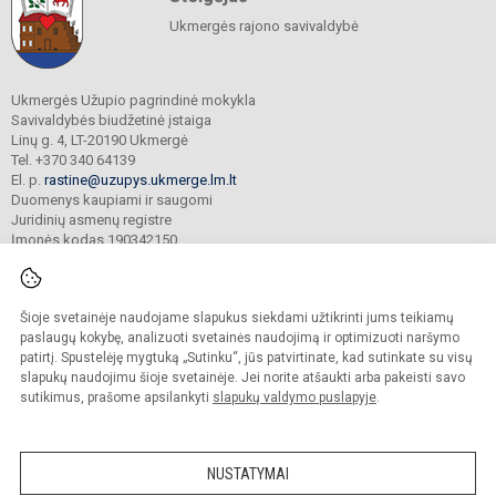
Ukmergės rajono savivaldybė
Ukmergės Užupio pagrindinė mokykla
Savivaldybės biudžetinė įstaiga
Linų g. 4, LT-20190 Ukmergė
Tel. +370 340 64139
El. p.
rastine@uzupys.ukmerge.lm.lt
Duomenys kaupiami ir saugomi
Juridinių asmenų registre
Įmonės kodas 190342150
Šioje svetainėje naudojame slapukus siekdami užtikrinti jums teikiamų
© 2022. Ukmergės Užupio pagrindinė mokykla. Visos teisės saugomos.
Kopijuoti turinį be raštiško įstaigos administracijos sutikimo griežtai draudžiama.
paslaugų kokybę, analizuoti svetainės naudojimą ir optimizuoti naršymo
patirtį. Spustelėję mygtuką „Sutinku“, jūs patvirtinate, kad sutinkate su visų
Prieinamumo paraiška
Slapukų valdymas
slapukų naudojimu šioje svetainėje. Jei norite atšaukti arba pakeisti savo
sutikimus, prašome apsilankyti
slapukų valdymo puslapyje
.
Sumanus būdas atnaujinti
mokyklos interneto
svetainę
NUSTATYMAI