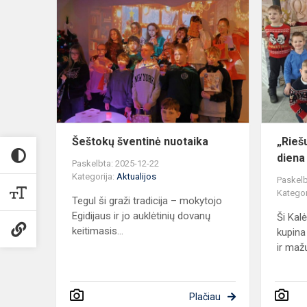
Šeštokų
šventinė
nuotaika
Šeštokų šventinė nuotaika
„Rieš
diena
Paskelbta: 2025-12-22
Kategorija:
Aktualijos
Paskelb
Kategor
Tegul ši graži tradicija – mokytojo
Egidijaus ir jo auklėtinių dovanų
Ši Kal
keitimasis...
kupina
ir mažų
Plačiau