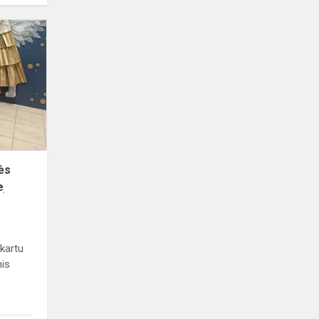
Kalėdinė
šypsena
pafrontės
vaiko,
senelio,
kario
veideׅ
ės
ׅ
 kartu
mis