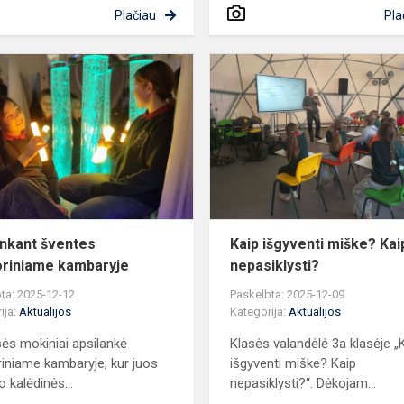
Plačiau
Pla
Pasitinkant
šventes
sensoriniame
kambaryje
inkant šventes
Kaip išgyventi miške? Kai
riniame kambaryje
nepasiklysti?
ta: 2025-12-12
Paskelbta: 2025-12-09
ija:
Aktualijos
Kategorija:
Aktualijos
sės mokiniai apsilankė
Klasės valandėlė 3a klasėje „
iniame kambaryje, kur juos
išgyventi miške? Kaip
o kalėdinės...
nepasiklysti?“. Dėkojam...