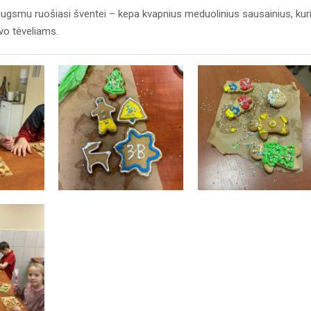
augsmu ruošiasi šventei – kepa kvapnius meduolinius sausainius, kur
vo tėveliams.