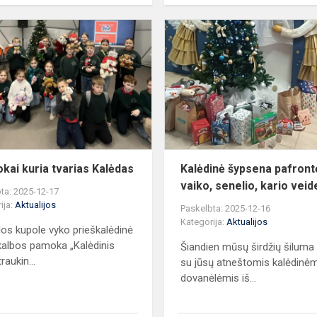
Trečiokai
kuria
tvarias
Kalėdas
s
okai kuria tvarias Kalėdas
Kalėdinė šypsena pafront
vaiko, senelio, kario veide
ta: 2025-12-17
ija:
Aktualijos
Paskelbta: 2025-12-16
Kategorija:
Aktualijos
os kupole vyko prieškalėdinė
kalbos pamoka „Kalėdinis
Šiandien mūsų širdžių šiluma
traukin...
su jūsų atneštomis kalėdinė
dovanėlėmis iš...