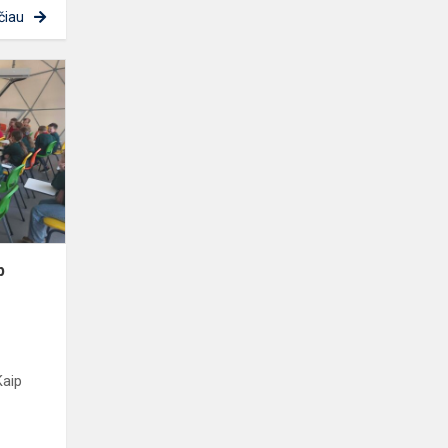
čiau
Kaip
išgyventi
miške?
Kaip
nepasiklysti?
p
Kaip