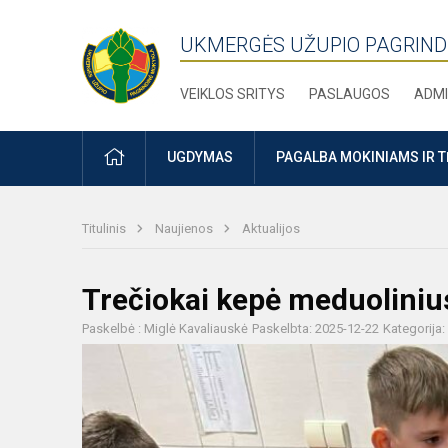
UKMERGĖS UŽUPIO PAGRIND
VEIKLOS SRITYS
PASLAUGOS
ADMI
PRADŽIA
UGDYMAS
PAGALBA MOKINIAMS IR 
Titulinis
Naujienos
Aktualijos
Trečiokai kepė meduoliniu
Paskelbė : Miglė Kavaliauskė
Paskelbta: 2025-12-22
Kategorija: