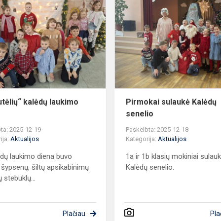
„Riešutėlių“
kalėdų
laukimo
diena
utėlių“ kalėdų laukimo
Pirmokai sulaukė Kalėdų
senelio
ta: 2025-12-19
Paskelbta: 2025-12-18
ija:
Aktualijos
Kategorija:
Aktualijos
ėdų laukimo diena buvo
1a ir 1b klasių mokiniai sulau
 šypsenų, šiltų apsikabinimų
Kalėdų senelio.
 stebuklų...
Plačiau
Pla