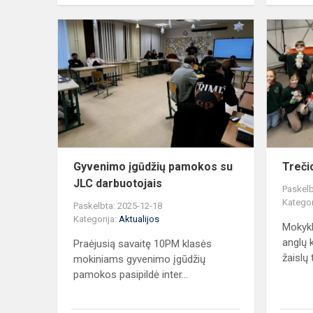
Gyvenimo
įgūdžių
pamokos
su
JLC
darbuotojai
Gyvenimo įgūdžių pamokos su
Treči
JLC darbuotojais
Paskelb
Kategor
Paskelbta: 2025-12-18
Kategorija:
Aktualijos
Mokykl
anglų 
Praėjusią savaitę 10PM klasės
žaislų 
mokiniams gyvenimo įgūdžių
pamokos pasipildė inter...