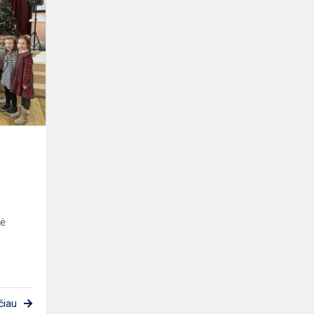
Pirmokai
sulaukė
Kalėdų
senelio
kė
čiau