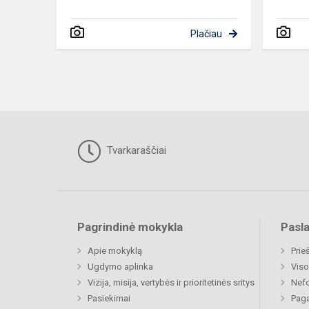
Plačiau
Tvarkaraščiai
Pagrindinė mokykla
Pasl
Apie mokyklą
Prie
Ugdymo aplinka
Viso
Vizija, misija, vertybės ir prioritetinės sritys
Nefo
Pasiekimai
Paga