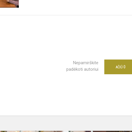
Nepamirškite
0
AČIŪ
padėkoti autoriui