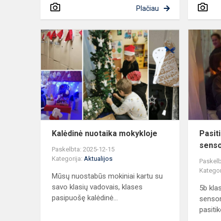
Plačiau
Kalėdinė
nuotaika
mokykloje
Kalėdinė nuotaika mokykloje
Pasit
senso
Paskelbta: 2025-12-15
Kategorija:
Aktualijos
Paskelb
Kategor
Mūsų nuostabūs mokiniai kartu su
savo klasių vadovais, klases
5b kla
pasipuošę kalėdinė...
sensor
pasitik