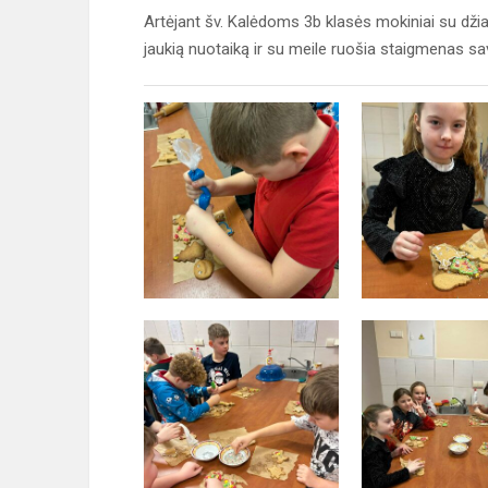
Artėjant šv. Kalėdoms 3b klasės mokiniai su dži
jaukią nuotaiką ir su meile ruošia staigmenas sa