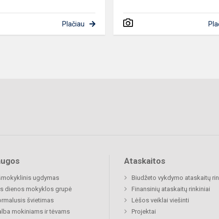
Plačiau
Pla
augos
Ataskaitos
šmokyklinis ugdymas
Biudžeto vykdymo ataskaitų rin
s dienos mokyklos grupė
Finansinių ataskaitų rinkiniai
rmalusis švietimas
Lėšos veiklai viešinti
lba mokiniams ir tėvams
Projektai