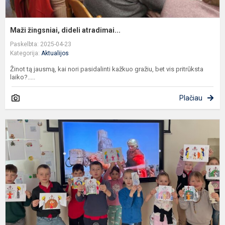
Maži žingsniai, dideli atradimai...
Paskelbta: 2025-04-23
Kategorija:
Aktualijos
Žinot tą jausmą, kai nori pasidalinti kažkuo gražiu, bet vis pritrūksta
laiko?.....
Plačiau
P
b
š
V