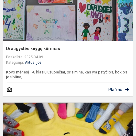
Draugystės knygų kūrimas
Paskelbta: 2025-04-09
Kategorija:
Aktualijos
Kovo mėnesį 1-8 klasių užupiečiai, prisiminę, kas yra patyčios, kokios
jos būna,...
Plačiau
P
D
s
d