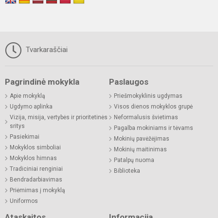
Tvarkaraščiai
Pagrindinė mokykla
Paslaugos
Apie mokyklą
Priešmokyklinis ugdymas
Ugdymo aplinka
Visos dienos mokyklos grupė
Vizija, misija, vertybės ir prioritetinės
Neformalusis švietimas
sritys
Pagalba mokiniams ir tėvams
Pasiekimai
Mokinių pavėžėjimas
Mokyklos simboliai
Mokinių maitinimas
Mokyklos himnas
Patalpų nuoma
Tradiciniai renginiai
Biblioteka
Bendradarbiavimas
Priėmimas į mokyklą
Uniformos
Ataskaitos
Informacija