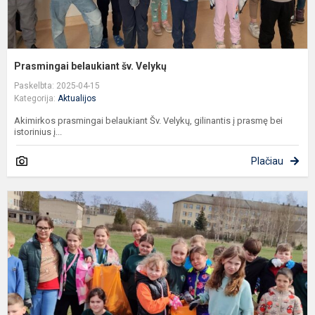
Prasmingai belaukiant šv. Velykų
Paskelbta: 2025-04-15
Kategorija:
Aktualijos
Akimirkos prasmingai belaukiant Šv. Velykų, gilinantis į prasmę bei
istorinius į...
Plačiau
T
„