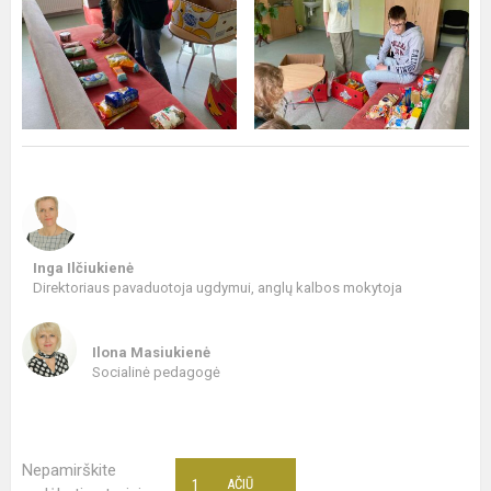
Inga Ilčiukienė
Direktoriaus pavaduotoja ugdymui, anglų kalbos mokytoja
Ilona Masiukienė
Socialinė pedagogė
Nepamirškite
1
AČIŪ