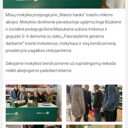
Mūsų mokykla prisijungė prie „Maisto banko“ maisto rinkimo
akcijos. Mokyklos direktorės pavaduotoja ugdymui Inga Ilčiukienė
ir socialinė pedagogė Ilona Masiukienė subūrė mokinius ir
gegužės 5–6 dienomis su šūkiu „Pasirašykime geriems
darbams!“ kvietė moksleivius, mokytojus ir visą bendruomenę
prisidėti prie pagalbos stokojantiems.
Dėkojame mokyklos bendruomenei už supratingumą niekada
nelikti abejingiems padedant kitiems.