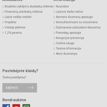
Biudžeto vykdymo ataskaitų rinkiniai
Nuorodos
Finansinių ataskaitų rinkiniai
Laisvos darbo vietos
Lėšos veiklai viešinti
Asmens duomenų apsauga
Projektai
Konsultavimasis su visuomene
Viešieji pirkimai
Dažniausiai užduodami klausimai
1,2% parama
Pranešėjų apsauga
Korupcijos prevencija
Civilinė sauga
Teisinė informacija
Atviri duomenys
Pastebėjote klaidų?
Turite pasiūlymų?
RAŠYKITE
Bendraukime