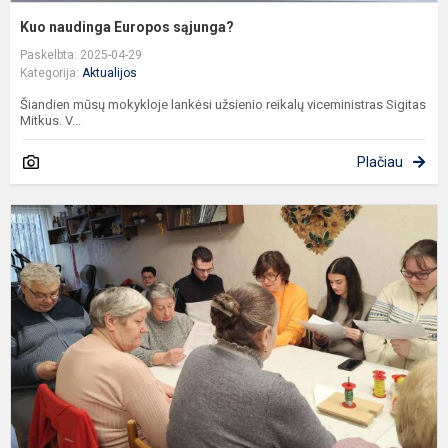
Kuo naudinga Europos sąjunga?
Paskelbta: 2025-04-29
Kategorija:
Aktualijos
Šiandien mūsų mokykloje lankėsi užsienio reikalų viceministras Sigitas
Mitkus. V...
Plačiau
M
ž
d
a