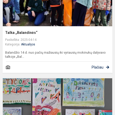
Talka „Balandinės“
Paskelbta: 2025-04-14
Kategorija:
Aktualijos
Balandžio 14 d. nuo pačių mažiausių iki vyriausių mokinukų dalyvavo
talkoje „Bal...
Plačiau
D
k
k