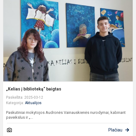
į
b
b
„Kelias į biblioteką“ baigtas
Paskelbta: 2025-03-12
Kategorija:
Aktualijos
Paskutiniai mokytojos Audronės Vainauskienės nurodymai, kabinant
paveikslus ir „...
Plačiau