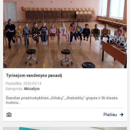
p
Tyrinėjom vandenyno pasaulį
Paskelbta: 2025-03-14
Kategorija:
Aktualijos
Šiandien priešmokyklinės „Giliukų“, „Riešutėlių“ grupės ir 3b klasės
mokinu...
Plačiau
„