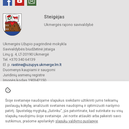
Steigėjas
Ukmergės rajono savivaldybė
Ukmergės Užupio pagrindinė mokykla
Savivaldybės biudžetinė įstaiga
Linų g. 4, LT-20190 Ukmergė
Tel. +370 340 64139
El. p.
rastine@uzupys.ukmerge.lm.lt
Duomenys kaupiami ir saugomi
Juridinių asmenų registre
Įmonės kodas 190342150
Šioje svetainėje naudojame slapukus siekdami užtikrinti jums teikiamų
© 2022. Ukmergės Užupio pagrindinė mokykla. Visos teisės saugomos.
Kopijuoti turinį be raštiško įstaigos administracijos sutikimo griežtai draudžiama.
paslaugų kokybę, analizuoti svetainės naudojimą ir optimizuoti naršymo
patirtį. Spustelėję mygtuką „Sutinku“, jūs patvirtinate, kad sutinkate su visų
Prieinamumo paraiška
Slapukų valdymas
slapukų naudojimu šioje svetainėje. Jei norite atšaukti arba pakeisti savo
sutikimus, prašome apsilankyti
slapukų valdymo puslapyje
.
Sumanus būdas atnaujinti
mokyklos interneto