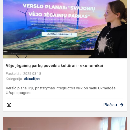
p
k
ir
e
Vėjo jėgainių parkų poveikis kultūrai ir ekonomikai
Paskelbta: 2025-03-18
Kategorija:
Aktualijos
Verslo planai ir jų pristatymas integruotos veiklos metu Ukmergės
Užupio pagrind...
Plačiau
T
v