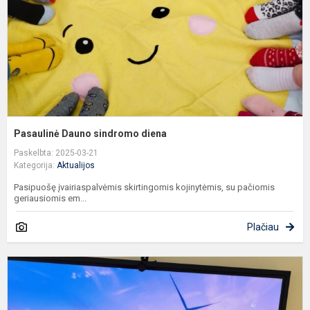
Pasaulinė Dauno sindromo diena
Paskelbta: 2025-03-21
Kategorija:
Aktualijos
Pasipuošę įvairiaspalvėmis skirtingomis kojinytėmis, su pačiomis
geriausiomis em...
Plačiau
V
j
p