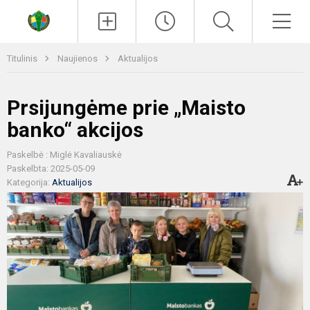
Paieška
Men
Titulinis
Naujienos
Aktualijos
Prsijungėme prie „Maisto
banko“ akcijos
Paskelbė : Miglė Kavaliauskė
Paskelbta: 2025-05-09
Kategorija:
Aktualijos