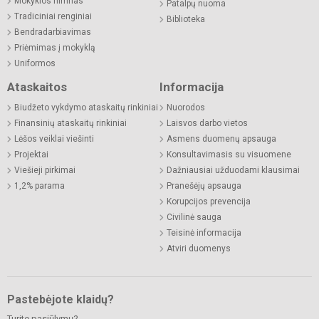
Mokyklos himnas
Patalpų nuoma
Tradiciniai renginiai
Biblioteka
Bendradarbiavimas
Priėmimas į mokyklą
Uniformos
Ataskaitos
Informacija
Biudžeto vykdymo ataskaitų rinkiniai
Nuorodos
Finansinių ataskaitų rinkiniai
Laisvos darbo vietos
Lėšos veiklai viešinti
Asmens duomenų apsauga
Projektai
Konsultavimasis su visuomene
Viešieji pirkimai
Dažniausiai užduodami klausimai
1,2% parama
Pranešėjų apsauga
Korupcijos prevencija
Civilinė sauga
Teisinė informacija
Atviri duomenys
Pastebėjote klaidų?
Turite pasiūlymų?