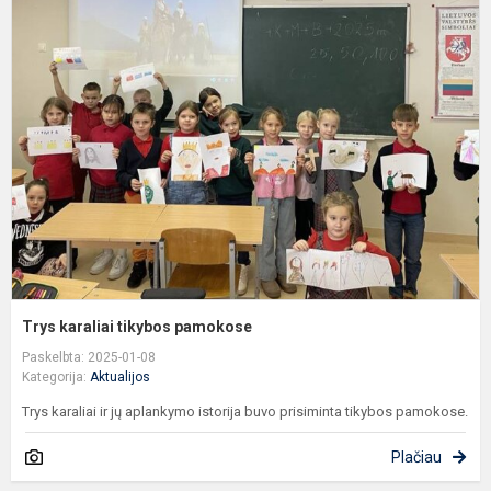
T
k
t
p
Trys karaliai tikybos pamokose
Paskelbta: 2025-01-08
Kategorija:
Aktualijos
Trys karaliai ir jų aplankymo istorija buvo prisiminta tikybos pamokose.
Plačiau