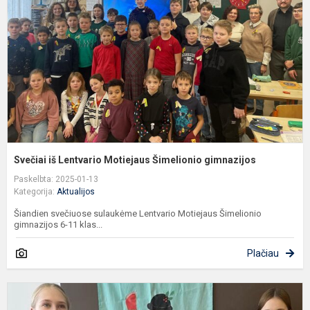
M
Š
g
Svečiai iš Lentvario Motiejaus Šimelionio gimnazijos
Paskelbta: 2025-01-13
Kategorija:
Aktualijos
Šiandien svečiuose sulaukėme Lentvario Motiejaus Šimelionio
gimnazijos 6-11 klas...
Plačiau
P
p