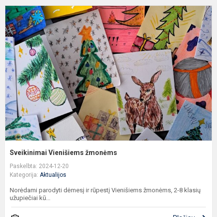
S
V
ž
Sveikinimai Vienišiems žmonėms
Paskelbta: 2024-12-20
Kategorija:
Aktualijos
Norėdami parodyti dėmesį ir rūpestį Vienišiems žmonėms, 2-8 klasių
užupiečiai kū...