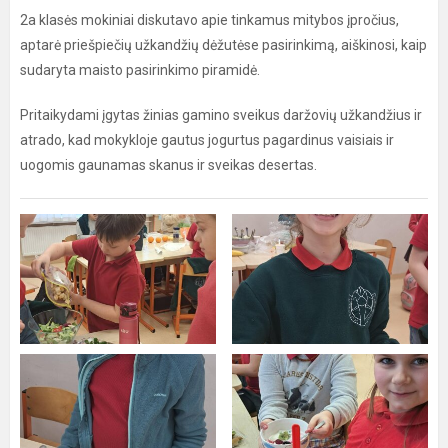
2a klasės mokiniai diskutavo apie tinkamus mitybos įpročius,
aptarė priešpiečių užkandžių dėžutėse pasirinkimą, aiškinosi, kaip
sudaryta maisto pasirinkimo piramidė.
Pritaikydami įgytas žinias gamino sveikus daržovių užkandžius ir
atrado, kad mokykloje gautus jogurtus pagardinus vaisiais ir
uogomis gaunamas skanus ir sveikas desertas.