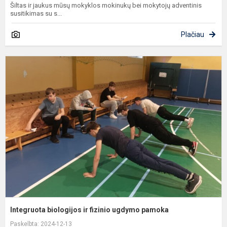
Šiltas ir jaukus mūsų mokyklos mokinukų bei mokytojų adventinis
susitikimas su s...
Plačiau
I
b
ir
f
u
p
Integruota biologijos ir fizinio ugdymo pamoka
Paskelbta: 2024-12-13