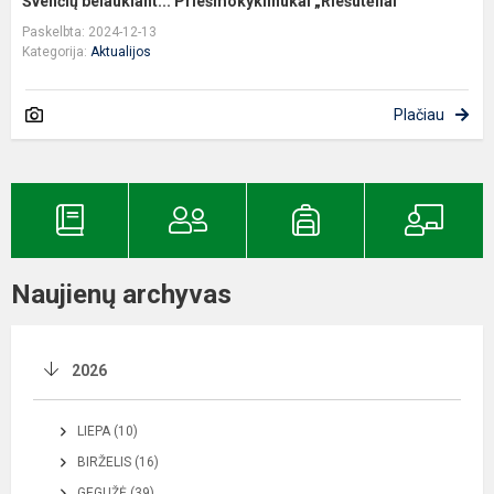
Švenčių belaukiant... Priešmokyklinukai „Riešutėliai“
Paskelbta: 2024-12-13
Kategorija:
Aktualijos
Plačiau
Naujienų archyvas
2026
LIEPA (10)
BIRŽELIS (16)
GEGUŽĖ (39)