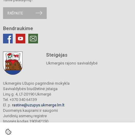
RAŠYKITE
Bendraukime
Steigėjas
Ukmergės rajono savivaldybė
Ukmergės Užupio pagrindinė mokykla
Savivaldybės biudžetinė įstaiga
Linų g. 4, LT-20190 Ukmergė
Tel. +370 340 64139
El. p.
rastine@uzupys.ukmerge.lm.lt
Duomenys kaupiami ir saugomi
Juridinių asmenų registre
Įmonės kodas 190342150