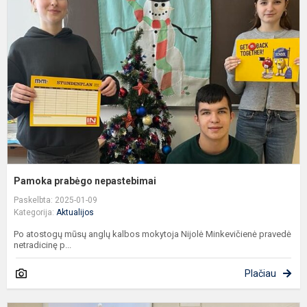
n
Pamoka prabėgo nepastebimai
Paskelbta: 2025-01-09
Kategorija:
Aktualijos
Po atostogų mūsų anglų kalbos mokytoja Nijolė Minkevičienė pravedė
netradicinę p...
Plačiau