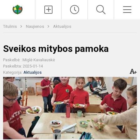
Paieška
Men
Titulinis
Naujienos
Aktualijos
Sveikos mitybos pamoka
Paskelbė : Miglė Kavaliauskė
Paskelbta: 2025-01-14
Kategorija:
Aktualijos