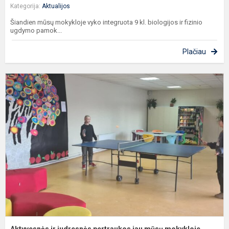
Kategorija:
Aktualijos
Šiandien mūsų mokykloje vyko integruota 9 kl. biologijos ir fizinio
ugdymo pamok...
Plačiau
A
ir
j
p
j
m
m
Aktyvesnės ir judresnės pertraukos jau mūsų mokykloje