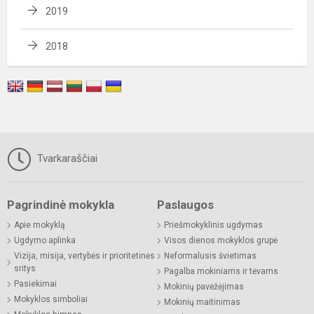
2019
2018
Tvarkaraščiai
Pagrindinė mokykla
Paslaugos
Apie mokyklą
Priešmokyklinis ugdymas
Ugdymo aplinka
Visos dienos mokyklos grupė
Vizija, misija, vertybės ir prioritetinės
Neformalusis švietimas
sritys
Pagalba mokiniams ir tėvams
Pasiekimai
Mokinių pavėžėjimas
Mokyklos simboliai
Mokinių maitinimas