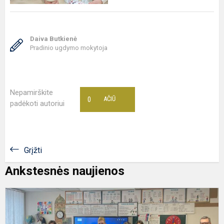
Daiva Butkienė
Pradinio ugdymo mokytoja
Nepamirškite
0
AČIŪ
padėkoti autoriui
Grįžti
Ankstesnės naujienos
S
i
L