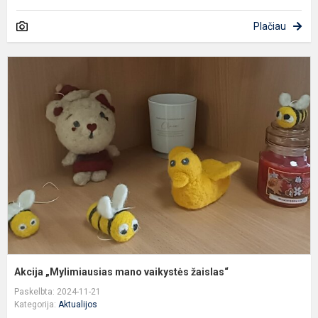
Plačiau
A
„
m
v
ž
Akcija „Mylimiausias mano vaikystės žaislas“
Paskelbta: 2024-11-21
Kategorija:
Aktualijos