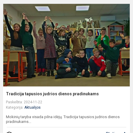
T
t
j
d
p
Tradicija tapusios judrios dienos pradinukams
Paskelbta: 2024-11-22
Kategorija:
Aktualijos
Mokinių taryba visada pilna idėjų. Tradicija tapusios judrios dienos
pradinukams...