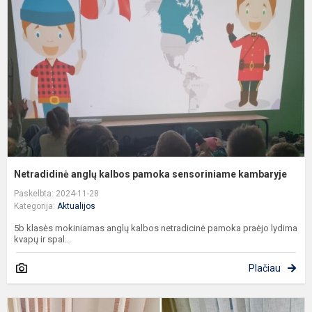
k
p
s
k
Netradidinė anglų kalbos pamoka sensoriniame kambaryje
Paskelbta: 2024-11-28
Kategorija:
Aktualijos
5b klasės mokiniamas anglų kalbos netradicinė pamoka praėjo lydima
kvapų ir spal...
Plačiau
G