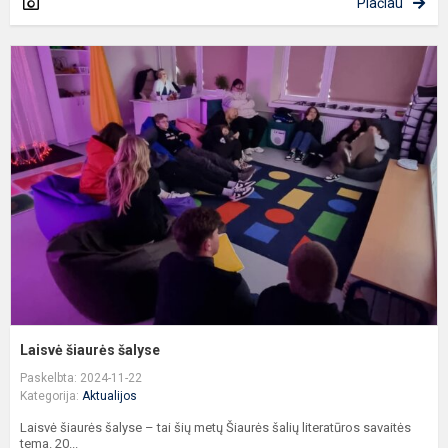
Plačiau
L
š
š
Laisvė šiaurės šalyse
Paskelbta: 2024-11-22
Kategorija:
Aktualijos
Laisvė šiaurės šalyse – tai šių metų Šiaurės šalių literatūros savaitės
tema. 20...