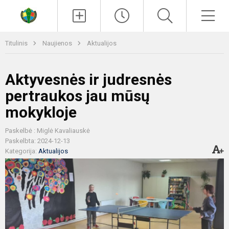
Paieška
Men
Titulinis
Naujienos
Aktualijos
Aktyvesnės ir judresnės
pertraukos jau mūsų
mokykloje
Paskelbė : Miglė Kavaliauskė
Paskelbta: 2024-12-13
Kategorija:
Aktualijos