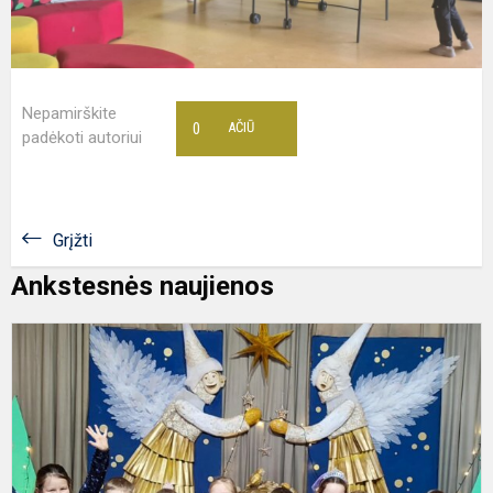
Nepamirškite
0
AČIŪ
padėkoti autoriui
Grįžti
Ankstesnės naujienos
Š
b
P
„