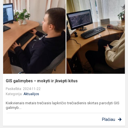
g
–
m
ir
į
k
GIS galimybes – mokyti ir įkvėpti kitus
Paskelbta: 2024-11-22
Kategorija:
Aktualijos
Kiekvienais metais trečiasis lapkričio trečiadienis skirtas parodyti GIS
galimyb...
Plačiau