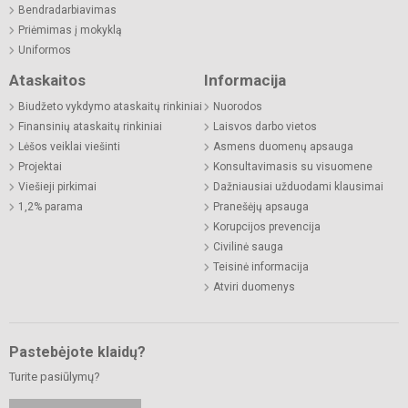
Bendradarbiavimas
Priėmimas į mokyklą
Uniformos
Ataskaitos
Informacija
Biudžeto vykdymo ataskaitų rinkiniai
Nuorodos
Finansinių ataskaitų rinkiniai
Laisvos darbo vietos
Lėšos veiklai viešinti
Asmens duomenų apsauga
Projektai
Konsultavimasis su visuomene
Viešieji pirkimai
Dažniausiai užduodami klausimai
1,2% parama
Pranešėjų apsauga
Korupcijos prevencija
Civilinė sauga
Teisinė informacija
Atviri duomenys
Pastebėjote klaidų?
Turite pasiūlymų?