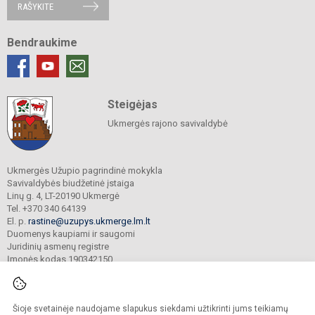
RAŠYKITE
Bendraukime
Steigėjas
Ukmergės rajono savivaldybė
Ukmergės Užupio pagrindinė mokykla
Savivaldybės biudžetinė įstaiga
Linų g. 4, LT-20190 Ukmergė
Tel. +370 340 64139
El. p.
rastine@uzupys.ukmerge.lm.lt
Duomenys kaupiami ir saugomi
Juridinių asmenų registre
Įmonės kodas 190342150
Šioje svetainėje naudojame slapukus siekdami užtikrinti jums teikiamų
© 2022. Ukmergės Užupio pagrindinė mokykla. Visos teisės saugomos.