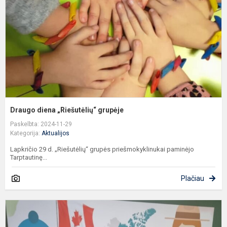
Draugo diena „Riešutėlių“ grupėje
Paskelbta: 2024-11-29
Kategorija:
Aktualijos
Lapkričio 29 d. „Riešutėlių“ grupės priešmokyklinukai paminėjo
Tarptautinę...
Plačiau
N
a