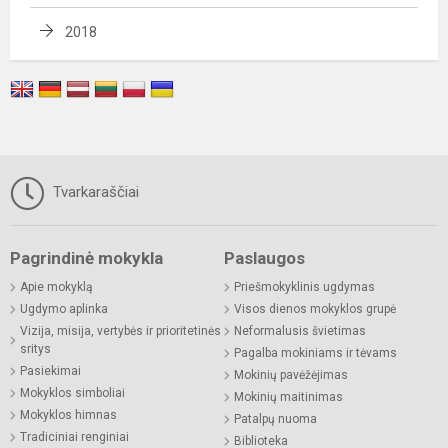
2018
Tvarkaraščiai
Pagrindinė mokykla
Paslaugos
Apie mokyklą
Priešmokyklinis ugdymas
Ugdymo aplinka
Visos dienos mokyklos grupė
Vizija, misija, vertybės ir prioritetinės
Neformalusis švietimas
sritys
Pagalba mokiniams ir tėvams
Pasiekimai
Mokinių pavėžėjimas
Mokyklos simboliai
Mokinių maitinimas
Mokyklos himnas
Patalpų nuoma
Tradiciniai renginiai
Biblioteka