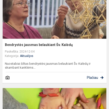
Bendrystės jausmas belaukiant Šv. Kalėdų
Paskelbta: 2024-12-04
Kategorija:
Aktualijos
Nuostabiai šiltas bendrystės jausmas belaukiant Šv. Kalėdų ir
skambant kanklėms...
Plačiau
D
d
„
g