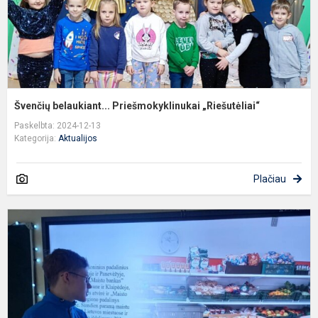
Švenčių belaukiant... Priešmokyklinukai „Riešutėliai“
Paskelbta: 2024-12-13
Kategorija:
Aktualijos
Plačiau
P
m
v
p