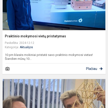
Praktinio mokymosi vietų pristatymas
Paskelbta: 2024-12-12
Kategorija:
Aktualijos
10 pm klasės mokiniai pristatė savo praktinio mokymosi vietas!
Šiandien mūsų 10...
Plačiau
B
j
b
Š
K