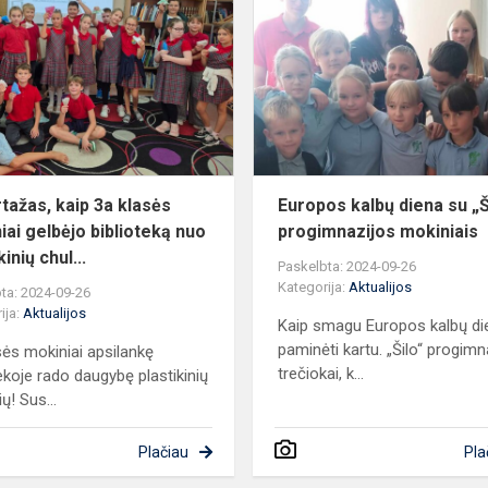
kaip
3a
klasės
mokiniai
gelbėjo
biblioteką
nuo...
tažas, kaip 3a klasės
Europos kalbų diena su „Š
iai gelbėjo biblioteką nuo
progimnazijos mokiniais
kinių chul...
Paskelbta: 2024-09-26
Kategorija:
Aktualijos
ta: 2024-09-26
ija:
Aktualijos
Kaip smagu Europos kalbų di
paminėti kartu. „Šilo“ progimn
sės mokiniai apsilankę
trečiokai, k...
tekoje rado daugybę plastikinių
ų! Sus...
Plačiau
Pla