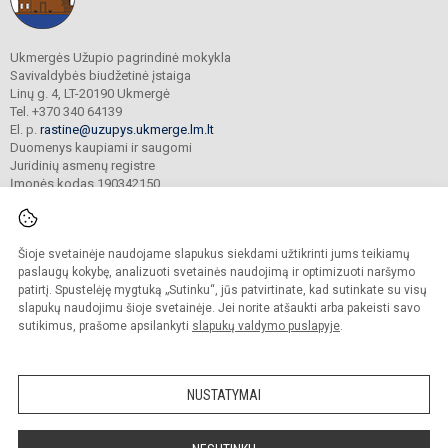
Ukmergės Užupio pagrindinė mokykla
Savivaldybės biudžetinė įstaiga
Linų g. 4, LT-20190 Ukmergė
Tel. +370 340 64139
El. p.
rastine@uzupys.ukmerge.lm.lt
Duomenys kaupiami ir saugomi
Juridinių asmenų registre
Įmonės kodas 190342150
Šioje svetainėje naudojame slapukus siekdami užtikrinti jums teikiamų
© 2022. Ukmergės Užupio pagrindinė mokykla. Visos teisės saugomos.
Kopijuoti turinį be raštiško įstaigos administracijos sutikimo griežtai draudžiama.
paslaugų kokybę, analizuoti svetainės naudojimą ir optimizuoti naršymo
patirtį. Spustelėję mygtuką „Sutinku“, jūs patvirtinate, kad sutinkate su visų
Prieinamumo paraiška
Slapukų valdymas
slapukų naudojimu šioje svetainėje. Jei norite atšaukti arba pakeisti savo
sutikimus, prašome apsilankyti
slapukų valdymo puslapyje
.
Sumanus būdas atnaujinti
mokyklos interneto
svetainę
NUSTATYMAI