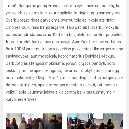
Turbūt dauguma jaunų žmonių pritartų vyresniems ir sutiktų, kad
yra svarbu visiems kartu kurti aplinką, kurioje augtų asmenybės.
Svarbu brėžti ribas patyčioms, svarbu toje aplinkoje atsirinkti
žmones, su kuriais bendraujame. Taip pat labai svarbu mokytis
paties bendradarbiavimo. Kad visa tai galėtume turėti ir puoselėti,
turime pradėti kiekvienas nuo savęs. Apie šias bei kitas vertybes
8a ir 10PM jaunimui kalbėjo į svečius pakviestas Ukmergės rajono
savivaldybės jaunimo reikalų koordinatorius Deividas Mickus.
Darbuotojas stengėsi mokiniams įkvėpti drąsos bandyti, noro
ieškoti, priminė apie dėkingumą tėvams ir mokytojams, pareigą
bei atsakomybę. Užupiečiai išgirdo ir naudingos informacijos apie
darbo galimybes, apie pramogas mieste, ką veikti, kai ,,nėra ką
veikti“, apie Jaunimo laisvalaikio centrą bei kitas užimtumo ir
kūrybines erdves.