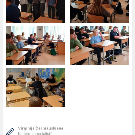
Virginija Černiauskienė
Karjeros specialistė