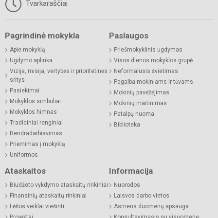
Tvarkaraščiai
Pagrindinė mokykla
Paslaugos
Apie mokyklą
Priešmokyklinis ugdymas
Ugdymo aplinka
Visos dienos mokyklos grupė
Vizija, misija, vertybės ir prioritetinės
Neformalusis švietimas
sritys
Pagalba mokiniams ir tėvams
Pasiekimai
Mokinių pavėžėjimas
Mokyklos simboliai
Mokinių maitinimas
Mokyklos himnas
Patalpų nuoma
Tradiciniai renginiai
Biblioteka
Bendradarbiavimas
Priėmimas į mokyklą
Uniformos
Ataskaitos
Informacija
Biudžeto vykdymo ataskaitų rinkiniai
Nuorodos
Finansinių ataskaitų rinkiniai
Laisvos darbo vietos
Lėšos veiklai viešinti
Asmens duomenų apsauga
Projektai
Konsultavimasis su visuomene