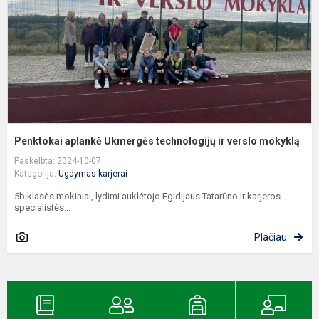
v
m
Penktokai aplankė Ukmergės technologijų ir verslo mokyklą
Paskelbta: 2024-10-07
Kategorija:
Ugdymas karjerai
5b klasės mokiniai, lydimi auklėtojo Egidijaus Tatarūno ir karjeros
specialistės...
Plačiau