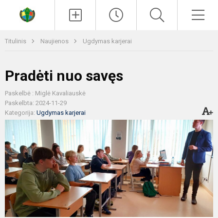
Paieška
Men
Titulinis
Naujienos
Ugdymas karjerai
Pradėti nuo savęs
Paskelbė : Miglė Kavaliauskė
Paskelbta: 2024-11-29
Kategorija:
Ugdymas karjerai