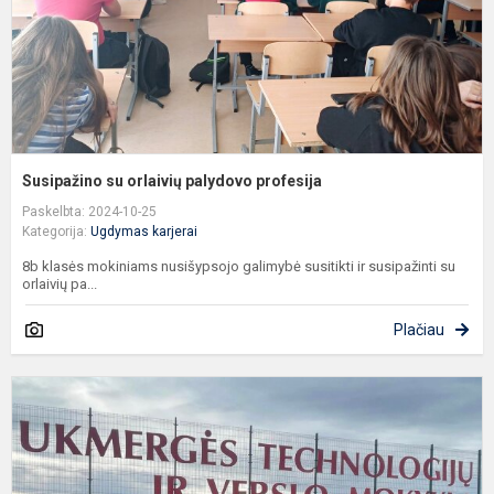
Susipažino su orlaivių palydovo profesija
Paskelbta: 2024-10-25
Kategorija:
Ugdymas karjerai
8b klasės mokiniams nusišypsojo galimybė susitikti ir susipažinti su
orlaivių pa...
Plačiau
P
a
U
t
ir