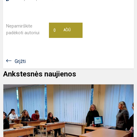
Nepamirškite
0
AČIŪ
padėkoti autoriui
Grįžti
Ankstesnės naujienos
S
s
s
d