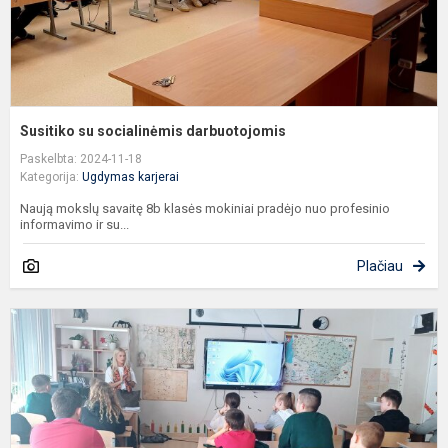
Susitiko su socialinėmis darbuotojomis
Paskelbta: 2024-11-18
Kategorija:
Ugdymas karjerai
Naują mokslų savaitę 8b klasės mokiniai pradėjo nuo profesinio
informavimo ir su...
Plačiau
S
s
o
p
p