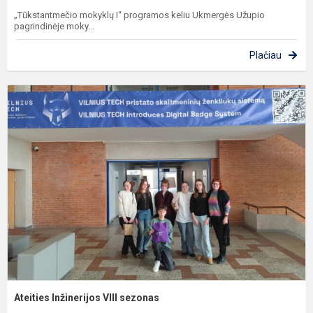
„Tūkstantmečio mokyklų I“ programos keliu Ukmergės Užupio
pagrindinėje moky...
Plačiau
A
I
V
s
Ateities Inžinerijos VIII sezonas