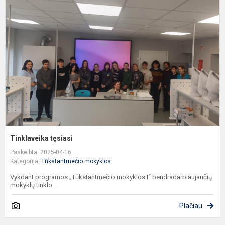
t
Tinklaveika tęsiasi
Paskelbta: 2025-04-16
Kategorija:
Tūkstantmečio mokyklos
Vykdant programos „Tūkstantmečio mokyklos I“ bendradarbiaujančių
mokyklų tinklo...
Plačiau