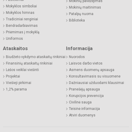
Mokinių pavėžėjimas
Mokyklos simboliai
Mokinių maitinimas
Mokyklos himnas
Patalpų nuoma
Tradiciniai renginiai
Biblioteka
Bendradarbiavimas
Priėmimas į mokyklą
Uniformos
Ataskaitos
Informacija
Biudžeto vykdymo ataskaitų rinkiniai
Nuorodos
Finansinių ataskaitų rinkiniai
Laisvos darbo vietos
Lėšos veiklai viešinti
Asmens duomenų apsauga
Projektai
Konsultavimasis su visuomene
Viešieji pirkimai
Dažniausiai užduodami klausimai
1,2% parama
Pranešėjų apsauga
Korupcijos prevencija
Civilinė sauga
Teisinė informacija
Atviri duomenys