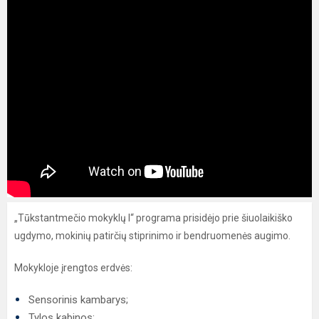
„Tūkstantmečio mokyklų I“ programa prisidėjo prie šiuolaikiško
ugdymo, mokinių patirčių stiprinimo ir bendruomenės augimo.
Mokykloje įrengtos erdvės:
Sensorinis kambarys;
Tylos kabinos;