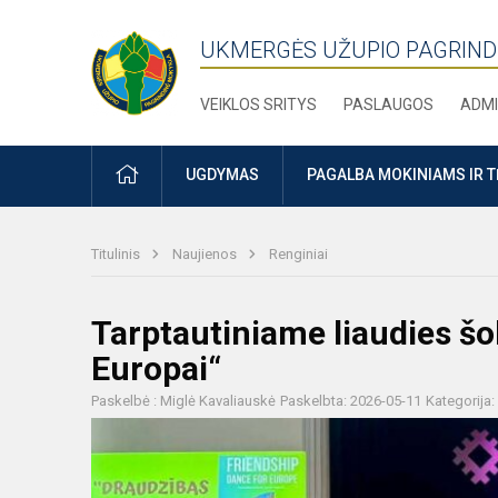
UKMERGĖS UŽUPIO PAGRIND
VEIKLOS SRITYS
PASLAUGOS
ADMI
PRADŽIA
UGDYMAS
PAGALBA MOKINIAMS IR 
Titulinis
Naujienos
Renginiai
Tarptautiniame liaudies šo
Europai“
Paskelbė : Miglė Kavaliauskė
Paskelbta: 2026-05-11
Kategorija: