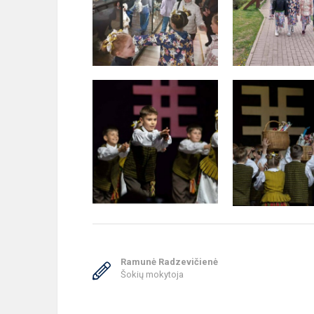
Ramunė Radzevičienė
Šokių mokytoja