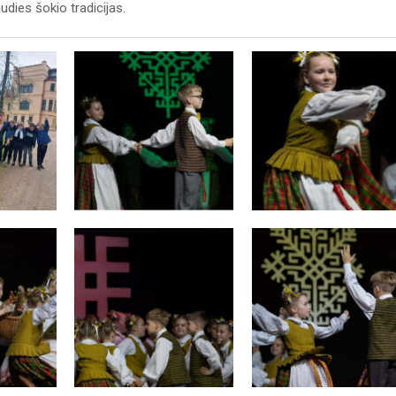
audies šokio tradicijas.