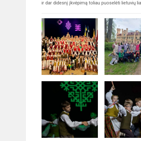
ir dar didesnį įkvėpimą toliau puoselėti lietuvių li