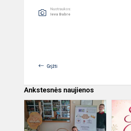
Nuotraukos:
Ieva Babre
Grįžti
Ankstesnės naujienos
Pilietiškum
žaidynės
mokykloje