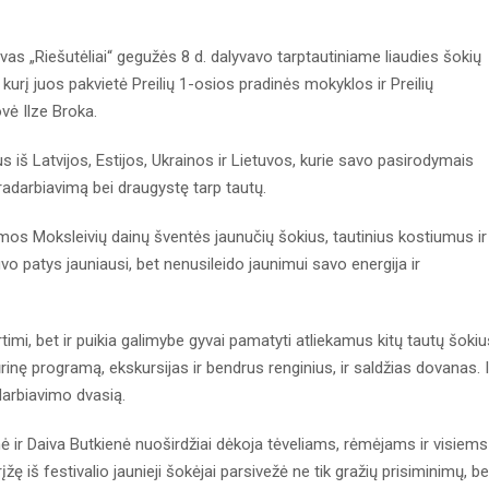
as „Riešutėliai“ gegužės 8 d. dalyvavo tarptautiniame liaudies šokių
į kurį juos pakvietė Preilių 1-osios pradinės mokyklos ir Preilių
vė Ilze Broka.
s iš Latvijos, Estijos, Ukrainos ir Lietuvos, kurie savo pasirodymais
dradarbiavimą bei draugystę tarp tautų.
simos Moksleivių dainų šventės jaunučių šokius, tautinius kostiumus ir
vo patys jauniausi, bet nenusileido jaunimui savo energija ir
timi, bet ir puikia galimybe gyvai pamatyti atliekamus kitų tautų šokiu
rinę programą, ekskursijas ir bendrus renginius, ir saldžias dovanas. I
adarbiavimo dvasią.
ė ir Daiva Butkienė nuoširdžiai dėkoja tėveliams, rėmėjams ir visiems
ę iš festivalio jaunieji šokėjai parsivežė ne tik gražių prisiminimų, be