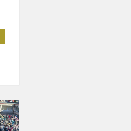
Meninio
ugdymo
dienos
mūsų
mokykloje