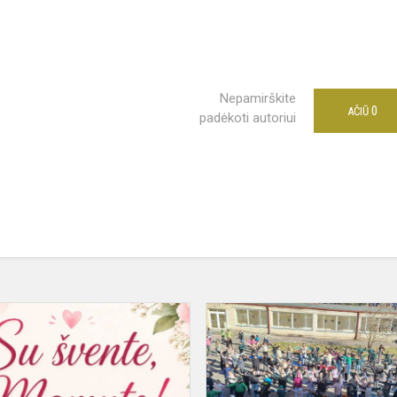
Nepamirškite
0
AČIŪ
padėkoti autoriui
o
Mamytės
diena