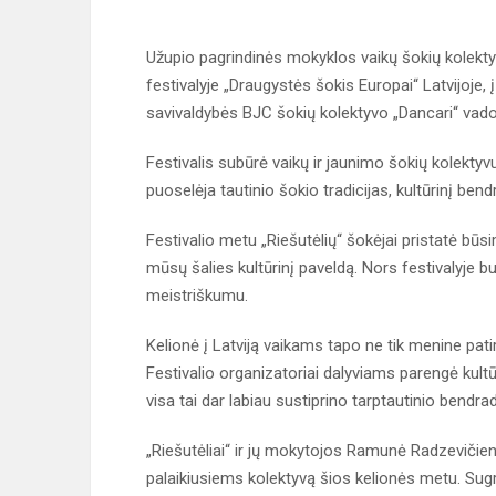
Užupio pagrindinės mokyklos vaikų šokių kolektyv
festivalyje „Draugystės šokis Europai“ Latvijoje, 
savivaldybės BJC šokių kolektyvo „Dancari“ vado
Festivalis subūrė vaikų ir jaunimo šokių kolektyvu
puoselėja tautinio šokio tradicijas, kultūrinį ben
Festivalio metu „Riešutėlių“ šokėjai pristatė bū
mūsų šalies kultūrinį paveldą. Nors festivalyje bu
meistriškumu.
Kelionė į Latviją vaikams tapo ne tik menine patir
Festivalio organizatoriai dalyviams parengė kultū
visa tai dar labiau sustiprino tarptautinio bendr
„Riešutėliai“ ir jų mokytojos Ramunė Radzevičien
palaikiusiems kolektyvą šios kelionės metu. Sugrįž