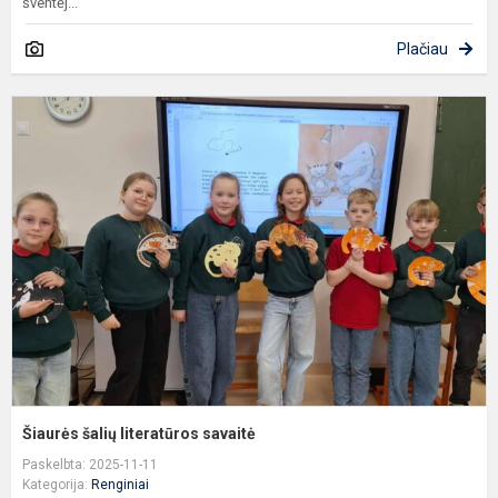
šventėj...
Plačiau
Š
š
l
s
Šiaurės šalių literatūros savaitė
Paskelbta: 2025-11-11
Kategorija:
Renginiai