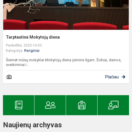
Tarptautinė Mokytojų diena
Paskelbta: 2025-10-03
Kategorija:
Renginiai
Šiemet mūsų mokyklai Mokytojų diena įsimins ilgam. Šokiai, dainos,
sveikinimai i...
Plačiau
Naujienų archyvas