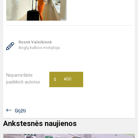
Rusnė Valeikienė
Anglų kalbos mokytoja
Nepamirškite
0
AČIŪ
padėkoti autoriui
Grįžti
Ankstesnės naujienos
U