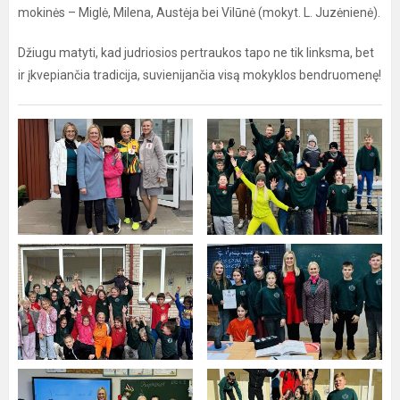
mokinės – Miglė, Milena, Austėja bei Vilūnė (mokyt. L. Juzėnienė).
Džiugu matyti, kad judriosios pertraukos tapo ne tik linksma, bet
ir įkvepiančia tradicija, suvienijančia visą mokyklos bendruomenę!