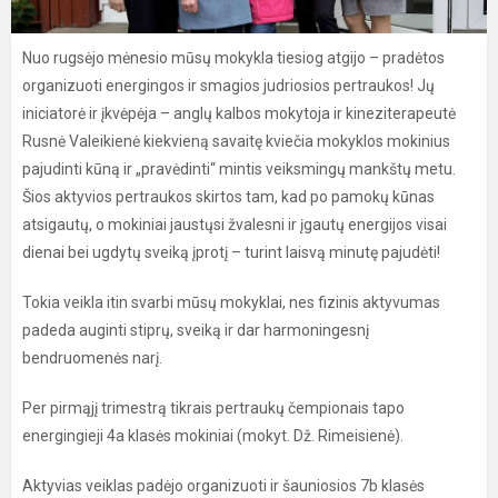
Nuo rugsėjo mėnesio mūsų mokykla tiesiog atgijo – pradėtos
organizuoti energingos ir smagios judriosios pertraukos! Jų
iniciatorė ir įkvėpėja – anglų kalbos mokytoja ir kineziterapeutė
Rusnė Valeikienė kiekvieną savaitę kviečia mokyklos mokinius
pajudinti kūną ir „pravėdinti“ mintis veiksmingų mankštų metu.
Šios aktyvios pertraukos skirtos tam, kad po pamokų kūnas
atsigautų, o mokiniai jaustųsi žvalesni ir įgautų energijos visai
dienai bei ugdytų sveiką įprotį – turint laisvą minutę pajudėti!
Tokia veikla itin svarbi mūsų mokyklai, nes fizinis aktyvumas
padeda auginti stiprų, sveiką ir dar harmoningesnį
bendruomenės narį.
Per pirmąjį trimestrą tikrais pertraukų čempionais tapo
energingieji 4a klasės mokiniai (mokyt. Dž. Rimeisienė).
Aktyvias veiklas padėjo organizuoti ir šauniosios 7b klasės