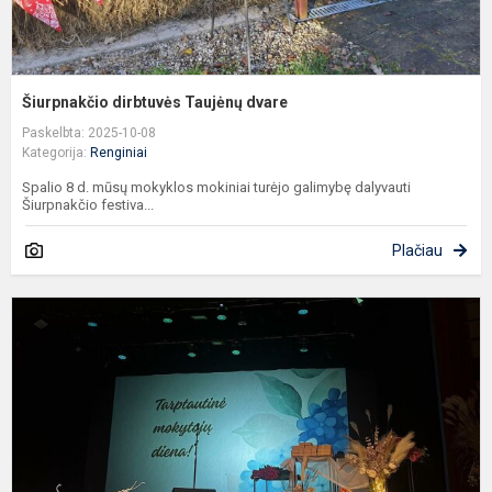
Šiurpnakčio dirbtuvės Taujėnų dvare
Paskelbta: 2025-10-08
Kategorija:
Renginiai
Spalio 8 d. mūsų mokyklos mokiniai turėjo galimybę dalyvauti
Šiurpnakčio festiva...
Plačiau
T
M
d