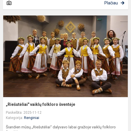
Plačiau
„
v
f
š
„Riešutėliai" vaiklų folkloro šventėje
Paskelbta: 2025-11-12
Kategorija:
Renginiai
Šiandien mūsų „Riešutėliai“ dalyvavo labai gražioje vaiklų folkloro