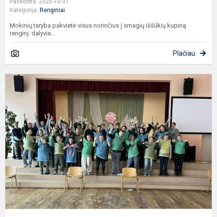
Paskelbta: 2025-10-31
Kategorija:
Renginiai
Mokinių taryba pakvietė visus norinčius į smagių iššūkių kupiną
renginį: dalyvia...
Plačiau
P
k