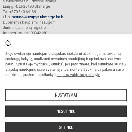
Savivaldybės biudžetinė įstaiga
Linų g. 4, LT-20190 Ukmergė
Tel. +370 340 64139
El. p.
rastine@uzupys.ukmerge.lm.lt
Duomenys kaupiami ir saugomi
Juridinių asmenų registre
Įmonės kodas 190342150
Šioje svetainėje naudojame slapukus siekdami užtikrinti jums teikiamų
© 2022. Ukmergės Užupio pagrindinė mokykla. Visos teisės saugomos.
Kopijuoti turinį be raštiško įstaigos administracijos sutikimo griežtai draudžiama.
paslaugų kokybę, analizuoti svetainės naudojimą ir optimizuoti naršymo
patirtį. Spustelėję mygtuką „Sutinku“, jūs patvirtinate, kad sutinkate su visų
Prieinamumo paraiška
Slapukų valdymas
slapukų naudojimu šioje svetainėje. Jei norite atšaukti arba pakeisti savo
sutikimus, prašome apsilankyti
slapukų valdymo puslapyje
.
Sumanus būdas atnaujinti
mokyklos interneto
svetainę
NUSTATYMAI
NESUTINKU
SUTINKU