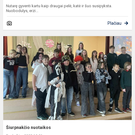
Nutarę gyventi kartu kaip draugai pelė, katė ir šuo susipyksta.
Nuobodulys, erzi...
Plačiau
Š
n
Šiurpnakčio nuotaikos