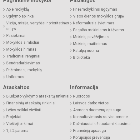
Pagrindinė mokykla
Paslaugos
Apie mokyklą
Priešmokyklinis ugdymas
Ugdymo aplinka
Visos dienos mokyklos grupė
Vizija, misija, vertybės ir prioritetinės
Neformalusis švietimas
sritys
Pagalba mokiniams ir tėvams
Pasiekimai
Mokinių pavėžėjimas
Mokyklos simboliai
Mokinių maitinimas
Mokyklos himnas
Patalpų nuoma
Tradiciniai renginiai
Biblioteka
Bendradarbiavimas
Priėmimas į mokyklą
Uniformos
Ataskaitos
Informacija
Biudžeto vykdymo ataskaitų rinkiniai
Nuorodos
Finansinių ataskaitų rinkiniai
Laisvos darbo vietos
Lėšos veiklai viešinti
Asmens duomenų apsauga
Projektai
Konsultavimasis su visuomene
Viešieji pirkimai
Dažniausiai užduodami klausimai
1,2% parama
Pranešėjų apsauga
Korupcijos prevencija