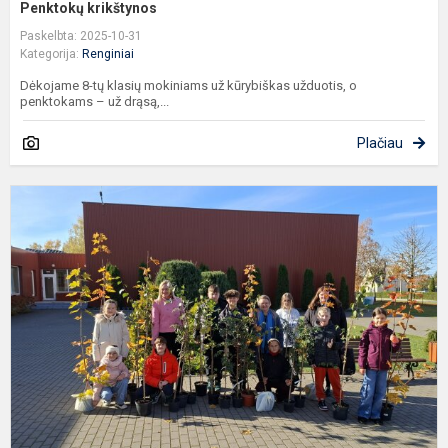
Penktokų krikštynos
Paskelbta: 2025-10-31
Kategorija:
Renginiai
Dėkojame 8-tų klasių mokiniams už kūrybiškas užduotis, o
penktokams – už drąsą,...
Plačiau
M
s
a
s
v
m
b