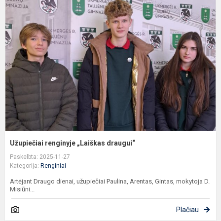
r
„
d
Užupiečiai renginyje „Laiškas draugui“
Paskelbta: 2025-11-27
Kategorija:
Renginiai
Artėjant Draugo dienai, užupiečiai Paulina, Arentas, Gintas, mokytoja D.
Misiūni...
Plačiau