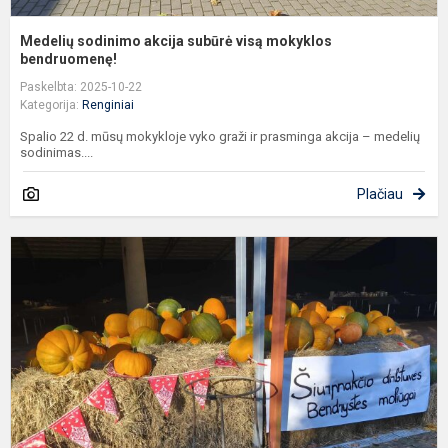
Medelių sodinimo akcija subūrė visą mokyklos
bendruomenę!
Paskelbta: 2025-10-22
Kategorija:
Renginiai
Spalio 22 d. mūsų mokykloje vyko graži ir prasminga akcija – medelių
sodinimas....
Plačiau
Š
d
T
d