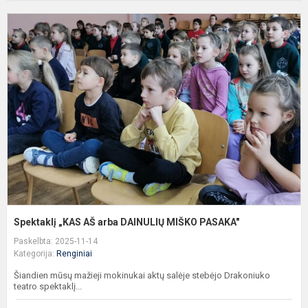
S
„
A
a
D
M
P
Spektaklį „KAS AŠ arba DAINULIŲ MIŠKO PASAKA"
Paskelbta: 2025-11-14
Kategorija:
Renginiai
Šiandien mūsų mažieji mokinukai aktų salėje stebėjo Drakoniuko
teatro spektaklį...