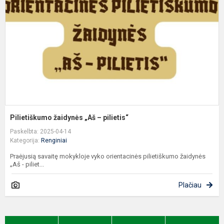
–
p
Pilietiškumo žaidynės „Aš – pilietis“
Paskelbta: 2025-04-14
Kategorija:
Renginiai
Praėjusią savaitę mokykloje vyko orientacinės pilietiškumo žaidynės
„Aš - piliet...
Plačiau