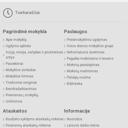
Tvarkaraščiai
Pagrindinė mokykla
Paslaugos
Apie mokyklą
Priešmokyklinis ugdymas
Ugdymo aplinka
Visos dienos mokyklos grupė
Vizija, misija, vertybės ir prioritetinės
Neformalusis švietimas
sritys
Pagalba mokiniams ir tėvams
Pasiekimai
Mokinių pavėžėjimas
Mokyklos simboliai
Mokinių maitinimas
Mokyklos himnas
Patalpų nuoma
Tradiciniai renginiai
Biblioteka
Bendradarbiavimas
Priėmimas į mokyklą
Uniformos
Ataskaitos
Informacija
Biudžeto vykdymo ataskaitų rinkiniai
Nuorodos
Finansinių ataskaitų rinkiniai
Laisvos darbo vietos