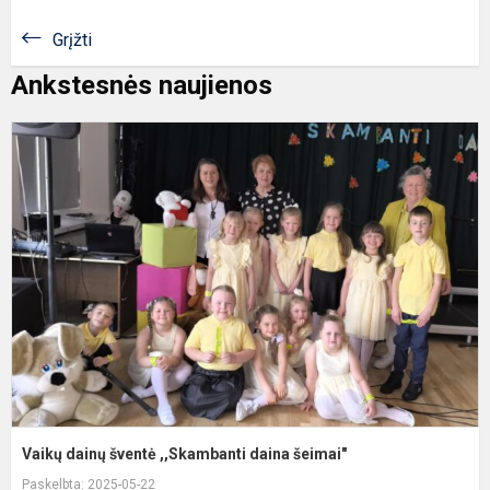
Grįžti
Ankstesnės naujienos
V
d
š
,
d
š
Vaikų dainų šventė ,,Skambanti daina šeimai"
Paskelbta: 2025-05-22