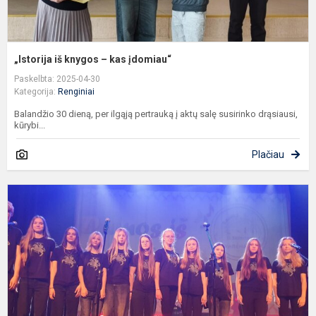
„Istorija iš knygos – kas įdomiau“
Paskelbta: 2025-04-30
Kategorija:
Renginiai
Balandžio 30 dieną, per ilgąją pertrauką į aktų salę susirinko drąsiausi,
kūrybi...
Plačiau
D
f
„
i
t