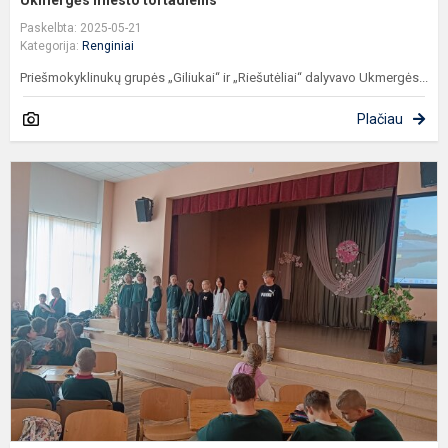
Ukmergės miesto tortadienis
Paskelbta: 2025-05-21
Kategorija:
Renginiai
Priešmokyklinukų grupės „Giliukai“ ir „Riešutėliai“ dalyvavo Ukmergės...
Plačiau
S
a
k
ir
k
š