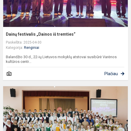
Dainų festivalis „Dainos iš tremties“
Paskelbta: 2025-04-30
Kategorija:
Renginiai
Balandžio 30 d., 22-ių Lietuvos mokyklų atstovai susibūrė Varėnos
kultūros centr...
Plačiau
R
„Į
p
š
r