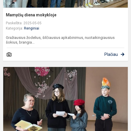
Mamyčių diena mokykloje
Paskelbta: 2025-05-05
Kategorija:
Renginiai
Gražiausius žodelius, šilčiausius apkabinimus, nuotaikingiausius
šokius, brangia...
Plačiau
„
i
k
–
k
į