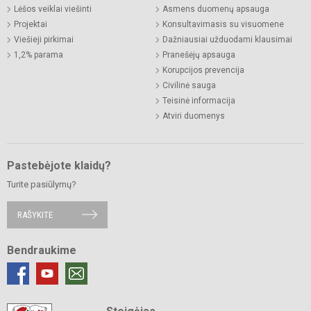
Lėšos veiklai viešinti
Asmens duomenų apsauga
Projektai
Konsultavimasis su visuomene
Viešieji pirkimai
Dažniausiai užduodami klausimai
1,2% parama
Pranešėjų apsauga
Korupcijos prevencija
Civilinė sauga
Teisinė informacija
Atviri duomenys
Pastebėjote klaidų?
Turite pasiūlymų?
RAŠYKITE
Bendraukime