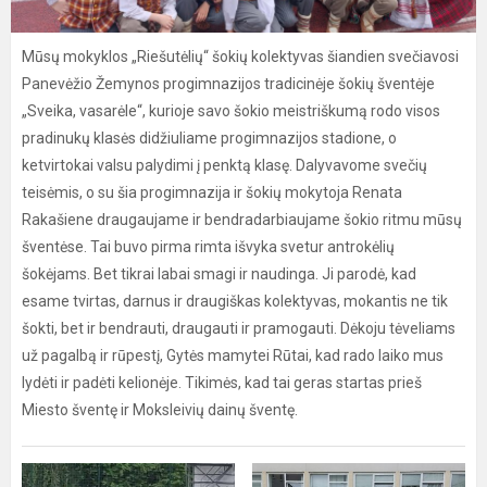
Mūsų mokyklos „Riešutėlių“ šokių kolektyvas šiandien svečiavosi
Panevėžio Žemynos progimnazijos tradicinėje šokių šventėje
„Sveika, vasarėle“, kurioje savo šokio meistriškumą rodo visos
pradinukų klasės didžiuliame progimnazijos stadione, o
ketvirtokai valsu palydimi į penktą klasę. Dalyvavome svečių
teisėmis, o su šia progimnazija ir šokių mokytoja Renata
Rakašiene draugaujame ir bendradarbiaujame šokio ritmu mūsų
šventėse. Tai buvo pirma rimta išvyka svetur antrokėlių
šokėjams. Bet tikrai labai smagi ir naudinga. Ji parodė, kad
esame tvirtas, darnus ir draugiškas kolektyvas, mokantis ne tik
šokti, bet ir bendrauti, draugauti ir pramogauti. Dėkoju tėveliams
už pagalbą ir rūpestį, Gytės mamytei Rūtai, kad rado laiko mus
lydėti ir padėti kelionėje. Tikimės, kad tai geras startas prieš
Miesto šventę ir Moksleivių dainų šventę.