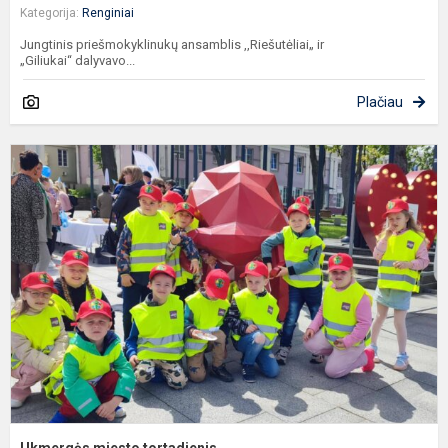
Kategorija:
Renginiai
Jungtinis priešmokyklinukų ansamblis ,,Riešutėliai„ ir
„Giliukai“ dalyvavo...
Plačiau
U
m
t