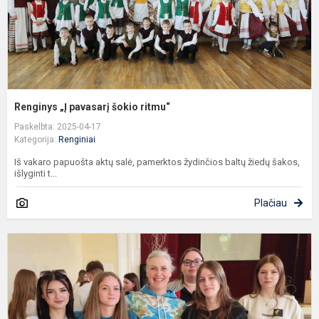
Renginys „Į pavasarį šokio ritmu“
Paskelbta: 2025-04-17
Kategorija:
Renginiai
Iš vakaro papuošta aktų salė, pamerktos žydinčios baltų žiedų šakos,
išlyginti t...
Plačiau
G
n
–
U
s