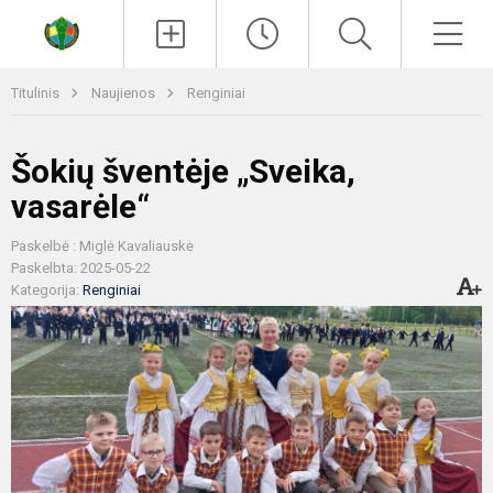
Paieška
Men
Titulinis
Naujienos
Renginiai
Šokių šventėje „Sveika,
vasarėle“
Paskelbė : Miglė Kavaliauskė
Paskelbta: 2025-05-22
Kategorija:
Renginiai