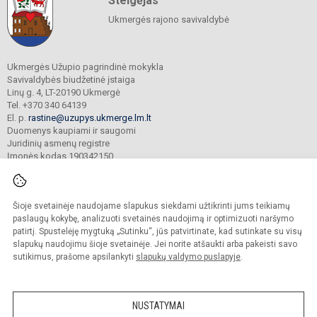
Steigėjas
Ukmergės rajono savivaldybė
Ukmergės Užupio pagrindinė mokykla
Savivaldybės biudžetinė įstaiga
Linų g. 4, LT-20190 Ukmergė
Tel. +370 340 64139
El. p.
rastine@uzupys.ukmerge.lm.lt
Duomenys kaupiami ir saugomi
Juridinių asmenų registre
Įmonės kodas 190342150
Šioje svetainėje naudojame slapukus siekdami užtikrinti jums teikiamų
© 2022. Ukmergės Užupio pagrindinė mokykla. Visos teisės saugomos.
Kopijuoti turinį be raštiško įstaigos administracijos sutikimo griežtai draudžiama.
paslaugų kokybę, analizuoti svetainės naudojimą ir optimizuoti naršymo
patirtį. Spustelėję mygtuką „Sutinku“, jūs patvirtinate, kad sutinkate su visų
Prieinamumo paraiška
Slapukų valdymas
slapukų naudojimu šioje svetainėje. Jei norite atšaukti arba pakeisti savo
sutikimus, prašome apsilankyti
slapukų valdymo puslapyje
.
Sumanus būdas atnaujinti
mokyklos interneto
svetainę
NUSTATYMAI