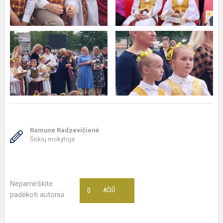
Ramunė Radzevičienė
Šokių mokytoja
Nepamirškite
0
AČIŪ
padėkoti autoriui