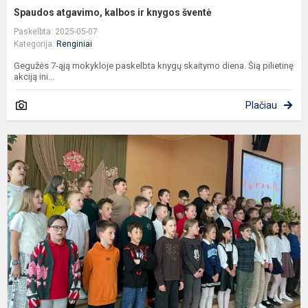
Spaudos atgavimo, kalbos ir knygos šventė
Paskelbta: 2025-05-07
Kategorija:
Renginiai
Gegužės 7-ąją mokykloje paskelbta knygų skaitymo diena. Šią pilietinę
akciją ini...
Plačiau
M
d
m