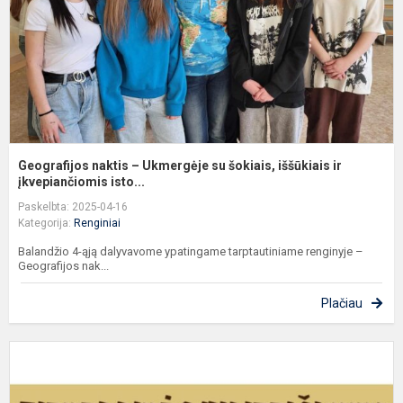
š
i
ir
įk
Geografijos naktis – Ukmergėje su šokiais, iššūkiais ir
įkvepiančiomis isto...
Paskelbta: 2025-04-16
Kategorija:
Renginiai
Balandžio 4-ąją dalyvavome ypatingame tarptautiniame renginyje –
Geografijos nak...
Plačiau
P
ž
„