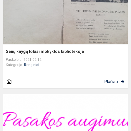
Senų knygų lobiai mokyklos bibliotekoje
Paskelbta: 2021-02-12
Kategorija:
Renginiai
Plačiau
P
a
A
u
u