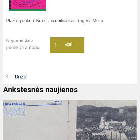
Plakatą sukūrė Brazilijos dailininkas Rogeris Mello
Nepamirškite
1
AČIŪ
padėkoti autoriui
Grįžti
Ankstesnės naujienos
S
k
l
m
b