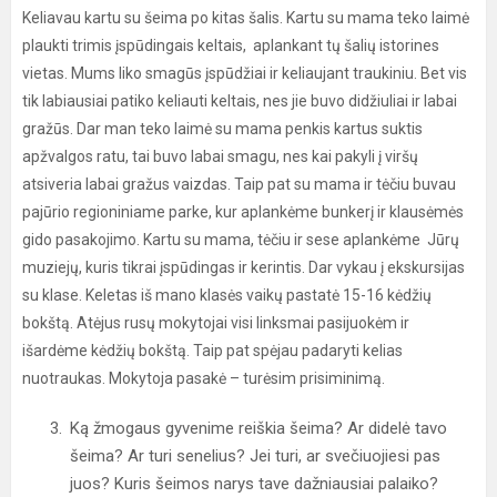
Keliavau kartu su šeima po kitas šalis. Kartu su mama teko laimė
plaukti trimis įspūdingais keltais, aplankant tų šalių istorines
vietas. Mums liko smagūs įspūdžiai ir keliaujant traukiniu. Bet vis
tik labiausiai patiko keliauti keltais, nes jie buvo didžiuliai ir labai
gražūs. Dar man teko laimė su mama penkis kartus suktis
apžvalgos ratu, tai buvo labai smagu, nes kai pakyli į viršų
atsiveria labai gražus vaizdas. Taip pat su mama ir tėčiu buvau
pajūrio regioniniame parke, kur aplankėme bunkerį ir klausėmės
gido pasakojimo. Kartu su mama, tėčiu ir sese aplankėme Jūrų
muziejų, kuris tikrai įspūdingas ir kerintis. Dar vykau į ekskursijas
su klase. Keletas iš mano klasės vaikų pastatė 15-16 kėdžių
bokštą. Atėjus rusų mokytojai visi linksmai pasijuokėm ir
išardėme kėdžių bokštą. Taip pat spėjau padaryti kelias
nuotraukas. Mokytoja pasakė – turėsim prisiminimą.
Ką žmogaus gyvenime reiškia šeima? Ar didelė tavo
šeima? Ar turi senelius? Jei turi, ar svečiuojiesi pas
juos? Kuris šeimos narys tave dažniausiai palaiko?