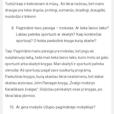
Turbūt kaip ir kiekvienam iš mūsų. Aš tikrai nežinau, bet mano
draugai yra tokie drąsūs, protingi, sumanūs, išradingi, draugiški,
nuoširdūs ir linksmi.
Pagrindinė tavo pareiga – mokslas. Ar lieka laisvo laiko?
Labiau patinka sportuoti ar skaityti? Kaip konkrečiai
sportuoji? O kokia paskutinė knyga kurią skaitei?
Taip. Pagrindinė mano pareiga yra mokslas, bet jeigu aš
susiplanuoju laiką, tada man lieka laisvo laiko, kurio metu aš galiu
sportuoti arba skaityti knygas. Man skaityti ir sportuoti patinka
vienodai. Aš sportuoju pagal savo susikurtą programą.
Paskutinės knygos, kurią skaičiau tikrai neatsimenu, bet dabar
skaitau autoriaus John Flanagan knygą ,,Žvalgo mokinys.
Karališkasis žvalgas“. Siūlyčiau perskaityti visas jo knygas, jos
tikrai labai įdomios.
Ar gera mokytis Užupio pagrindinėje mokykloje?