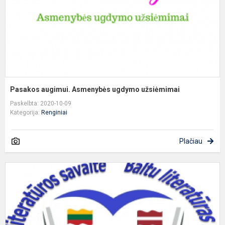
Pasakos augimui. Asmenybės ugdymo užsiėmimai
Paskelbta: 2020-10-09
Kategorija:
Renginiai
Plačiau
T
L
ir
L
m