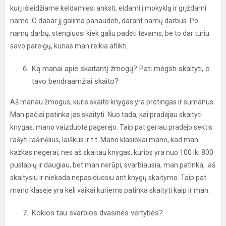
kurį išleidžiame keldamiesi anksti, eidami į mokyklą ir grįždami
namo. O dabar jį galima panaudoti, darant namų darbus. Po
namų darbų, stengiuosi kiek galiu padėti tėvams, be to dar turiu
savo pareigų, kurias man reikia atlikti.
Ką manai apie skaitantį žmogų? Pati mėgsti skaityti, o
tavo bendraamžiai skaito?
Aš manau žmogus, kuris skaito knygas yra protingas ir sumanus.
Man pačiai patinka jas skaityti. Nuo tada, kai pradėjau skaityti
knygas, mano vaizduotė pagerėjo. Taip pat geriau pradėjo sektis
rašyti rašinėlius, laiškus ir t.t. Mano klasiokai mano, kad man
kažkas negerai, nes aš skaitau knygas, kurios yra nuo 100 iki 800
puslapių ir daugiau, bet man nerūpi, svarbiausia, man patinka, aš
skaitysiu ir niekada nepasiduosiu ant knygų skaitymo. Taip pat
mano klasėje yra keli vaikai kuriems patinka skaityti kaip ir man.
Kokios tau svarbios dvasinės vertybės?