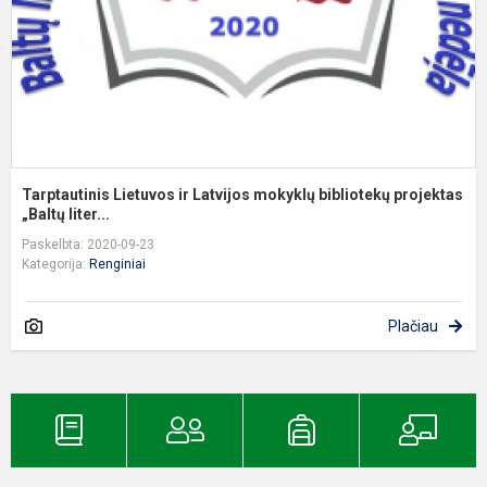
b
p
Tarptautinis Lietuvos ir Latvijos mokyklų bibliotekų projektas
„Baltų liter...
Paskelbta: 2020-09-23
Kategorija:
Renginiai
Plačiau