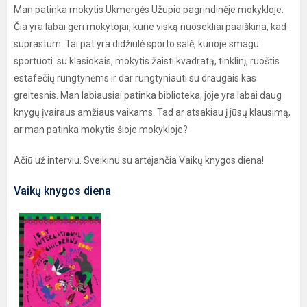
Man patinka mokytis Ukmergės Užupio pagrindinėje mokykloje.
Čia yra labai geri mokytojai, kurie viską nuosekliai paaiškina, kad
suprastum. Tai pat yra didžiulė sporto salė, kurioje smagu
sportuoti su klasiokais, mokytis žaisti kvadratą, tinklinį, ruoštis
estafečių rungtynėms ir dar rungtyniauti su draugais kas
greitesnis. Man labiausiai patinka biblioteka, joje yra labai daug
knygų įvairaus amžiaus vaikams. Tad ar atsakiau į jūsų klausimą,
ar man patinka mokytis šioje mokykloje?
Ačiū už interviu. Sveikinu su artėjančia Vaikų knygos diena!
Vaikų knygos diena