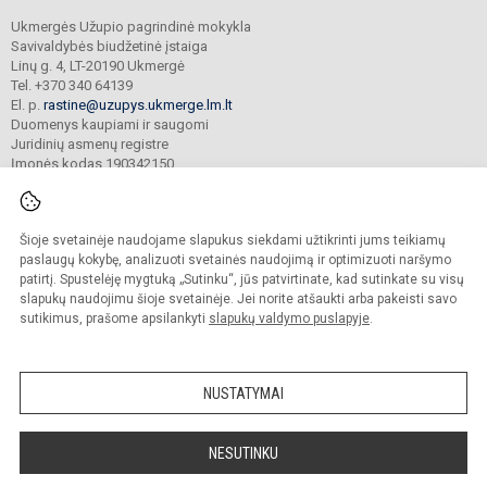
Ukmergės Užupio pagrindinė mokykla
Savivaldybės biudžetinė įstaiga
Linų g. 4, LT-20190 Ukmergė
Tel. +370 340 64139
El. p.
rastine@uzupys.ukmerge.lm.lt
Duomenys kaupiami ir saugomi
Juridinių asmenų registre
Įmonės kodas 190342150
Šioje svetainėje naudojame slapukus siekdami užtikrinti jums teikiamų
© 2022. Ukmergės Užupio pagrindinė mokykla. Visos teisės saugomos.
Kopijuoti turinį be raštiško įstaigos administracijos sutikimo griežtai draudžiama.
paslaugų kokybę, analizuoti svetainės naudojimą ir optimizuoti naršymo
patirtį. Spustelėję mygtuką „Sutinku“, jūs patvirtinate, kad sutinkate su visų
Prieinamumo paraiška
Slapukų valdymas
slapukų naudojimu šioje svetainėje. Jei norite atšaukti arba pakeisti savo
sutikimus, prašome apsilankyti
slapukų valdymo puslapyje
.
Sumanus būdas atnaujinti
mokyklos interneto
svetainę
NUSTATYMAI
NESUTINKU