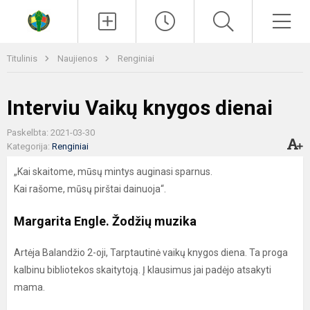
Paieška
Men
Titulinis
Naujienos
Renginiai
Interviu Vaikų knygos dienai
Paskelbta: 2021-03-30
Kategorija:
Renginiai
„Kai skaitome, mūsų mintys auginasi sparnus.
Kai rašome, mūsų pirštai dainuoja“.
Margarita Engle. Žodžių muzika
Artėja Balandžio 2-oji, Tarptautinė vaikų knygos diena. Ta proga
kalbinu bibliotekos skaitytoją. Į klausimus jai padėjo atsakyti
mama.