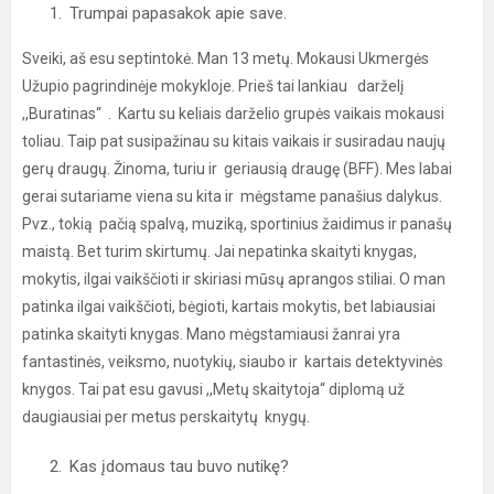
Trumpai papasakok apie save.
Sveiki, aš esu septintokė. Man 13 metų. Mokausi Ukmergės
Užupio pagrindinėje mokykloje. Prieš tai lankiau darželį
,,Buratinas“ . Kartu su keliais darželio grupės vaikais mokausi
toliau. Taip pat susipažinau su kitais vaikais ir susiradau naujų
gerų draugų. Žinoma, turiu ir geriausią draugę (BFF). Mes labai
gerai sutariame viena su kita ir mėgstame panašius dalykus.
Pvz., tokią pačią spalvą, muziką, sportinius žaidimus ir panašų
maistą. Bet turim skirtumų. Jai nepatinka skaityti knygas,
mokytis, ilgai vaikščioti ir skiriasi mūsų aprangos stiliai. O man
patinka ilgai vaikščioti, bėgioti, kartais mokytis, bet labiausiai
patinka skaityti knygas. Mano mėgstamiausi žanrai yra
fantastinės, veiksmo, nuotykių, siaubo ir kartais detektyvinės
knygos. Tai pat esu gavusi ,,Metų skaitytoja“ diplomą už
daugiausiai per metus perskaitytų knygų.
Kas įdomaus tau buvo nutikę?