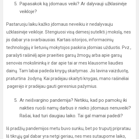
Papasakok ką įdomaus veiki? Ar dalyvauji užklasinėje
veikloje?
Pastaruoju laiku kažko įdomaus neveikiu ir nedalyvauju
užklasinėje veikloje. Stengiuosi visą dėmesį sutelkti į mokslą, nes
jis dabar yra svarbiausias. Kartais istorijos, informacinių
technologijų ir lietuvių mokytojos paskiria įdomias užduotis. Pvz.,
parašyti rašinėlį apie praeities garsų žmogų arba apie garsų
senovės mokslininką ir dar apie tai ar mes klausome liaudies
dainų. Tam labai padeda knygų skaitymas. Jis lavina vaizduotę,
praturtina žodyną. Kai pradėjau skaityti knygas, mano rašinėliai
pagerėjo ir pradėjau gauti geresnius pažymius.
Ar neišvargino pandemija? Netikiu, kad po pamokų iki
nakties ruoši namų darbus ir nieko įdomaus nenuveiki?
Rašai, kad turi daugiau laiko. Tai gal mamai padedi?
Iš pradžių pandemijos metu buvo sunku, bet po truputį pripratau.
Iš tikrųjų gal dabar yra netgi geriau, nes mes sutaupome laiko,