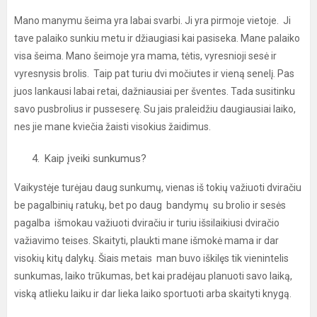
Mano manymu šeima yra labai svarbi. Ji yra pirmoje vietoje. Ji
tave palaiko sunkiu metu ir džiaugiasi kai pasiseka. Mane palaiko
visa šeima. Mano šeimoje yra mama, tėtis, vyresnioji sesė ir
vyresnysis brolis. Taip pat turiu dvi močiutes ir vieną senelį. Pas
juos lankausi labai retai, dažniausiai per šventes. Tada susitinku
savo pusbrolius ir pusseserę. Su jais praleidžiu daugiausiai laiko,
nes jie mane kviečia žaisti visokius žaidimus.
Kaip įveiki sunkumus?
Vaikystėje turėjau daug sunkumų, vienas iš tokių važiuoti dviračiu
be pagalbinių ratukų, bet po daug bandymų su brolio ir sesės
pagalba išmokau važiuoti dviračiu ir turiu išsilaikiusi dviračio
važiavimo teises. Skaityti, plaukti mane išmokė mama ir dar
visokių kitų dalykų. Šiais metais man buvo iškilęs tik vienintelis
sunkumas, laiko trūkumas, bet kai pradėjau planuoti savo laiką,
viską atlieku laiku ir dar lieka laiko sportuoti arba skaityti knygą.