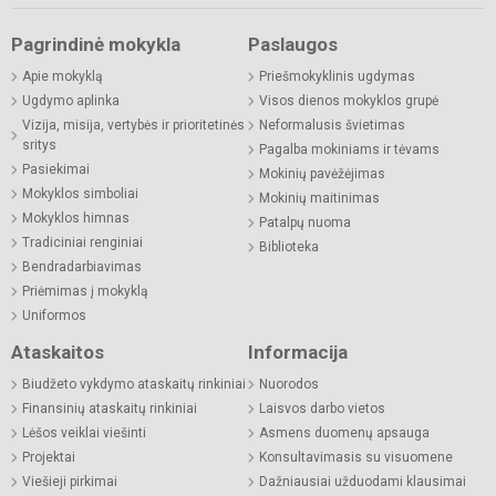
Pagrindinė mokykla
Paslaugos
Apie mokyklą
Priešmokyklinis ugdymas
Ugdymo aplinka
Visos dienos mokyklos grupė
Vizija, misija, vertybės ir prioritetinės
Neformalusis švietimas
sritys
Pagalba mokiniams ir tėvams
Pasiekimai
Mokinių pavėžėjimas
Mokyklos simboliai
Mokinių maitinimas
Mokyklos himnas
Patalpų nuoma
Tradiciniai renginiai
Biblioteka
Bendradarbiavimas
Priėmimas į mokyklą
Uniformos
Ataskaitos
Informacija
Biudžeto vykdymo ataskaitų rinkiniai
Nuorodos
Finansinių ataskaitų rinkiniai
Laisvos darbo vietos
Lėšos veiklai viešinti
Asmens duomenų apsauga
Projektai
Konsultavimasis su visuomene
Viešieji pirkimai
Dažniausiai užduodami klausimai