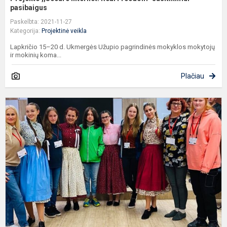
pasibaigus
Paskelbta: 2021-11-27
Kategorija:
Projektinė veikla
Lapkričio 15–20 d. Ukmergės Užupio pagrindinės mokyklos mokytojų
ir mokinių koma...
Plačiau
T
p
„
I
R
F
su