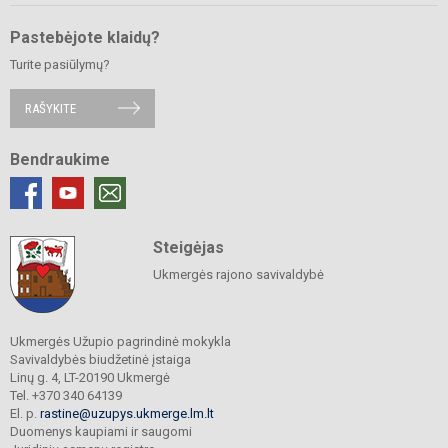
Pastebėjote klaidų?
Turite pasiūlymų?
RAŠYKITE
Bendraukime
Steigėjas
Ukmergės rajono savivaldybė
Ukmergės Užupio pagrindinė mokykla
Savivaldybės biudžetinė įstaiga
Linų g. 4, LT-20190 Ukmergė
Tel. +370 340 64139
El. p.
rastine@uzupys.ukmerge.lm.lt
Duomenys kaupiami ir saugomi