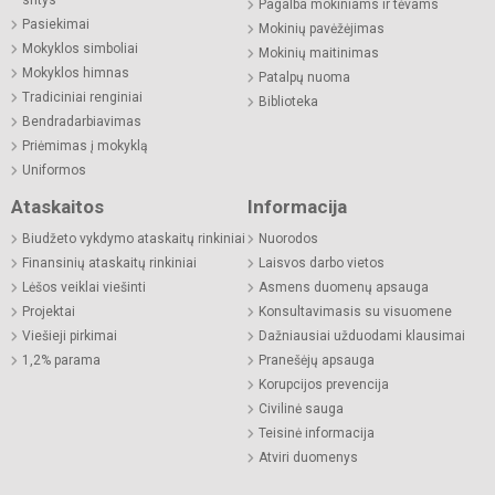
Pagalba mokiniams ir tėvams
Pasiekimai
Mokinių pavėžėjimas
Mokyklos simboliai
Mokinių maitinimas
Mokyklos himnas
Patalpų nuoma
Tradiciniai renginiai
Biblioteka
Bendradarbiavimas
Priėmimas į mokyklą
Uniformos
Ataskaitos
Informacija
Biudžeto vykdymo ataskaitų rinkiniai
Nuorodos
Finansinių ataskaitų rinkiniai
Laisvos darbo vietos
Lėšos veiklai viešinti
Asmens duomenų apsauga
Projektai
Konsultavimasis su visuomene
Viešieji pirkimai
Dažniausiai užduodami klausimai
1,2% parama
Pranešėjų apsauga
Korupcijos prevencija
Civilinė sauga
Teisinė informacija
Atviri duomenys