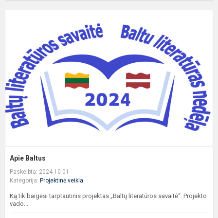
A
B
Apie Baltus
Paskelbta: 2024-10-01
Kategorija:
Projektinė veikla
Ką tik baigėsi tarptautinis projektas „Baltų literatūros savaitė“. Projekto
vado...