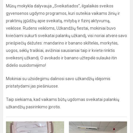
Mūsų mokykla dalyvauja ,,Sveikatiados”, ilgalaikės sveikos
gyvensenos ugdymo programos, kuri suteikia vaikams žinių ir
praktinių įgūdžių apie sveikatą, mitybą ir fizinį aktyvumą,
veiklose. Rudens veikloms, Užkandžių fiestai, mokiniai buvo
kviečiami sukurti sveikatai palankų užkandį, visi noriai atvėrė savo
priešpiečių dėžutes: mandarino ir banano skiltelės, morkytės,
uogos, sėklų traškiai, avižiniai sausianiai taip ir kvietė rinktis
sveikesnį užkandį. O avokado ir banano užtepėlė sulaukė itin
didelio susidomėjimo!
Mokiniai su užsidegimu dalinosi savo užkandžių idėjomis
pristatydami jas piešiniuose.
Taip siekiama, kad vaikams būtų ugdomas sveikatai palankių
užkandžių pasirinkimo įprotis.