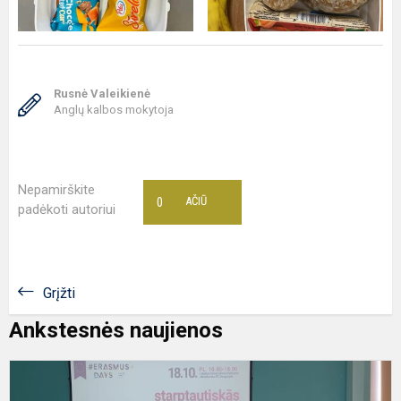
Rusnė Valeikienė
Anglų kalbos mokytoja
Nepamirškite
0
AČIŪ
padėkoti autoriui
Grįžti
Ankstesnės naujienos
T
„