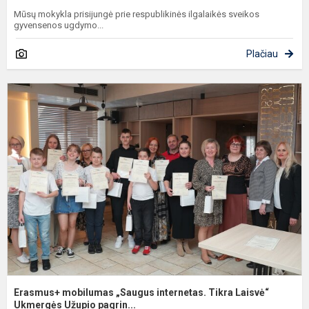
Mūsų mokykla prisijungė prie respublikinės ilgalaikės sveikos
gyvensenos ugdymo...
Plačiau
E
m
„
i
T
L
U
Erasmus+ mobilumas „Saugus internetas. Tikra Laisvė“
Ukmergės Užupio pagrin...