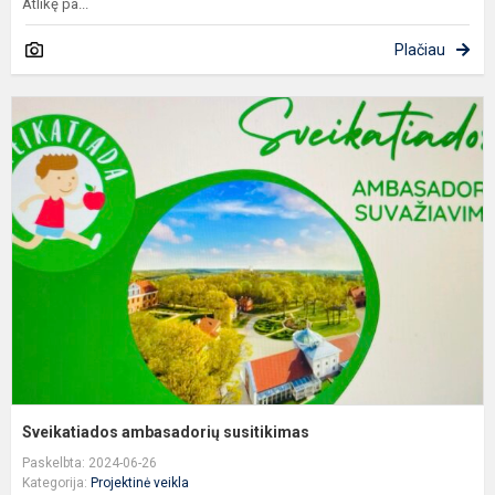
Atlikę pa...
Plačiau
S
a
s
Sveikatiados ambasadorių susitikimas
Paskelbta: 2024-06-26
Kategorija:
Projektinė veikla