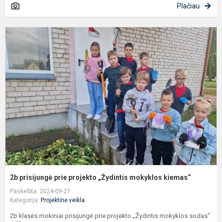
Plačiau
2
p
p
p
„
m
k
2b prisijungė prie projekto „Žydintis mokyklos kiemas“
Paskelbta: 2024-09-27
Kategorija:
Projektinė veikla
2b klasės mokiniai prisijungė prie projekto „Žydintis mokyklos sodas".