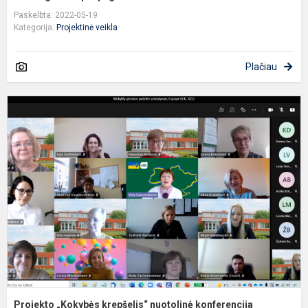
Paskelbta: 2022-05-19
Kategorija:
Projektinė veikla
Plačiau
P
„
k
n
k
Projekto „Kokybės krepšelis“ nuotolinė konferencija