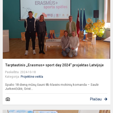
s
d
2
p
L
Tarptautinis „Erasmus+ sport day 2024“ projektas Latvijoje
Paskelbta: 2024-10-18
Kategorija:
Projektinė veikla
Spalio 18 dieną mūsų šauni 8b klasės mokinių komanda – Saulė
Jurkevičiūtė, Grist...
Plačiau
P