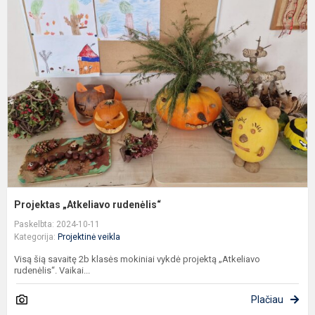
„
r
Projektas „Atkeliavo rudenėlis“
Paskelbta: 2024-10-11
Kategorija:
Projektinė veikla
Visą šią savaitę 2b klasės mokiniai vykdė projektą „Atkeliavo
rudenėlis“. Vaikai...
Plačiau