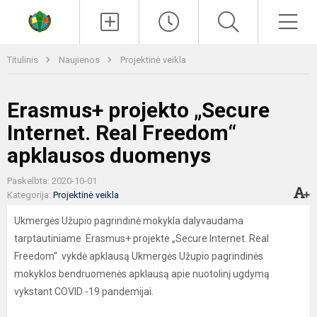
Paieška
Men
Titulinis
Naujienos
Projektinė veikla
Erasmus+ projekto „Secure
Internet. Real Freedom“
apklausos duomenys
Paskelbta: 2020-10-01
Kategorija:
Projektinė veikla
Ukmergės Užupio pagrindinė mokykla dalyvaudama
tarptautiniame Erasmus+ projekte „Secure Internet. Real
Freedom“ vykdė apklausą Ukmergės Užupio pagrindinės
mokyklos bendruomenės apklausą apie nuotolinį ugdymą
vykstant COVID -19 pandemijai.