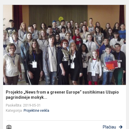
P
„
f
a
g
E
s
U
pa
Projekto „News from a greener Europe“ susitikimas Užupio
pagrindinėje mokyk...
Paskelbta: 2019-05-31
Kategorija:
Projektinė veikla
Plačiau