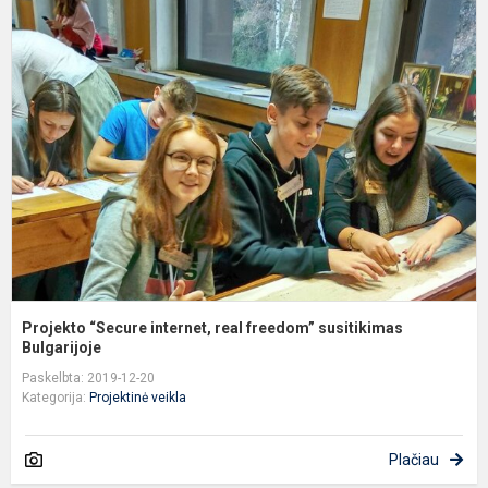
P
“
i
r
f
s
B
Projekto “Secure internet, real freedom” susitikimas
Bulgarijoje
Paskelbta: 2019-12-20
Kategorija:
Projektinė veikla
Plačiau