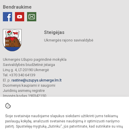
Bendraukime
Steigėjas
Ukmergės rajono savivaldybė
Ukmergės Užupio pagrindinė mokykla
Savivaldybės biudžetinė įstaiga
Linų g. 4, LT-20190 Ukmergė
Tel. +370 340 64139
El. p.
rastine@uzupys.ukmerge.lm.lt
Duomenys kaupiami ir saugomi
Juridinių asmenų registre
Įmonės kodas 190342150
Šioje svetainėje naudojame slapukus siekdami užtikrinti jums teikiamų
© 2022. Ukmergės Užupio pagrindinė mokykla. Visos teisės saugomos.
Kopijuoti turinį be raštiško įstaigos administracijos sutikimo griežtai draudžiama.
paslaugų kokybę, analizuoti svetainės naudojimą ir optimizuoti naršymo
patirtį. Spustelėję mygtuką „Sutinku“, jūs patvirtinate, kad sutinkate su visų
Prieinamumo paraiška
Slapukų valdymas