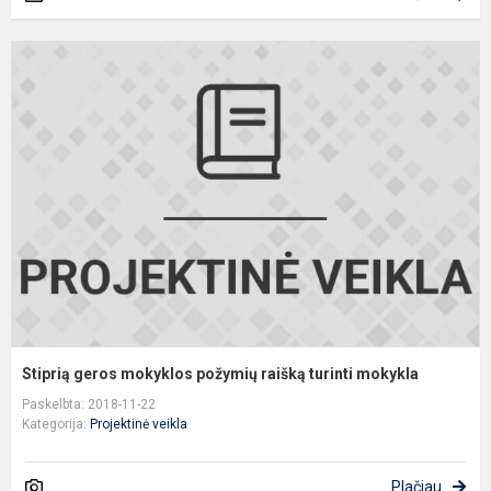
S
g
m
p
r
t
m
Stiprią geros mokyklos požymių raišką turinti mokykla
Paskelbta: 2018-11-22
Kategorija:
Projektinė veikla
Plačiau