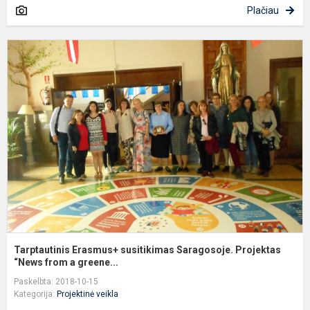
Plačiau
T
E
s
S
P
“
Tarptautinis Erasmus+ susitikimas Saragosoje. Projektas
“News from a greene...
Paskelbta: 2018-10-15
Kategorija:
Projektinė veikla