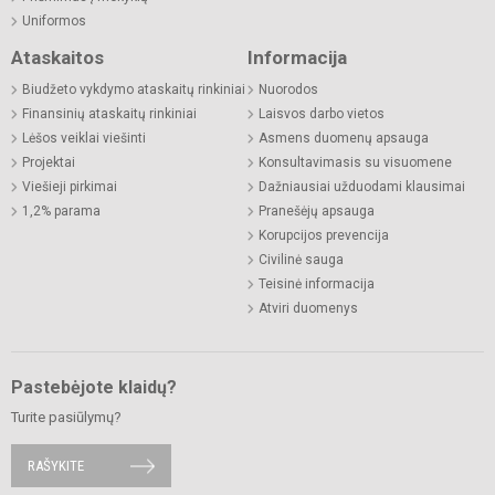
Uniformos
Ataskaitos
Informacija
Biudžeto vykdymo ataskaitų rinkiniai
Nuorodos
Finansinių ataskaitų rinkiniai
Laisvos darbo vietos
Lėšos veiklai viešinti
Asmens duomenų apsauga
Projektai
Konsultavimasis su visuomene
Viešieji pirkimai
Dažniausiai užduodami klausimai
1,2% parama
Pranešėjų apsauga
Korupcijos prevencija
Civilinė sauga
Teisinė informacija
Atviri duomenys
Pastebėjote klaidų?
Turite pasiūlymų?
RAŠYKITE