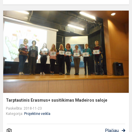
T
E
s
M
s
Tarptautinis Erasmus+ susitikimas Madeiros saloje
Paskelbta: 2018-11-23
Kategorija:
Projektinė veikla
Plačiau