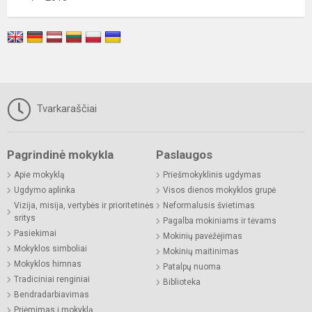
Tvarkaraščiai
Pagrindinė mokykla
Paslaugos
Apie mokyklą
Priešmokyklinis ugdymas
Ugdymo aplinka
Visos dienos mokyklos grupė
Vizija, misija, vertybės ir prioritetinės
Neformalusis švietimas
sritys
Pagalba mokiniams ir tėvams
Pasiekimai
Mokinių pavėžėjimas
Mokyklos simboliai
Mokinių maitinimas
Mokyklos himnas
Patalpų nuoma
Tradiciniai renginiai
Biblioteka
Bendradarbiavimas
Priėmimas į mokyklą