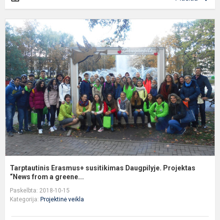
T
E
s
D
P
“
Tarptautinis Erasmus+ susitikimas Daugpilyje. Projektas
“News from a greene...
Paskelbta: 2018-10-15
Kategorija:
Projektinė veikla