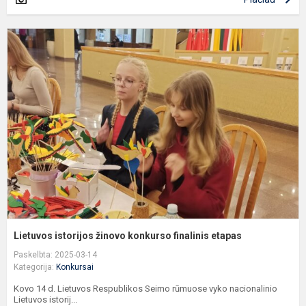
L
i
ž
k
f
e
Lietuvos istorijos žinovo konkurso finalinis etapas
Paskelbta: 2025-03-14
Kategorija:
Konkursai
Kovo 14 d. Lietuvos Respublikos Seimo rūmuose vyko nacionalinio
Lietuvos istorij...