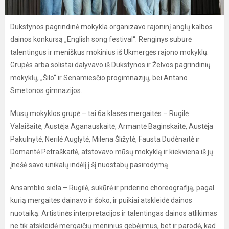
Dukstynos pagrindinė mokykla organizavo rajoninį anglų kalbos
dainos konkursą „English song festival“. Renginys subūrė
talentingus ir meniškus mokinius iš Ukmergės rajono mokyklų.
Grupės arba solistai dalyvavo iš Dukstynos ir Želvos pagrindinių
mokyklų, „Šilo“ ir Senamiesčio progimnazijų, bei Antano
Smetonos gimnazijos.
Mūsų mokyklos grupė – tai 6a klasės mergaitės – Rugilė
Valaišaitė, Austėja Aganauskaitė, Armantė Baginskaitė, Austėja
Pakulnytė, Nerilė Auglytė, Milena Šližytė, Fausta Dudėnaitė ir
Domantė Petraškaitė, atstovavo mūsų mokyklą ir kiekviena iš jų
įnešė savo unikalų indėlį į šį nuostabų pasirodymą.
Ansamblio siela – Rugilė, sukūrė ir priderino choreografiją, pagal
kurią mergaitės dainavo ir šoko, ir puikiai atskleidė dainos
nuotaiką. Artistinės interpretacijos ir talentingas dainos atlikimas
ne tik atskleidė mergaičių meninius gebėjimus, bet ir parodė, kad