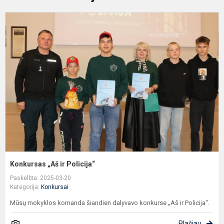
K
„
ir
P
Konkursas „Aš ir Policija“
Paskelbta: 2025-03-20
Kategorija:
Konkursai
Mūsų mokyklos komanda šiandien dalyvavo konkurse „Aš ir Policija“.
Plačiau