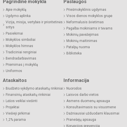
Pagrindinė mokykla
Paslaugos
Apie mokyklą
Priešmokyklinis ugdymas
Ugdymo aplinka
Visos dienos mokyklos grupė
Vizija, misija, vertybės ir prioritetinės
Neformalusis švietimas
sritys
Pagalba mokiniams ir tėvams
Pasiekimai
Mokinių pavėžėjimas
Mokyklos simboliai
Mokinių maitinimas
Mokyklos himnas
Patalpų nuoma
Tradiciniai renginiai
Biblioteka
Bendradarbiavimas
Priėmimas į mokyklą
Uniformos
Ataskaitos
Informacija
Biudžeto vykdymo ataskaitų rinkiniai
Nuorodos
Finansinių ataskaitų rinkiniai
Laisvos darbo vietos
Lėšos veiklai viešinti
Asmens duomenų apsauga
Projektai
Konsultavimasis su visuomene
Viešieji pirkimai
Dažniausiai užduodami klausimai
1,2% parama
Pranešėjų apsauga
Korupcijos prevencija