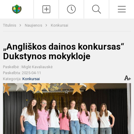
Paieška
Men
Titulinis
Naujienos
Konkursai
„Angliškos dainos konkursas“
Dukstynos mokykloje
Paskelbė : Miglė Kavaliauskė
Paskelbta: 2025-04-11
Kategorija:
Konkursai