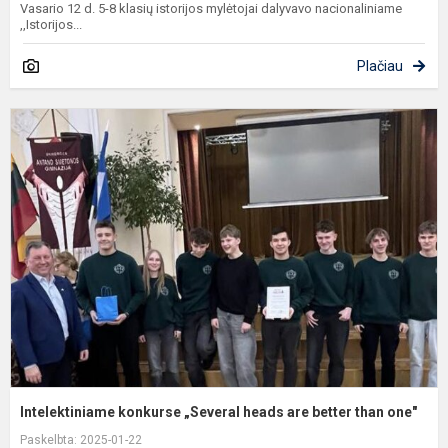
Vasario 12 d. 5-8 klasių istorijos mylėtojai dalyvavo nacionaliniame
,,Istorijos...
Plačiau
I
k
„
h
a
b
t
o
Intelektiniame konkurse „Several heads are better than one"
Paskelbta: 2025-01-22