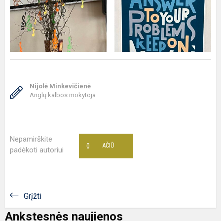
Nijolė Minkevičienė
Anglų kalbos mokytoja
Nepamirškite
0
AČIŪ
padėkoti autoriui
Grįžti
Ankstesnės naujienos