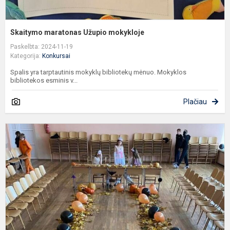
Skaitymo maratonas Užupio mokykloje
Paskelbta: 2024-11-19
Kategorija:
Konkursai
Spalis yra tarptautinis mokyklų bibliotekų mėnuo. Mokyklos
bibliotekos esminis v...
Plačiau
Š
p
k