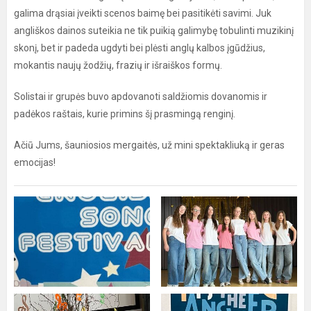
galima drąsiai įveikti scenos baimę bei pasitikėti savimi. Juk
angliškos dainos suteikia ne tik puikią galimybę tobulinti muzikinį
skonį, bet ir padeda ugdyti bei plėsti anglų kalbos įgūdžius,
mokantis naujų žodžių, frazių ir išraiškos formų.
Solistai ir grupės buvo apdovanoti saldžiomis dovanomis ir
padėkos raštais, kurie primins šį prasmingą renginį.
Ačiū Jums, šauniosios mergaitės, už mini spektakliuką ir geras
emocijas!