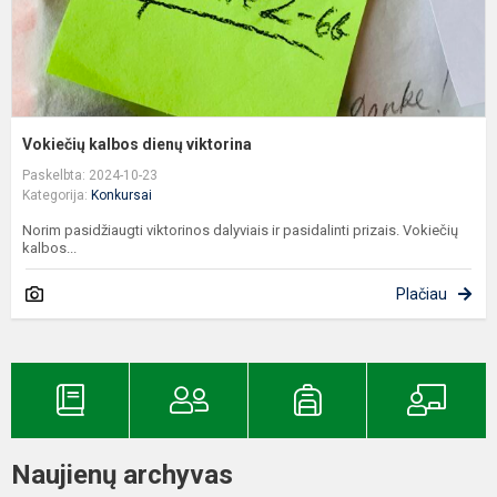
Vokiečių kalbos dienų viktorina
Paskelbta: 2024-10-23
Kategorija:
Konkursai
Norim pasidžiaugti viktorinos dalyviais ir pasidalinti prizais. Vokiečių
kalbos...
Plačiau
Naujienų archyvas