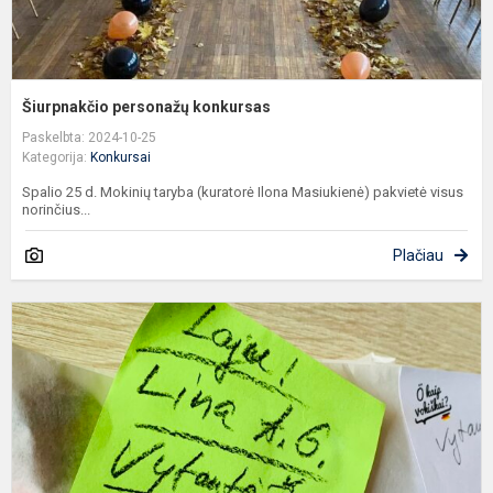
Šiurpnakčio personažų konkursas
Paskelbta: 2024-10-25
Kategorija:
Konkursai
Spalio 25 d. Mokinių taryba (kuratorė Ilona Masiukienė) pakvietė visus
norinčius...
Plačiau
V
k
d
v