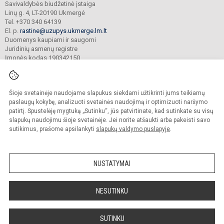
Savivaldybės biudžetinė įstaiga
Linų g. 4, LT-20190 Ukmergė
Tel. +370 340 64139
El. p.
rastine@uzupys.ukmerge.lm.lt
Duomenys kaupiami ir saugomi
Juridinių asmenų registre
Įmonės kodas 190342150
Šioje svetainėje naudojame slapukus siekdami užtikrinti jums teikiamų
© 2022. Ukmergės Užupio pagrindinė mokykla. Visos teisės saugomos.
Kopijuoti turinį be raštiško įstaigos administracijos sutikimo griežtai draudžiama.
paslaugų kokybę, analizuoti svetainės naudojimą ir optimizuoti naršymo
patirtį. Spustelėję mygtuką „Sutinku“, jūs patvirtinate, kad sutinkate su visų
Prieinamumo paraiška
Slapukų valdymas
slapukų naudojimu šioje svetainėje. Jei norite atšaukti arba pakeisti savo
sutikimus, prašome apsilankyti
slapukų valdymo puslapyje
.
Sumanus būdas atnaujinti
mokyklos interneto
svetainę
NUSTATYMAI
NESUTINKU
SUTINKU