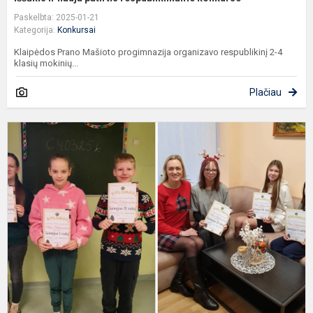
Paskelbta: 2025-01-21
Kategorija:
Konkursai
Klaipėdos Prano Mašioto progimnazija organizavo respublikinį 2-4
klasių mokinių...
Plačiau
N
d
k