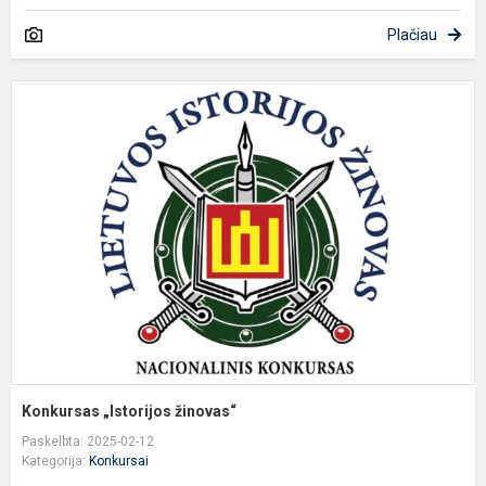
Plačiau
K
„
ž
Konkursas „Istorijos žinovas“
Paskelbta: 2025-02-12
Kategorija:
Konkursai