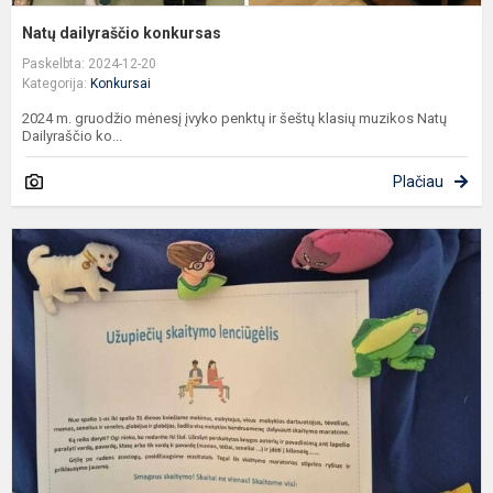
Natų dailyraščio konkursas
Paskelbta: 2024-12-20
Kategorija:
Konkursai
2024 m. gruodžio mėnesį įvyko penktų ir šeštų klasių muzikos Natų
Dailyraščio ko...
Plačiau
S
m
U
m