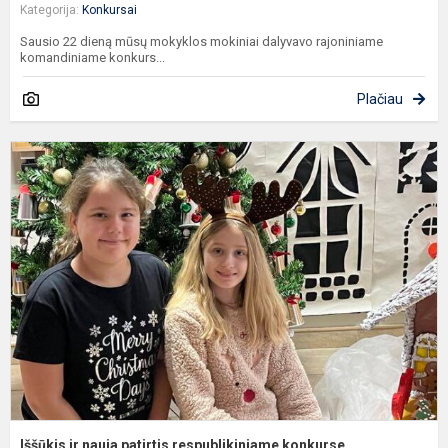
Kategorija:
Konkursai
Sausio 22 dieną mūsų mokyklos mokiniai dalyvavo rajoniniame
komandiniame konkurs...
Plačiau
I
ir
n
p
r
k
Iššūkis ir nauja patirtis respublikiniame konkurse