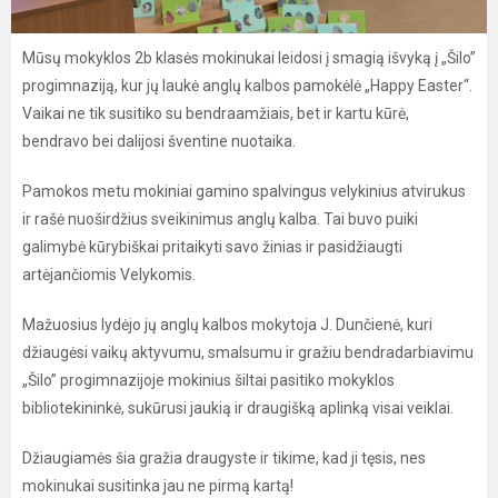
Mūsų mokyklos 2b klasės mokinukai leidosi į smagią išvyką į „Šilo”
progimnaziją, kur jų laukė anglų kalbos pamokėlė „Happy Easter“.
Vaikai ne tik susitiko su bendraamžiais, bet ir kartu kūrė,
bendravo bei dalijosi šventine nuotaika.
Pamokos metu mokiniai gamino spalvingus velykinius atvirukus
ir rašė nuoširdžius sveikinimus anglų kalba. Tai buvo puiki
galimybė kūrybiškai pritaikyti savo žinias ir pasidžiaugti
artėjančiomis Velykomis.
Mažuosius lydėjo jų anglų kalbos mokytoja J. Dunčienė, kuri
džiaugėsi vaikų aktyvumu, smalsumu ir gražiu bendradarbiavimu
„Šilo” progimnazijoje mokinius šiltai pasitiko mokyklos
bibliotekininkė, sukūrusi jaukią ir draugišką aplinką visai veiklai.
Džiaugiamės šia gražia draugyste ir tikime, kad ji tęsis, nes
mokinukai susitinka jau ne pirmą kartą!