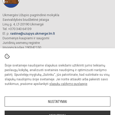
Ukmergės Užupio pagrindinė mokykla
Savivaldybės biudžetinė įstaiga
Linų g. 4, LT-20190 Ukmergė
Tel. +370 340 64139
El. p.
rastine@uzupys.ukmerge.lm.lt
Duomenys kaupiami ir saugomi
Juridinių asmenų registre
Įmonės kodas 190342150
Šioje svetainėje naudojame slapukus siekdami užtikrinti jums teikiamų
© 2022. Ukmergės Užupio pagrindinė mokykla. Visos teisės saugomos.
Kopijuoti turinį be raštiško įstaigos administracijos sutikimo griežtai draudžiama.
paslaugų kokybę, analizuoti svetainės naudojimą ir optimizuoti naršymo
patirtį. Spustelėję mygtuką „Sutinku“, jūs patvirtinate, kad sutinkate su visų
Prieinamumo paraiška
Slapukų valdymas
slapukų naudojimu šioje svetainėje. Jei norite atšaukti arba pakeisti savo
sutikimus, prašome apsilankyti
slapukų valdymo puslapyje
.
Sumanus būdas atnaujinti
mokyklos interneto
svetainę
NUSTATYMAI