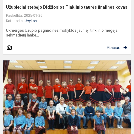
Užupiečiai stebėjo Didžiosios Tinklinio taurės finalines kovas
Paskelbta: 2025-01-26
Kategorija:
Išvykos
Ukmergės Užupio pagrindinės mokyklos jaunieji tinklinio mėgėjai
sekmadienį lankė...
Plačiau
„
p
b
t
k
š
p