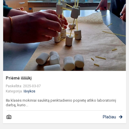
i
Priėmė iššūkį
Paskelbta: 2025-03-07
Kategorija:
Išvykos
8a klasės mokiniai saulėtą penktadienio popietę atliko laboratorinį
darbą, kurio...
Plačiau