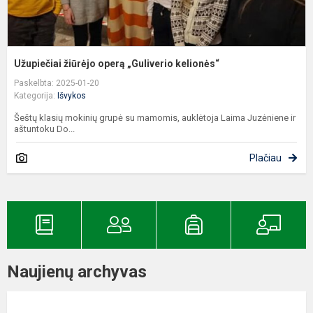
Užupiečiai žiūrėjo operą „Guliverio kelionės“
Paskelbta: 2025-01-20
Kategorija:
Išvykos
Šeštų klasių mokinių grupė su mamomis, auklėtoja Laima Juzėniene ir
aštuntoku Do...
Plačiau
Naujienų archyvas