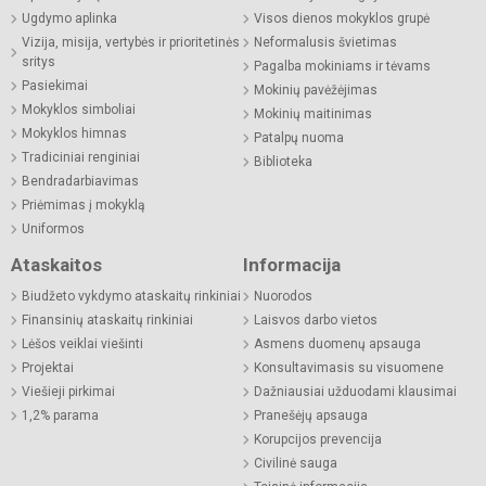
Ugdymo aplinka
Visos dienos mokyklos grupė
Vizija, misija, vertybės ir prioritetinės
Neformalusis švietimas
sritys
Pagalba mokiniams ir tėvams
Pasiekimai
Mokinių pavėžėjimas
Mokyklos simboliai
Mokinių maitinimas
Mokyklos himnas
Patalpų nuoma
Tradiciniai renginiai
Biblioteka
Bendradarbiavimas
Priėmimas į mokyklą
Uniformos
Ataskaitos
Informacija
Biudžeto vykdymo ataskaitų rinkiniai
Nuorodos
Finansinių ataskaitų rinkiniai
Laisvos darbo vietos
Lėšos veiklai viešinti
Asmens duomenų apsauga
Projektai
Konsultavimasis su visuomene
Viešieji pirkimai
Dažniausiai užduodami klausimai
1,2% parama
Pranešėjų apsauga
Korupcijos prevencija
Civilinė sauga