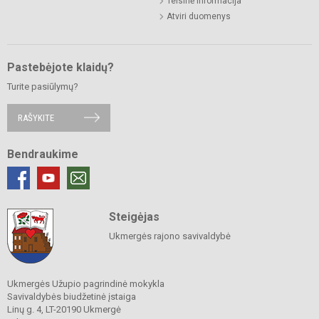
Teisinė informacija
Atviri duomenys
Pastebėjote klaidų?
Turite pasiūlymų?
RAŠYKITE
Bendraukime
Steigėjas
Ukmergės rajono savivaldybė
Ukmergės Užupio pagrindinė mokykla
Savivaldybės biudžetinė įstaiga
Linų g. 4, LT-20190 Ukmergė