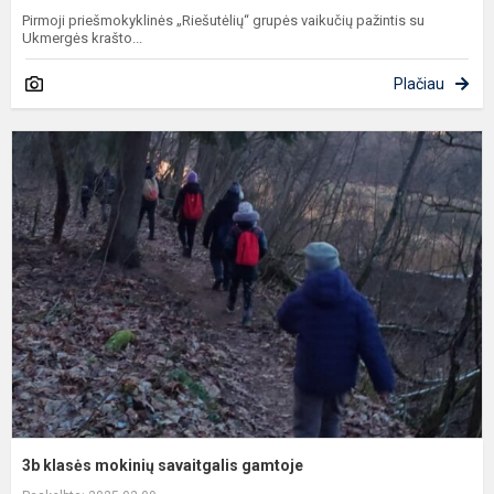
Pirmoji priešmokyklinės „Riešutėlių“ grupės vaikučių pažintis su
Ukmergės krašto...
Plačiau
3
k
m
s
g
3b klasės mokinių savaitgalis gamtoje