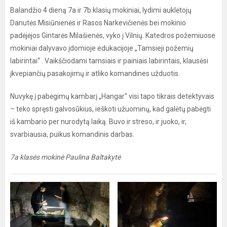
Balandžio 4 dieną 7a ir 7b klasių mokiniai, lydimi auklėtojų
Danutės Misiūnienės ir Rasos Narkevičienės bei mokinio
padėjėjos Gintarės Milašienės, vyko į Vilnių. Katedros požemiuose
mokiniai dalyvavo įdomioje edukacijoje „Tamsieji požemių
labirintai“ . Vaikščiodami tamsiais ir painiais labirintais, klausėsi
įkvepiančių pasakojimų ir atliko komandines užduotis.
Nuvykę į pabėgimų kambarį „Hangar“ visi tapo tikrais detektyvais
– teko spręsti galvosūkius, ieškoti užuominų, kad galėtų pabėgti
iš kambario per nurodytą laiką. Buvo ir streso, ir juoko, ir,
svarbiausia, puikus komandinis darbas.
7a klasės mokinė Paulina Baltakytė