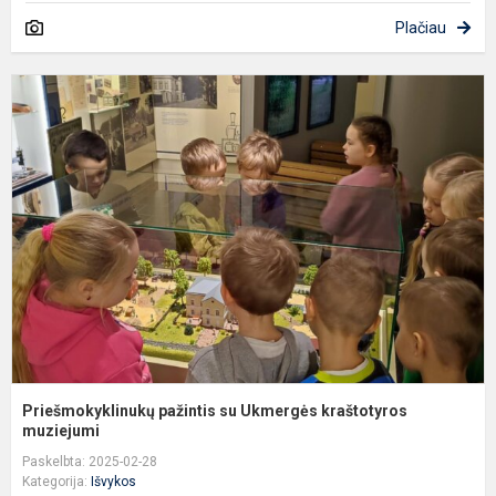
Plačiau
P
p
s
U
k
m
Priešmokyklinukų pažintis su Ukmergės kraštotyros
muziejumi
Paskelbta: 2025-02-28
Kategorija:
Išvykos