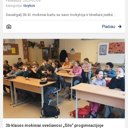
Paskelbta: 2025-02-09
Kategorija:
Išvykos
Savaitgalį 3b kl. mokiniai kartu su savo mokytoja ir tėveliais įveikė...
Plačiau
3
k
m
s
„
p
3b klasės mokiniai svečiavosi „Šilo“ progimnazijoje