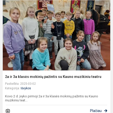
2
ir
3
k
m
p
s
K
m
t
2a ir 3a klasės mokinių pažintis su Kauno muzikiniu teatru
Paskelbta: 2025-03-02
Kategorija:
Išvykos
Kovo 2 d. įvyko pirmoji 2a ir 3a klasės mokinių pažintis su Kauno
muzikiniu teat...
Plačiau