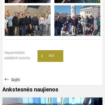
Nepamirškite
0
AČIŪ
padėkoti autoriui
Grįžti
Ankstesnės naujienos
P