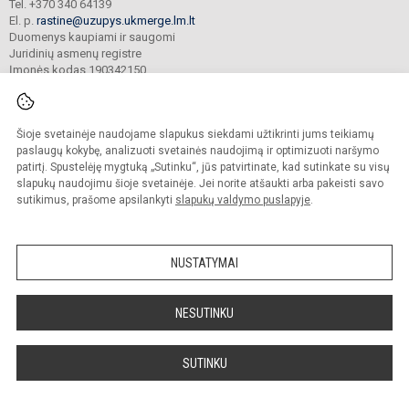
Tel. +370 340 64139
El. p.
rastine@uzupys.ukmerge.lm.lt
Duomenys kaupiami ir saugomi
Juridinių asmenų registre
Įmonės kodas 190342150
Šioje svetainėje naudojame slapukus siekdami užtikrinti jums teikiamų
© 2022. Ukmergės Užupio pagrindinė mokykla. Visos teisės saugomos.
Kopijuoti turinį be raštiško įstaigos administracijos sutikimo griežtai draudžiama.
paslaugų kokybę, analizuoti svetainės naudojimą ir optimizuoti naršymo
patirtį. Spustelėję mygtuką „Sutinku“, jūs patvirtinate, kad sutinkate su visų
Prieinamumo paraiška
Slapukų valdymas
slapukų naudojimu šioje svetainėje. Jei norite atšaukti arba pakeisti savo
sutikimus, prašome apsilankyti
slapukų valdymo puslapyje
.
Sumanus būdas atnaujinti
mokyklos interneto
svetainę
NUSTATYMAI
NESUTINKU
SUTINKU