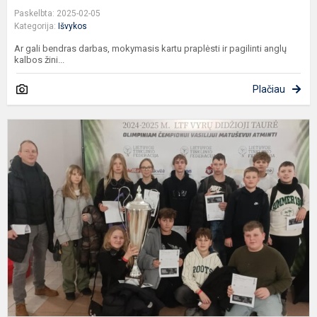
Paskelbta: 2025-02-05
Kategorija:
Išvykos
Ar gali bendras darbas, mokymasis kartu praplėsti ir pagilinti anglų
kalbos žini...
Plačiau
U
s
D
T
t
f
ko