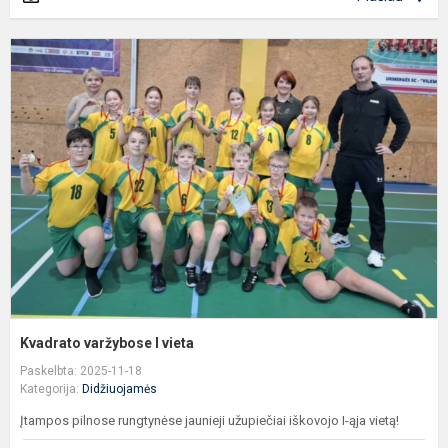
K
v
I
v
Kvadrato varžybose I vieta
Paskelbta: 2025-11-18
Kategorija:
Didžiuojamės
Įtampos pilnose rungtynėse jaunieji užupiečiai iškovojo I-ąja vietą!