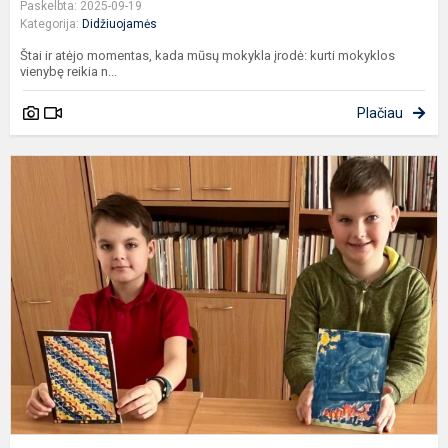
Paskelbta: 2025-09-19
Kategorija:
Didžiuojamės
Štai ir atėjo momentas, kada mūsų mokykla įrodė: kurti mokyklos
vienybę reikia n...
Plačiau
R
„
c
t
k