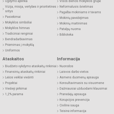
Ugdymo aplinka
Visos dienos mokyklos grupė
Vizija, misija, vertybės ir prioritetinės
Neformalusis švietimas
sritys
Pagalba mokiniams ir tėvams
Pasiekimai
Mokinių pavėžėjimas
Mokyklos simboliai
Mokinių maitinimas
Mokyklos himnas
Patalpų nuoma
Tradiciniai renginiai
Biblioteka
Bendradarbiavimas
Priėmimas į mokyklą
Uniformos
Ataskaitos
Informacija
Biudžeto vykdymo ataskaitų rinkiniai
Nuorodos
Finansinių ataskaitų rinkiniai
Laisvos darbo vietos
Lėšos veiklai viešinti
Asmens duomenų apsauga
Projektai
Konsultavimasis su visuomene
Viešieji pirkimai
Dažniausiai užduodami klausimai
1,2% parama
Pranešėjų apsauga
Korupcijos prevencija
Civilinė sauga
Teisinė informacija