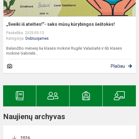
„Sveiki iš ateities!“- sako mūsų kūrybingos šeštokės!
Paskelbta: 2025-05-13
Kategorija:
Didžiuojamės
Balandžio mėnesį 6a klasės mokinė Rugilė Valaišaitė ir 6b klasės
mokinė Gabrielė...
Plačiau
Naujienų archyvas
2026