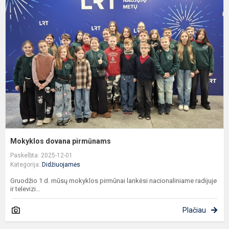
d
p
Mokyklos dovana pirmūnams
Paskelbta: 2025-12-01
Kategorija:
Didžiuojamės
Gruodžio 1 d. mūsų mokyklos pirmūnai lankėsi nacionaliniame radijuje
ir televizi...
Plačiau