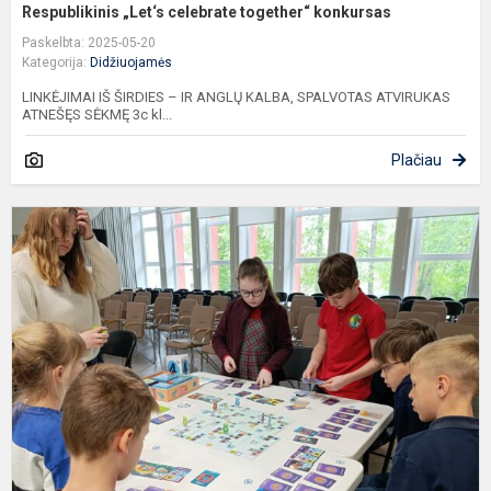
Respublikinis „Let‘s celebrate together“ konkursas
Paskelbta: 2025-05-20
Kategorija:
Didžiuojamės
LINKĖJIMAI IŠ ŠIRDIES – IR ANGLŲ KALBA, SPALVOTAS ATVIRUKAS
ATNEŠĘS SĖKMĘ 3c kl...
Plačiau
,
C