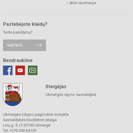
Atviri duomenys
Pastebėjote klaidų?
Turite pasiūlymų?
RAŠYKITE
Bendraukime
Steigėjas
Ukmergės rajono savivaldybė
Ukmergės Užupio pagrindinė mokykla
Savivaldybės biudžetinė įstaiga
Linų g. 4, LT-20190 Ukmergė
Tel. +370 340 64139