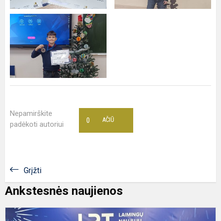
Nepamirškite
0
AČIŪ
padėkoti autoriui
Grįžti
Ankstesnės naujienos
M