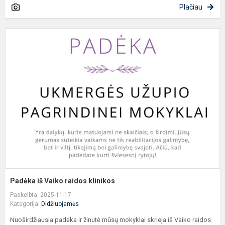
Plačiau
P
i
V
r
k
Padėka iš Vaiko raidos klinikos
Paskelbta: 2025-11-17
Kategorija:
Didžiuojamės
Nuoširdžiausia padėka ir žinutė mūsų mokyklai skrieja iš Vaiko raidos