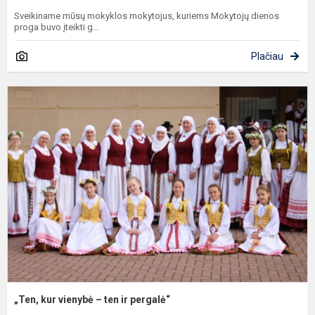
Sveikiname mūsų mokyklos mokytojus, kuriems Mokytojų dienos
proga buvo įteikti g...
Plačiau
„
k
v
–
t
ir
p
„Ten, kur vienybė – ten ir pergalė“