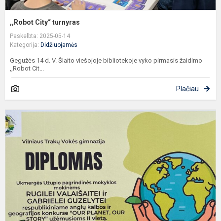
,,Robot City“ turnyras
Paskelbta: 2025-05-14
Kategorija:
Didžiuojamės
Gegužės 14 d. V. Šlaito viešojoje bibliotekoje vyko pirmasis žaidimo
,,Robot Cit...
Plačiau
„
i
a
s
m
k
š