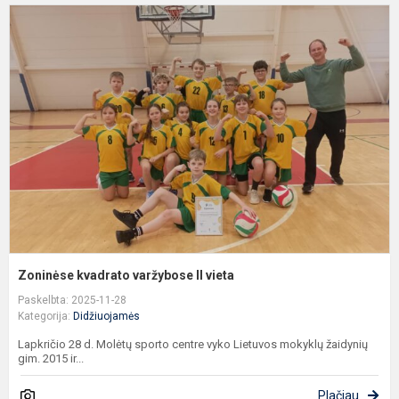
Z
k
v
II
v
Zoninėse kvadrato varžybose II vieta
Paskelbta: 2025-11-28
Kategorija:
Didžiuojamės
Lapkričio 28 d. Molėtų sporto centre vyko Lietuvos mokyklų žaidynių
gim. 2015 ir...
Plačiau