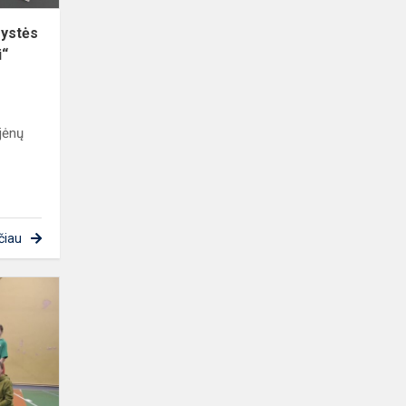
rystės
i“
jėnų
čiau
Mergaičių
kvadrato
varžybos