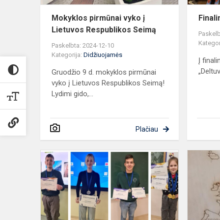
Mokyklos pirmūnai vyko į
Finali
Lietuvos Respublikos Seimą
Paskelb
Kategor
Paskelbta: 2024-12-10
Kategorija:
Didžiuojamės
Į final
„Deltuv
Gruodžio 9 d. mokyklos pirmūnai
vyko į Lietuvos Respublikos Seimą!
Lydimi gido,...
Plačiau
KINGS
LYGA
konkurse
laimėti
medaliai