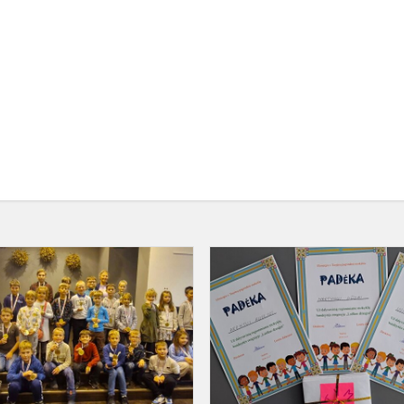
Finalinis
šaškių
turnyras
s