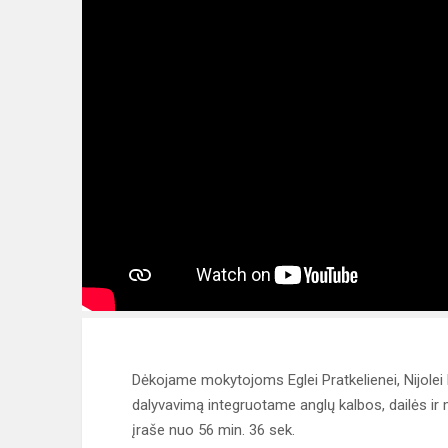
Dėkojame mokytojoms Eglei Pratkelienei, Nijolei Mi
dalyvavimą integruotame anglų kalbos, dailės ir 
įraše nuo 56 min. 36 sek.