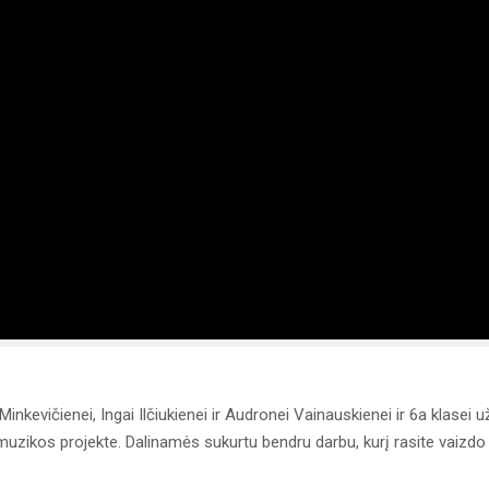
nkevičienei, Ingai Ilčiukienei ir Audronei Vainauskienei ir 6a klasei u
muzikos projekte. Dalinamės sukurtu bendru darbu, kurį rasite vaizdo