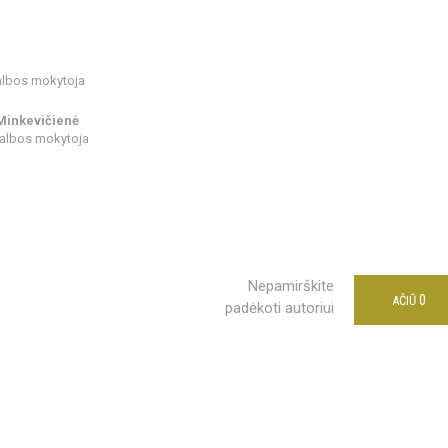
albos mokytoja
 Minkevičienė
albos mokytoja
Nepamirškite
0
AČIŪ
padėkoti autoriui