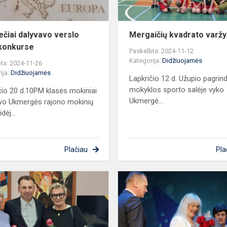
ečiai dalyvavo verslo
Mergaičių kvadrato varž
 konkurse
Paskelbta: 2024-11-12
Kategorija:
Didžiuojamės
ta: 2024-11-26
ija:
Didžiuojamės
Lapkričio 12 d. Užupio pagrin
mokyklos sporto salėje vyko
čio 20 d.10PM klasės mokiniai
Ukmergė...
vo Ukmergės rajono mokinių
dėj...
Plačiau
Pla
is
Apdovanotos
mūsų
mokyklos
pradinių
klasių