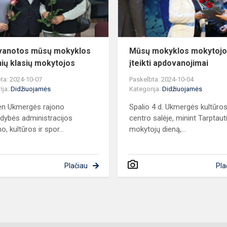
mokytojos
vanotos mūsų mokyklos
Mūsų mokyklos mokytoj
nių klasių mokytojos
įteikti apdovanojimai
ta: 2024-10-07
Paskelbta: 2024-10-04
ija:
Didžiuojamės
Kategorija:
Didžiuojamės
en Ukmergės rajono
Spalio 4 d. Ukmergės kultūro
ldybės administracijos
centro salėje, minint Tarptaut
o, kultūros ir spor...
mokytojų dieną,...
Plačiau
Pla