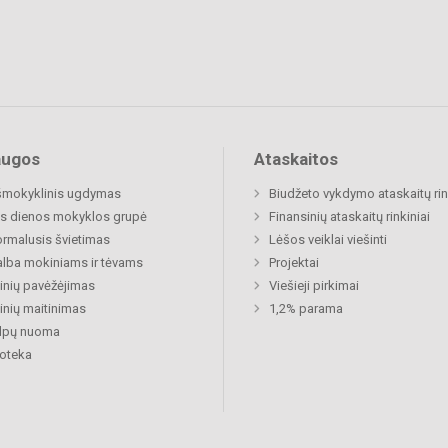
augos
Ataskaitos
šmokyklinis ugdymas
Biudžeto vykdymo ataskaitų rin
s dienos mokyklos grupė
Finansinių ataskaitų rinkiniai
rmalusis švietimas
Lėšos veiklai viešinti
lba mokiniams ir tėvams
Projektai
nių pavėžėjimas
Viešieji pirkimai
nių maitinimas
1,2% parama
alpų nuoma
ioteka