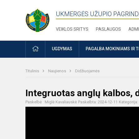
UKMERGĖS UŽUPIO PAGRIND
VEIKLOS SRITYS
PASLAUGOS
ADMI
PRADŽIA
UGDYMAS
PAGALBA MOKINIAMS IR 
Titulinis
Naujienos
Didžiuojamės
Integruotas anglų kalbos, d
Paskelbė : Miglė Kavaliauskė
Paskelbta: 2024-12-11
Kategorija: