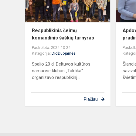
Respublikinis šeimų
Apdo
komandinis šaškių turnyras
pradi
Paskelbta: 2024-10-24
Paskelb
Kategorija:
Didžiuojamės
Kategor
Spalio 20 d. Deltuvos kultūros
Šiandi
namuose klubas „Taktika“
saviva
organizavo respublikinį...
švietim
Plačiau