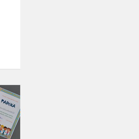
Regioninis
mokyklų
bendrystės
renginys
„Laiškas
draugui“