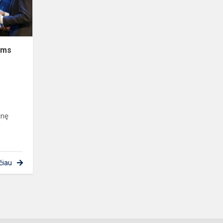
oms
s
inę
čiau