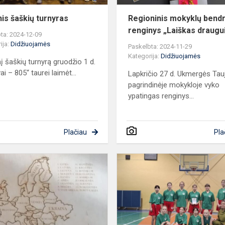
nis šaškių turnyras
Regioninis mokyklų bend
renginys „Laiškas draugu
ta: 2024-12-09
ija:
Didžiuojamės
Paskelbta: 2024-11-29
Kategorija:
Didžiuojamės
inį šaškių turnyrą gruodžio 1 d.
ai – 805“ taurei laimėt...
Lapkričio 27 d. Ukmergės Tau
pagrindinėje mokykloje vyko
ypatingas renginys...
Plačiau
Pla
Užupiečiai
dalyvavo
verslo
idėjų
konkurse