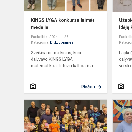
KINGS LYGA konkurse laimėti
Užupi
medaliai
idėjų
Paskelbta: 2024-11-26
Paskelb
Kategorija:
Didžiuojamės
Kategor
Sveikiname mokinius, kurie
Lapkri
dalyvavo KINGS LYGA
dalyva
matematikos, lietuvių kalbos ir a...
verslo i
Plačiau
Respublikin
šeimų
komandinis
šaškių
turnyras