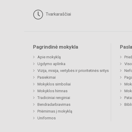
Tvarkaraščiai
Pagrindinė mokykla
Pasl
Apie mokyklą
Prie
Ugdymo aplinka
Viso
Vizija, misija, vertybės ir prioritetinės sritys
Nefo
Pasiekimai
Paga
Mokyklos simboliai
Moki
Mokyklos himnas
Moki
Tradiciniai renginiai
Pat
Bendradarbiavimas
Bibl
Priėmimas į mokyklą
Uniformos