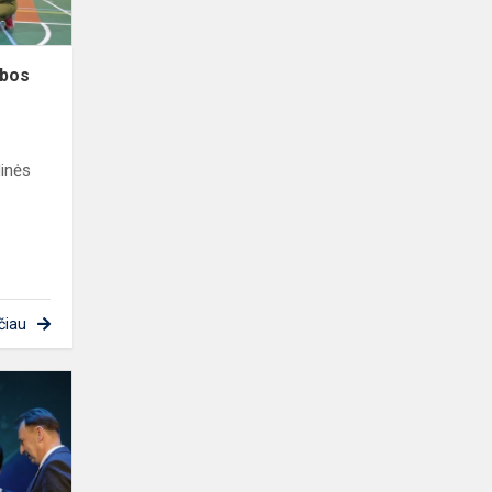
ybos
dinės
čiau
Mūsų
mokyklos
mokytojoms
įteikti
apdovanojimai