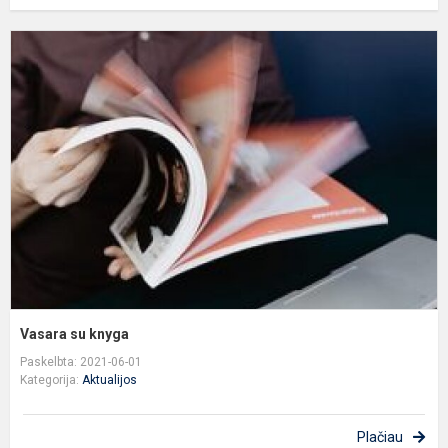
V
s
k
Vasara su knyga
Paskelbta: 2021-06-01
Kategorija:
Aktualijos
Plačiau