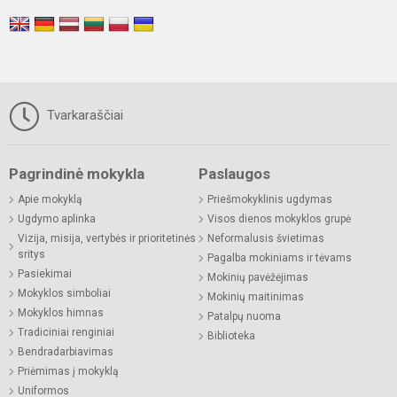
Tvarkaraščiai
Pagrindinė mokykla
Paslaugos
Apie mokyklą
Priešmokyklinis ugdymas
Ugdymo aplinka
Visos dienos mokyklos grupė
Vizija, misija, vertybės ir prioritetinės
Neformalusis švietimas
sritys
Pagalba mokiniams ir tėvams
Pasiekimai
Mokinių pavėžėjimas
Mokyklos simboliai
Mokinių maitinimas
Mokyklos himnas
Patalpų nuoma
Tradiciniai renginiai
Biblioteka
Bendradarbiavimas
Priėmimas į mokyklą
Uniformos