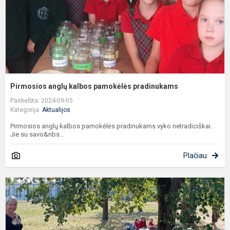
Pirmosios anglų kalbos pamokėlės pradinukams
Paskelbta: 2024-09-05
Kategorija:
Aktualijos
Pirmosios anglų kalbos pamokėlės pradinukams vyko netradiciškai.
Jie su savo&nbs...
Plačiau
N
g
m
p