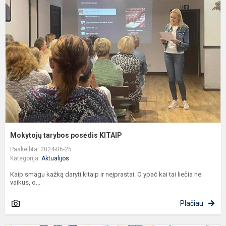
p
K
Mokytojų tarybos posėdis KITAIP
Paskelbta: 2024-06-25
Kategorija:
Aktualijos
Kaip smagu kažką daryti kitaip ir neįprastai. O ypač kai tai liečia ne
vaikus, o...
Plačiau