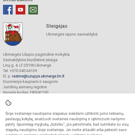
Steigėjas
Ukmergės rajono savivaldybė
Ukmergės Užupio pagrindinė mokykla
Savivaldybės biudžetinė įstaiga
Linų g. 4, LT-20190 Ukmergė
Tel. +370 340 64139
El. p.
rastine@uzupys.ukmerge.lm.lt
Duomenys kaupiami ir saugomi
Juridinių asmenų registre
Įmonės kodas 190342150
Šioje svetainėje naudojame slapukus siekdami užtikrinti jums teikiamų
© 2022. Ukmergės Užupio pagrindinė mokykla. Visos teisės saugomos.
Kopijuoti turinį be raštiško įstaigos administracijos sutikimo griežtai draudžiama.
paslaugų kokybę, analizuoti svetainės naudojimą ir optimizuoti naršymo
patirtį. Spustelėję mygtuką „Sutinku“, jūs patvirtinate, kad sutinkate su visų
Prieinamumo paraiška
Slapukų valdymas
slapukų naudojimu šioje svetainėje. Jei norite atšaukti arba pakeisti savo