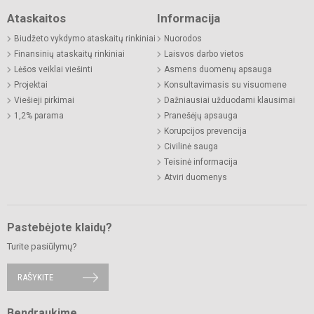
Ataskaitos
Informacija
Biudžeto vykdymo ataskaitų rinkiniai
Nuorodos
Finansinių ataskaitų rinkiniai
Laisvos darbo vietos
Lėšos veiklai viešinti
Asmens duomenų apsauga
Projektai
Konsultavimasis su visuomene
Viešieji pirkimai
Dažniausiai užduodami klausimai
1,2% parama
Pranešėjų apsauga
Korupcijos prevencija
Civilinė sauga
Teisinė informacija
Atviri duomenys
Pastebėjote klaidų?
Turite pasiūlymų?
RAŠYKITE
Bendraukime