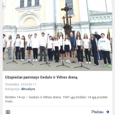
U
p
G
ir
V
d
Užupiečiai paminėjo Gedulo ir Vilties dieną
Paskelbta: 2024-06-17
Kategorija:
Aktualijos
Birželio 14-oji – Gedulo ir Vilties diena. 1941-ųjų birželio 14-ąją pradėti
masi...
Plačiau