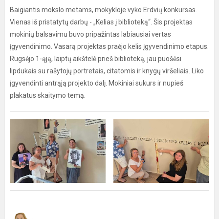
Baigiantis mokslo metams, mokykloje vyko Erdvių konkursas.
Vienas iš pristatytų darbų - „Kelias į biblioteką“. Šis projektas
mokinių balsavimu buvo pripažintas labiausiai vertas
įgyvendinimo. Vasarą projektas praėjo kelis įgyvendinimo etapus.
Rugsėjo 1-ąją, laiptų aikštelė prieš biblioteką, jau puošėsi
lipdukais su rašytojų portretais, citatomis ir knygų viršeliais. Liko
įgyvendinti antrąją projekto dalį. Mokiniai sukurs ir nupieš
plakatus skaitymo temą.