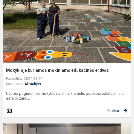
e
e
Mokykloje kuriamos mokiniams edukacinės erdvės
Paskelbta: 2024-08-27
Kategorija:
Aktualijos
Užupio pagrindinės mokyklos vidinis kiemelis puošiasi edukaciniais
asfalto žaidi...
Plačiau
M
t