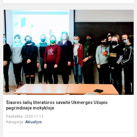
Š
š
l
s
U
U
p
Šiaurės šalių literatūros savaitė Ukmergės Užupio
pagrindinėje mokykloje
Paskelbta: 2020-11-13
Kategorija:
Aktualijos