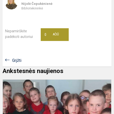
Nijolė Čepukėnienė
Bibliotekininkė
Nepamirškite
0
AČIŪ
padėkoti autoriui
Grįžti
Ankstesnės naujienos
P
a
k
p
p