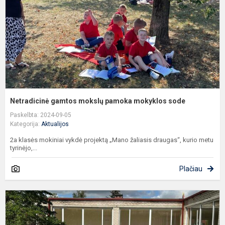
m
s
Netradicinė gamtos mokslų pamoka mokyklos sode
Paskelbta: 2024-09-05
Kategorija:
Aktualijos
2a klasės mokiniai vykdė projektą „Mano žaliasis draugas“, kurio metu
tyrinėjo,...
Plačiau
M
k
m